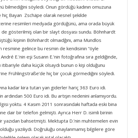
nü bilmediğini söyledi. Onun gördüğü kadının omuzuna
ce hiç Bayan Zschäpe olarak nesnel şekilde
üzerine resimleri medyada gördüğünü, ama orada büyük
te de gösterilmiş olan bir slayt dosyası sundu. Böhnhardt
üştüğü kişinin Böhnhardt olmaıdğını, ama Mundlos
n resmine gelince bu resmin de kendisinin “öyle
André E.’nin eşi Susann E.’nin fotoğrafına sıra geldiğinde,
 itibariyle daha küçük olsaydı bunun o kişi olduğunu
ine Frühlingstraße’de hiç bir çocuk görmediğini söyledi.
na kadar kira tutarı yan giderler hariç 363 Euro idi.
 ardından 500 Euro idi. Bu artışın nedenini anlamıyordu.
ilgisi yoktu. 4 Kasım 2011 sonrasındaki haftada eski bina
e dair bir telefon gelmişti. Ayrıca Herr D. isimli birinin
r yazıdan bahsetmişti. Mektupta D.’nin muhtemelen evin
ş olduğu yazılıydı. Doğruluğu onaylanmamış bilgilere göre
lelikle önlem olarak iptal olacaktı..