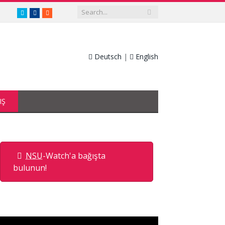
twitter.com/nsuwatch
facebook.com/nsuwatch
RSS
Deutsch
|
English
IŞ
NSU
-Watch'a bağışta
bulunun!