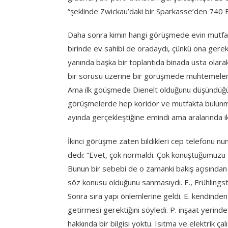
“şeklinde Zwickau’daki bir Sparkasse’den 740 
Daha sonra kimin hangi görüşmede evin mutfa
birinde ev sahibi de oradaydı, çünkü ona gerek
yanında başka bir toplantıda binada usta olarak
bir sorusu üzerine bir görüşmede muhtemelen 
Ama ilk göüşmede Dienelt olduğunu düşündüğü 
görüşmelerde hep koridor ve mutfakta bulunmu
ayında gerçekleştiğine emindi ama aralarında iki
İkinci görüşme zaten bildikleri cep telefonu num
dedi: “Evet, çok normaldi. Çok konuştuğumuzu s
Bunun bir sebebi de o zamanki bakış açısından 
söz konusu olduğunu sanmasıydı. E., Frühlings
Sonra sıra yapı önlemlerine geldi. E. kendinden 
getirmesi gerektiğini söyledi. P. inşaat yerinde
hakkında bir bilgisi yoktu. Isıtma ve elektrik ça