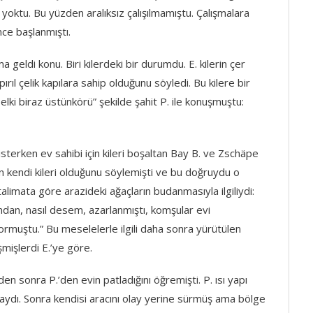
oktu. Bu yüzden aralıksız çalışılmamıştu. Çalışmalara
ce başlanmıştı.
 geldi konu. Biri kilerdeki bir durumdu. E. kilerin çer
ırıl çelik kapılara sahip olduğunu söyledi. Bu kilere bir
i biraz üstünkörü” şekilde şahit P. ile konuşmuştu:
sterken ev sahibi için kileri boşaltan Bay B. ve Zschäpe
in kendi kileri olduğunu söylemişti ve bu doğruydu o
talimata göre arazideki ağaçların budanmasıyla ilgiliydi:
ndan, nasıl desem, azarlanmıştı, komşular evi
muştu.” Bu meselelerle ilgili daha sonra yürütülen
işlerdi E.’ye göre.
en sonra P.’den evin patladığını öğremişti. P. ısı yapı
ptaydı. Sonra kendisi aracını olay yerine sürmüş ama bölge