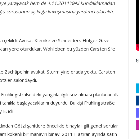
 etmeye yarayacak hem de 4.11.2011’deki kundaklamadan
düğü sorusunun açıklığa kavuşmasına yardımcı olacaktı.
na çekildi. Avukat Klemke ve Schneiders Holger G. ve
kları yere oturdukar. Wohlleben bu yüzden Carsten S.’e
N
e Zschäpe’nin avukatı Sturm yine orada yoktu. Carsten
otzler salondaydı.
hlingstraße’deki yangınla ilgili söz alması planlanan ilk
 tanıkla başlayacaklarını duyurdu. Bu kişi Frühlingstraße
E. idi.
dından Götzl şahitlere öncelikle binayla ilgili genel sorular
tnam kökenli bir manavın binayı 2011 Haziran ayında satın