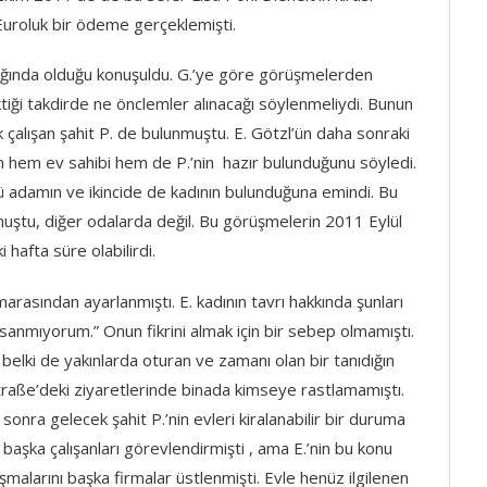
Euroluk bir ödeme gerçeklemişti.
ğında olduğu konuşuldu. G.’ye göre görüşmelerden
tiği takdirde ne önclemler alınacağı söylenmeliydi. Bunun
 çalışan şahit P. de bulunmuştu. E. Götzl’ün daha sonraki
hem ev sahibi hem de P.’nin hazır bulunduğunu söyledi.
adamın ve ikincide de kadının bulunduğuna emindi. Bu
ştu, diğer odalarda değil. Bu görüşmelerin 2011 Eylül
 hafta süre olabilirdi.
arasından ayarlanmıştı. E. kadının tavrı hakkında şunları
anmıyorum.” Onun fikrini almak için bir sebep olmamıştı.
belki de yakınlarda oturan ve zamanı olan bir tanıdığın
traße’deki ziyaretlerinde binada kimseye rastlamamıştı.
sonra gelecek şahit P.’nin evleri kiralanabilir bir duruma
 başka çalışanları görevlendirmişti , ama E.’nin bu konu
lışmalarını başka firmalar üstlenmişti. Evle henüz ilgilenen