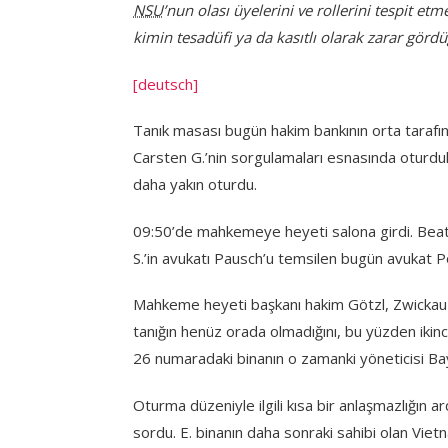
NSU
’nun olası üyelerini ve rollerini tespit
kimin tesadüfi ya da kasıtlı olarak zarar gör
[deutsch]
Tanık masası bugün hakim bankının orta tarafı
Carsten G.’nin sorgulamaları esnasında oturdu
daha yakın oturdu.
09:50’de mahkemeye heyeti salona girdi. Beat
S.’in avukatı Pausch’u temsilen bugün avukat P
Mahkeme heyeti başkanı hakim Götzl, Zwickau Frü
tanığın henüz orada olmadığını, bu yüzden ikinci
26 numaradaki binanın o zamanki yöneticisi Bay 
Oturma düzeniyle ilgili kısa bir anlaşmazlığın ar
sordu. E. binanın daha sonraki sahibi olan Vie