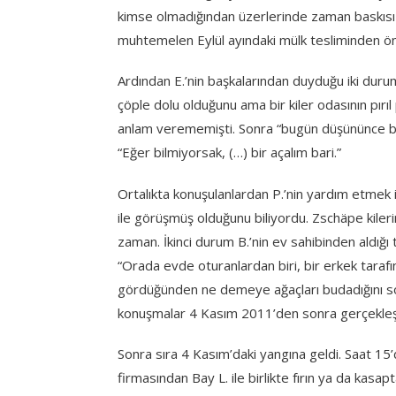
kimse olmadığından üzerlerinde zaman baskısı y
muhtemelen Eylül ayındaki mülk tesliminden ön
Ardından E.’nin başkalarından duyduğu iki duruma
çöple dolu olduğunu ama bir kiler odasının pırıl p
anlam verememişti. Sonra “bugün düşününce belk
“Eğer bilmiyorsak, (…) bir açalım bari.”
Ortalıkta konuşulanlardan P.’nin yardım etmek i
ile görüşmüş olduğunu biliyordu. Zschäpe kiler
zaman. İkinci durum B.’nin ev sahibinden aldığı 
“Orada evde oturanlardan biri, bir erkek tarafı
gördüğünden ne demeye ağaçları budadığını sor
konuşmalar 4 Kasım 2011’den sonra gerçekleşm
Sonra sıra 4 Kasım’daki yangına geldi. Saat 15’d
firmasından Bay L. ile birlikte fırın ya da kasa