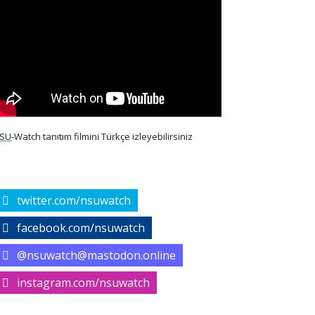
SU
-Watch tanıtım filmini Türkçe izleyebilirsiniz
twitter.com/nsuwatch
facebook.com/nsuwatch
@nsuwatch@mastodon.online
instagram.com/nsuwatch