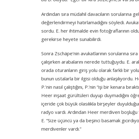
Ardından sıra müdahil davacıların sorularına ge
değerlendirmeyi hatırlamadığını söyledi. Avukat
sordu. E. her ihtimalde evin fotoğraflarının oldu
gerekirse heyete sunabilirdi.
Sonra Zschäpe’nin avukatlarının sorularına sıra
çalışırken arabalarını nerede tuttuğuydu. E. arab
orada oturanların giriş yolu olarak farklı bir yol
bunun ustalarla bir ilgisi olduğu anlaşılıyordu.
P.’nin nasıl çalıştığını, P.’nin “işi bir kenara bı
Heer inşaat gürültüleri duyup duymadığını öğre
içeride çok büyük olasılıkla birşeyler duyulduğ
radyo vardı. Ardından Heer merdiven boşluğu v
E. “Size üçüncü ya da beşinci basamak gıcırdı
merdivenler vardı.”