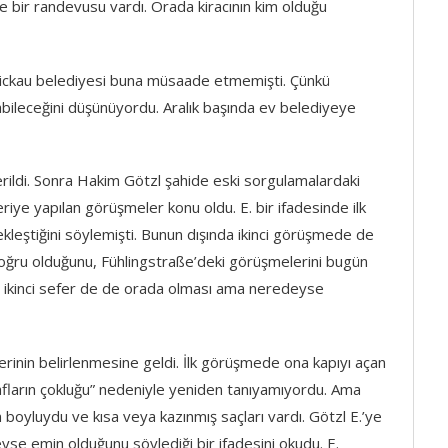
e bir randevusu vardı. Orada kiracının kim olduğu
wickau belediyesi buna müsaade etmemişti. Çünkü
abileceğini düşünüyordu. Aralık başında ev belediyeye
verildi. Sonra Hakim Götzl şahide eski sorgulamalardaki
eriye yapılan görüşmeler konu oldu. E. bir ifadesinde ilk
ekleştiğini söylemişti. Bunun dışında ikinci görüşmede de
doğru olduğunu, Fühlingstraße’deki görüşmelerini bugün
’nin ikinci sefer de de orada olması ama neredeyse
lerinin belirlenmesine geldi. İlk görüşmede ona kapıyı açan
afların çokluğu” nedeniyle yeniden tanıyamıyordu. Ama
 boyluydu ve kısa veya kazınmış saçları vardı. Götzl E.’ye
e emin olduğunu söylediği bir ifadesini okudu. E.