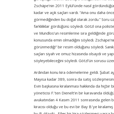
Zschäpe’nin 2011 Eylül’ünde nasıl gördündüğü
kadar ve açık saçları vardı. “Ama onu daha ön
görmediğinden bu doğal olarak zordu.” Soru 
farklılıklar gördüğünü söyledi. Götzl ona polis
ve Mundlos’un resimlerine sıra geldiğinde gör
konusunda emin olmadığını söyledi. Zschäpe’ni
görünmediği” bir resim olduğunu söyledi. Sanık 
saçları siyah ve omuz hizasında olsaydı ve yapı
söyleyebileceğini söyledi. Götzl’ün sorusu üzer
Ardından konu kira ödemelerine geldi. Şubat ayı
Mayısa kadar 389, sonra da satış sözleşmesinin
Evin başkasına kiralanması hakkında da hiçbir b
yöneticisi F.’ten Dienelt’in bir karavanda öldüğün
avukatından 4 Kasım 2011 sonrasında gelen bi
kiracısı olduğu ve bu evi bir Bay B.’ye kiralamı
bu B. ölüydü. Eğer bir kira sözleşmesi varsa böy