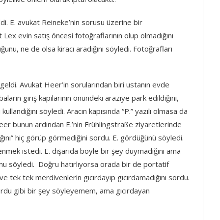
ldi. E. avukat Reineke’nin sorusu üzerine bir
 Lex evin satış öncesi fotoğraflarının olup olmadığını
ğunu, ne de olsa kiracı aradığını söyledi. Fotoğrafları
 geldi. Avukat Heer’in sorularından biri ustanın evde
aların giriş kapılarının önündeki araziye park edildiğini,
u kullandığını söyledi. Aracın kapısında “P.” yazılı olmasa da
 Heer bunun ardından E.’nin Frühlingstraße ziyaretlerinde
raktığını” hiç görüp görmediğini sordu. E. gördüğünü söyledi.
nmek istedi. E. dışarıda böyle bir şey duymadığını ama
unu söyledi. Doğru hatırlıyorsa orada bir de portatif
e tek tek merdivenlerin gıcırdayıp gıcırdamadığını sordu.
yordu gibi bir şey söyleyemem, ama gıcırdayan