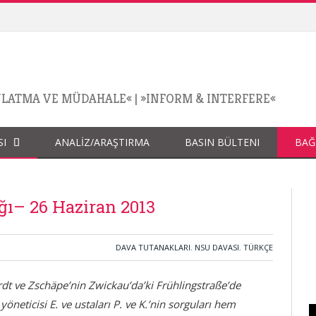
NLATMA VE MÜDAHALE«
|
»INFORM & INTERFERE«
SI
ANALİZ/ARAŞTIRMA
BASIN BÜLTENI
BAĞ
ı– 26 Haziran 2013
DAVA TUTANAKLARI
,
NSU DAVASI
,
TÜRKÇE
ve Zschäpe’nin Zwickau’da’ki Frühlingstraße’de
yöneticisi E. ve ustaları P. ve K.’nin sorguları hem