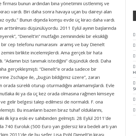
 ve firması bunun ardından bina yönetimini üstlenmiş ve
 kiracı vardı. Biri daha sonra havaya uçan bu daireyi alan
mız oydu.” Bunun dışında komşu evde üç kiracı daha vardı.
 arttırılması düşünülüyordu. 2011 Eylül ayının başlarında
yerek”, “Dienelt’in” mutfağın zeminindeki bir eksikliği
 bir cep telefonu numarasını aramış ve bay Dienelt
emini birlikte incelemişlerdi. Ama gerçek bir hata
ı. “Adamın bizi tanımak istediğini” düşündük dedi. Daha
aha gerçekleşmişti. “Dienelt”e orada sadece bir
H
zerine Zschäpe ile, „bugün bildiğimiz üzere”, zararı
ın orada sürekli oturup oturmadığını anlamamışlardı. Evle
S
mutlaka iki ya da üç kez orada olmasına rağmen kimseye
 ve gelir belgesi talep edilmesi de normaldi. F. ona
öylemişti. Bu insanların bazen biraz tuhaf olduklarını,
ki ilk kjra eski ev sahibinden gelmişti. 28 Eylül 2011’de
nda 740 Euroluk (500 Euro yan gidersiz kira bedeli artı yan
 Ekim 2011’de de bu sefer Lisa Pohl Dienelt’in kirası