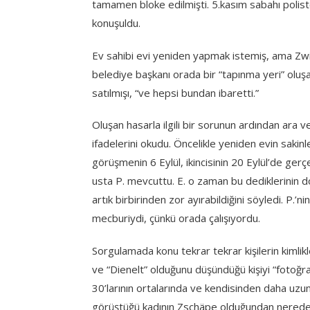
tamamen bloke edilmişti. 5.kasım sabahı polist
konuşuldu.
Ev sahibi evi yeniden yapmak istemiş, ama Z
belediye başkanı orada bir “tapınma yeri” oluş
satılmışı, “ve hepsi bundan ibaretti.”
Oluşan hasarla ilgili bir sorunun ardından ara 
ifadelerini okudu. Öncelikle yeniden evin sakinl
görüşmenin 6 Eylül, ikincisinin 20 Eylül’de gerç
usta P. mevcuttu. E. o zaman bu dediklerinin 
artık birbirinden zor ayırabildiğini söyledi. P.
mecburiydi, çünkü orada çalışıyordu.
Sorgulamada konu tekrar tekrar kişilerin kimlik
ve “Dienelt” olduğunu düşündüğü kişiyi “fotoğr
30’larının ortalarında ve kendisinden daha uzun
görüştüğü kadının Zschäpe olduğundan neredeys