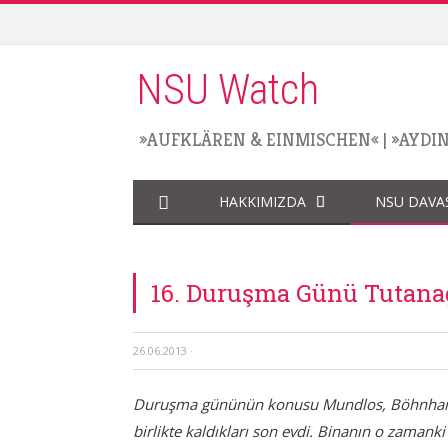
NSU Watch
»AUFKLÄREN & EINMISCHEN«
|
»AYDI
HAKKIMIZDA
NSU DAVA
16. Duruşma Günü Tutanağ
26.06.2013
·
Duruşma gününün konusu Mundlos, Böhnhardt 
birlikte kaldıkları son evdi. Binanın o zamanki 