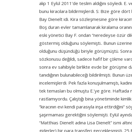
alıp 1 Eylül 2011’de teslim aldığını söyledi. E.
bunu kiracılara bildirmişlerdi. S: Bize göre dört
Bay Dienelt idi. Kira sözleşmesine göre kiracı
Boş duran evler tamamlanarak kiralama oranının
eski yönetici Bay F. ondan “neredeyse özür dile
göstermiş olduğunu söylemişti.. Bunun üzerine
olduğunu düşündüğü biriyle görüşmüştü. Sonra z
sözkonusu değildi, sadece hafif bir çökme vard
sonra ev sahibiyle birlikte evde bir görüşme d
tanıdığının bulunabileceği bildirilmişti. Bunun ü
incelemişlerdi. Pek fazla konuşulmamıştı, kadın
tek temasları bu olmuştu E.’ye göre. Haftada 
rastlamıyordu. Çalıştığı bina yönetiminde kimlik
“kiracının evi kendi parasıyla inşa ettirdiğini” s
şaşırmaması gerektiğini söylemişti. Eylül ayında
“Matthias Dienelt adına Lisa Dienelt” ismi altı
giderler) bir para transferi gerçekleşmişti. 25