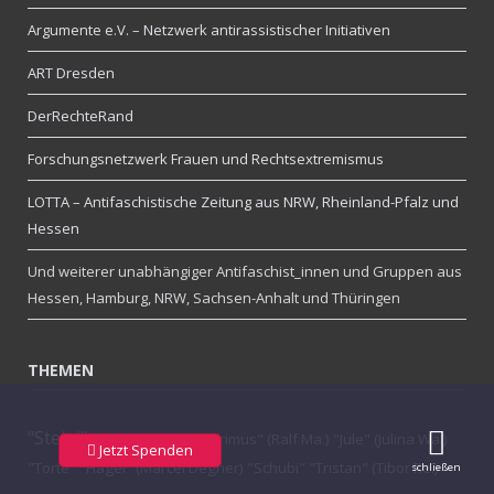
Argumente e.V. – Netzwerk antirassistischer Initiativen
ART Dresden
DerRechteRand
Forschungsnetzwerk Frauen und Rechtsextremismus
LOTTA – Antifaschistische Zeitung aus NRW, Rheinland-Pfalz und
Hessen
Und weiterer unabhängiger Antifaschist_innen und Gruppen aus
Hessen, Hamburg, NRW, Sachsen-Anhalt und Thüringen
THEMEN
"Steini"
"Major Williams"
"Primus" (Ralf Ma.)
"Jule" (Julina Wa.)
Jetzt Spenden
"Torte"
"Hagel" (Marcel Degner)
"Schubi"
"Tristan" (Tibor Re.)
schließen