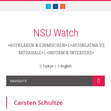
twitter.com/nsuwatch
facebook.com/nsuwatch
RSS
NSU Watch
»AUFKLÄREN & EINMISCHEN«
|
»AYDINLATMA VE
MÜDAHALE«
|
»INFORM & INTERFERE«
Türkçe
|
English
NAVIGATE
Carsten Schultze