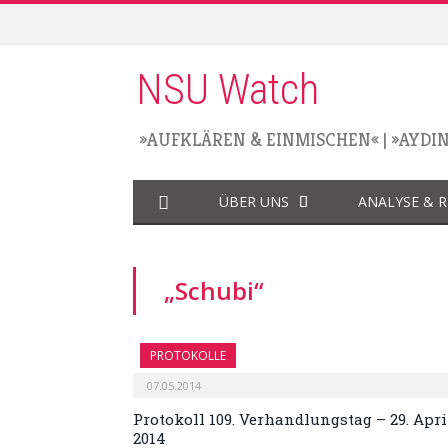
NSU Watch
»AUFKLÄREN & EINMISCHEN«
|
»AYDI
ÜBER UNS
ANALYSE & 
„Schubi“
PROTOKOLLE
07.05.2014
Protokoll 109. Verhandlungstag – 29. Apri
2014