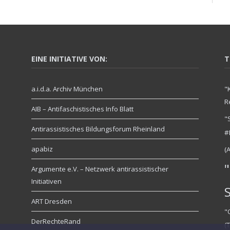
EINE INITIATIVE VON:
T
a.i.d.a. Archiv München
"
R
AIB – Antifaschistisches Info Blatt
"
Antirassistisches Bildungsforum Rheinland
#
apabiz
(
"
Argumente e.V. – Netzwerk antirassistischer
Initiativen
ART Dresden
"
DerRechteRand
(