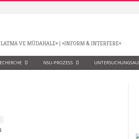
NLATMA VE MÜDAHALE«
|
»INFORM & INTERFERE«
RECHERCHE
NSU-PROZESS
UNTERSUCHUNGSAU
l