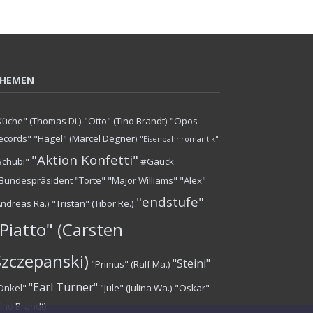
HEMEN
Küche" (Thomas Di.)
"Otto" (Tino Brandt)
"Opos
ecords"
"Hagel" (Marcel Degner)
"Eisenbahnromantik"
"Aktion Konfetti"
Schubi"
#Gauck
Bundespräsident
"Torte"
"Major Williams"
"Alex"
"endstufe"
Andreas Ra.)
"Tristan" (Tibor Re.)
Piatto" (Carsten
Szczepanski)
"Steini"
"Primus" (Ralf Ma.)
"Earl Turner"
Onkel"
"Jule" (Julina Wa.)
"Oskar"
Tino Brandt)