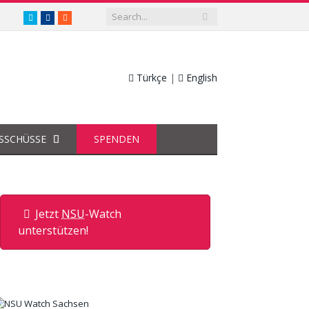
twitter.com/nsuwatch
facebook.com/nsuwatch
RSS
Türkçe
|
English
SSCHÜSSE
SPENDEN
Jetzt
NSU
-Watch
unterstützen!