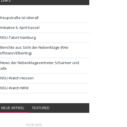
LINKS
Keupstraße ist überall
Initiative 6. April Kassel
NSU-Tatort Hamburg
Berichte aus Sicht der Nebenklage (RAe
offmann/Elberling)
News der Nebenklagevertreter Scharmer und
tolle
NSU-Watch Hessen
NSU-Watch NRW
NEUE ARTIKEL
FEATURED
05.08.2026