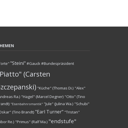
HEMEN
"Steini"
Torte"
#Gauck #Bundespräsident
Piatto" (Carsten
Szczepanski)
"Küche" (Thomas Di.)
"Alex"
Andreas Ra.)
"Hagel" (Marcel Degner)
"Otto" (Tino
randt)
"Jule" (Julina Wa.)
"Schubi"
"Eisenbahnromantik"
"Earl Turner"
Oskar" (Tino Brandt)
"Tristan"
"endstufe"
Tibor Re.)
"Primus" (Ralf Ma.)