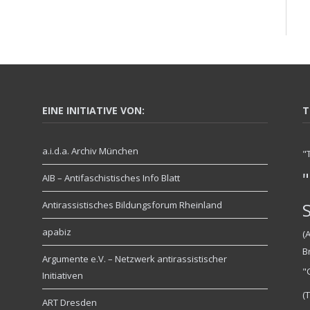
EINE INITIATIVE VON:
T
a.i.d.a. Archiv München
"
"
AIB – Antifaschistisches Info Blatt
Antirassistisches Bildungsforum Rheinland
apabiz
(
B
Argumente e.V. – Netzwerk antirassistischer
"
Initiativen
(
ART Dresden