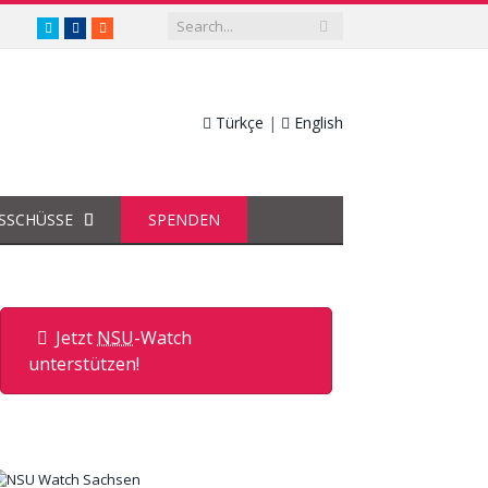
twitter.com/nsuwatch
facebook.com/nsuwatch
RSS
Türkçe
|
English
SSCHÜSSE
SPENDEN
Jetzt
NSU
-Watch
unterstützen!