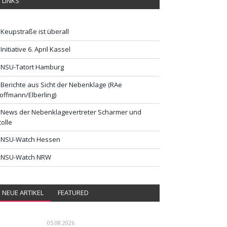
LINKS
Keupstraße ist überall
Initiative 6. April Kassel
NSU-Tatort Hamburg
Berichte aus Sicht der Nebenklage (RAe
offmann/Elberling)
News der Nebenklagevertreter Scharmer und
tolle
NSU-Watch Hessen
NSU-Watch NRW
NEUE ARTIKEL
FEATURED
05.08.2026