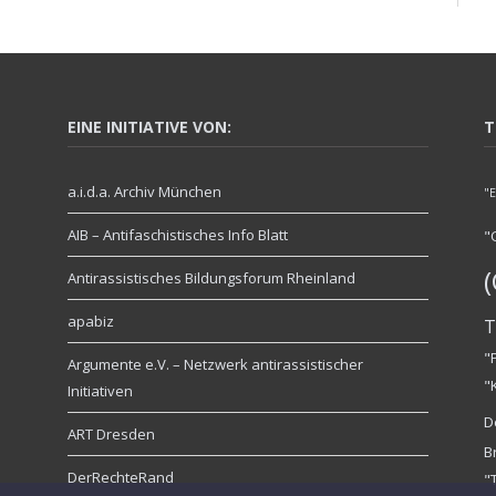
EINE INITIATIVE VON:
T
a.i.d.a. Archiv München
"
AIB – Antifaschistisches Info Blatt
"
Antirassistisches Bildungsforum Rheinland
apabiz
T
"
Argumente e.V. – Netzwerk antirassistischer
"
Initiativen
D
ART Dresden
B
DerRechteRand
"