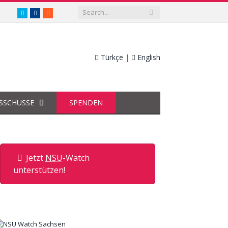
twitter.com/nsuwatch
facebook.com/nsuwatch
RSS
Türkçe
|
English
SSCHÜSSE
SPENDEN
Jetzt
NSU
-Watch
unterstützen!