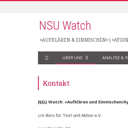
NSU Watch
»AUFKLÄREN & EINMISCHEN«
|
»AYDI
ÜBER UNS
ANALYSE & 
Kontakt
NSU
Watch: »Aufklären und Einmischen/A
c/o Büro für Text und Aktion e.V.