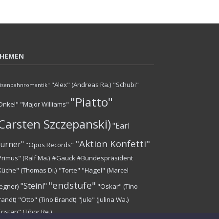
HEMEN
"Alex" (Andreas Ra.)
"Schubi"
Eisenbahnromantik"
"Piatto"
Onkel"
"Major Williams"
(Carsten Szczepanski)
"Earl
"Aktion Konfetti"
urner"
"Opos Records"
Primus" (Ralf Ma.)
#Gauck #Bundespräsident
Küche" (Thomas Di.)
"Torte"
"Hagel" (Marcel
"endstufe"
"Steini"
egner)
"Oskar" (Tino
randt)
"Otto" (Tino Brandt)
"Jule" (Julina Wa.)
Tristan" (Tibor Re.)