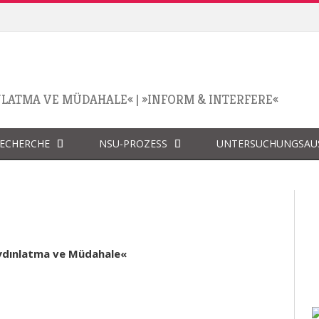
NLATMA VE MÜDAHALE«
|
»INFORM & INTERFERE«
RECHERCHE
NSU-PROZESS
UNTERSUCHUNGSAU
ydınlatma ve Müdahale«