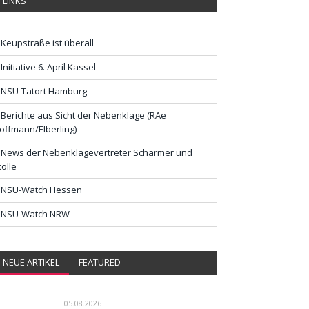
LINKS
Keupstraße ist überall
Initiative 6. April Kassel
NSU-Tatort Hamburg
Berichte aus Sicht der Nebenklage (RAe
offmann/Elberling)
News der Nebenklagevertreter Scharmer und
tolle
NSU-Watch Hessen
NSU-Watch NRW
NEUE ARTIKEL
FEATURED
05.08.2026