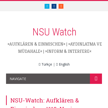
twitter.com/nsuwatch
facebook.com/nsuwatch
RSS
NSU Watch
»AUFKLÄREN & EINMISCHEN«
|
»AYDINLATMA VE
MÜDAHALE«
|
»INFORM & INTERFERE«
Türkçe
|
English
NAVIGATE
NSU-Watch: Aufklären &