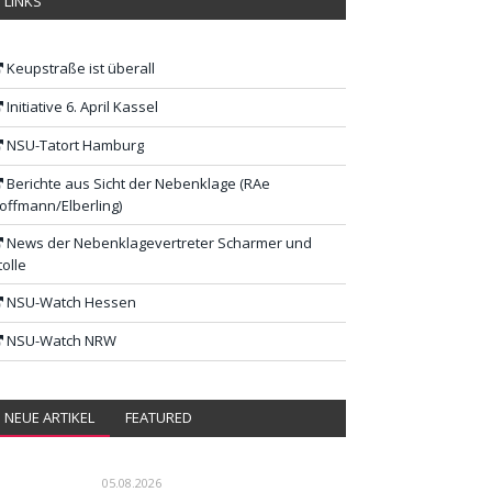
LINKS
Keupstraße ist überall
Initiative 6. April Kassel
NSU-Tatort Hamburg
Berichte aus Sicht der Nebenklage (RAe
offmann/Elberling)
News der Nebenklagevertreter Scharmer und
tolle
NSU-Watch Hessen
NSU-Watch NRW
NEUE ARTIKEL
FEATURED
05.08.2026