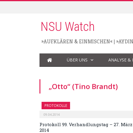
NSU Watch
»AUFKLÄREN & EINMISCHEN«
|
»AYDI
ÜBER UNS
ANALYSE &
„Otto“ (Tino Brandt)
PROTOKOLLE
09.04.2014
Protokoll 99. Verhandlungstag – 27. März
2014