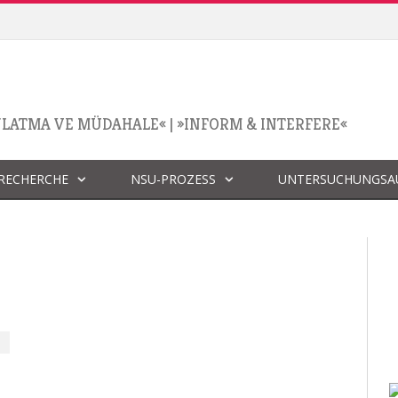
NLATMA VE MÜDAHALE«
|
»INFORM & INTERFERE«
 RECHERCHE
NSU-PROZESS
UNTERSUCHUNGSA