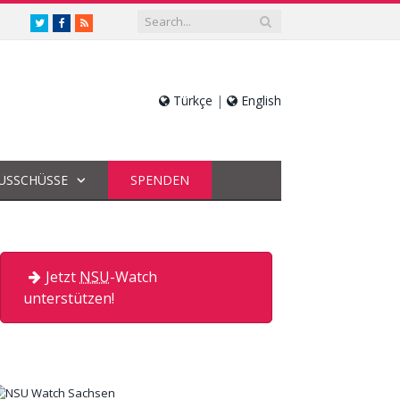
twitter.com/nsuwatch
facebook.com/nsuwatch
RSS
Türkçe
|
English
USSCHÜSSE
SPENDEN
Jetzt
NSU
-Watch
unterstützen!