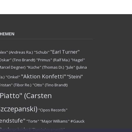
HEMEN
"Earl Turner"
Alex" (Andreas Ra.)
"Schubi"
Oskar" (Tino Brandt)
"Primus" (Ralf Ma.)
"Hagel"
Marcel Degner)
"Küche" (Thomas Di.)
"Jule" (Julina
"Aktion Konfetti"
"Steini"
a.)
"Onkel"
Tristan" (Tibor Re.)
"Otto" (Tino Brandt)
Piatto" (Carsten
Szczepanski)
"Opos Records"
endstufe"
"Torte"
"Major Williams"
#Gauck
Bundespräsident
"Eisenbahnromantik"