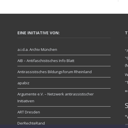
EINE INITIATIVE VON:
T
a.i.d.a. Archiv München
"
"
AIB – Antifaschistisches Info Blatt
(
Antirassistisches Bildungsforum Rheinland
W
"
apabiz
"
Argumente e.V. – Netzwerk antirassistischer
Initiativen
ART Dresden
"
DerRechteRand
#