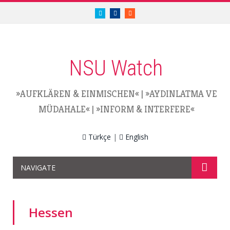
twitter.com/nsuwatch
facebook.com/nsuwatch
RSS
NSU Watch
»AUFKLÄREN & EINMISCHEN«
|
»AYDINLATMA VE
MÜDAHALE«
|
»INFORM & INTERFERE«
Türkçe
|
English
NAVIGATE
Hessen