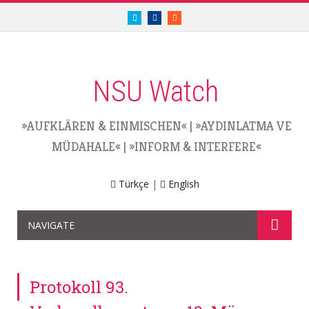
twitter.com/nsuwatch
facebook.com/nsuwatch
RSS
NSU Watch
»AUFKLÄREN & EINMISCHEN«
|
»AYDINLATMA VE
MÜDAHALE«
|
»INFORM & INTERFERE«
Türkçe
|
English
NAVIGATE
Protokoll 93.