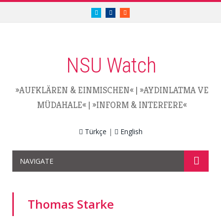
twitter.com/nsuwatch
facebook.com/nsuwatch
RSS
NSU Watch
»AUFKLÄREN & EINMISCHEN«
|
»AYDINLATMA VE
MÜDAHALE«
|
»INFORM & INTERFERE«
Türkçe
|
English
NAVIGATE
Thomas Starke