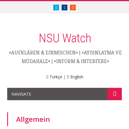
twitter.com/nsuwatch
facebook.com/nsuwatch
RSS
NSU Watch
»AUFKLÄREN & EINMISCHEN«
|
»AYDINLATMA VE
MÜDAHALE«
|
»INFORM & INTERFERE«
Türkçe
|
English
NAVIGATE
Allgemein