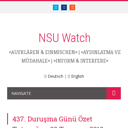
twitter.com/nsuwatch
facebook.com/nsuwatch
RSS
NSU Watch
»AUFKLÄREN & EINMISCHEN«
|
»AYDINLATMA VE
MÜDAHALE«
|
»INFORM & INTERFERE«
Deutsch
|
English
NAVIGATE
437. Duruşma Günü Özet