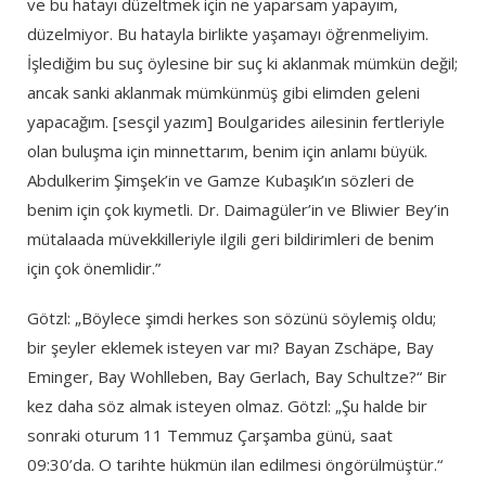
ve bu hatayı düzeltmek için ne yaparsam yapayım,
düzelmiyor. Bu hatayla birlikte yaşamayı öğrenmeliyim.
İşlediğim bu suç öylesine bir suç ki aklanmak mümkün değil;
ancak sanki aklanmak mümkünmüş gibi elimden geleni
yapacağım. [sesçil yazım] Boulgarides ailesinin fertleriyle
olan buluşma için minnettarım, benim için anlamı büyük.
Abdulkerim Şimşek’in ve Gamze Kubaşık’ın sözleri de
benim için çok kıymetli. Dr. Daimagüler’in ve Bliwier Bey’in
mütalaada müvekkilleriyle ilgili geri bildirimleri de benim
için çok önemlidir.”
Götzl: „Böylece şimdi herkes son sözünü söylemiş oldu;
bir şeyler eklemek isteyen var mı? Bayan Zschäpe, Bay
Eminger, Bay Wohlleben, Bay Gerlach, Bay Schultze?“ Bir
kez daha söz almak isteyen olmaz. Götzl: „Şu halde bir
sonraki oturum 11 Temmuz Çarşamba günü, saat
09:30’da. O tarihte hükmün ilan edilmesi öngörülmüştür.“