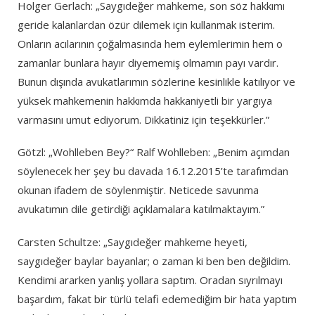
Holger Gerlach: „Saygıdeğer mahkeme, son söz hakkımı
geride kalanlardan özür dilemek için kullanmak isterim.
Onların acılarının çoğalmasında hem eylemlerimin hem o
zamanlar bunlara hayır diyememiş olmamın payı vardır.
Bunun dışında avukatlarımın sözlerine kesinlikle katılıyor ve
yüksek mahkemenin hakkımda hakkaniyetli bir yargıya
varmasını umut ediyorum. Dikkatiniz için teşekkürler.”
Götzl: „Wohlleben Bey?“ Ralf Wohlleben: „Benim açımdan
söylenecek her şey bu davada 16.12.2015’te tarafımdan
okunan ifadem de söylenmiştir. Neticede savunma
avukatımın dile getirdiği açıklamalara katılmaktayım.”
Carsten Schultze: „Saygıdeğer mahkeme heyeti,
saygıdeğer baylar bayanlar; o zaman ki ben ben değildim.
Kendimi ararken yanlış yollara saptım. Oradan sıyrılmayı
başardım, fakat bir türlü telafi edemediğim bir hata yaptım