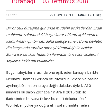
Tutanağı – 03 Temmuz 2018
03.07.2018
·
NSU DAVASI
,
ÖZET TUTANAKLAR
,
TÜRKÇE
Bir önceki duruşma gününde müdahil avukatlardan Erdal
mahkeme salonundaki haçın karar hükmü açıklanırken
kaldırılması için bir kez daha dilekçe sunar. Bunu devletin
din karşısında tarafsız olma yükümlülüğü ile açıklar.
Sonra ise sanıklar hükmün ilanından önce son sözlerini
söyleme haklarını kullanırlar.
Bugün izleyiciler arasında ona eşlik eden karısıyla birlikte
Neonazi Thomas Gerlach oturuyordur. Seyirci ve basına
ayrılmış bölüm son sıraya değin doludur; öyle ki A101
numaralı bu salon Zschäpe’nin Aralık 2015’teki ilk
ifadesinden bu yana ilk kez bu denli doludur. Ralf
Wohlleben yukarıya doğru elini sallar, muhtemelen