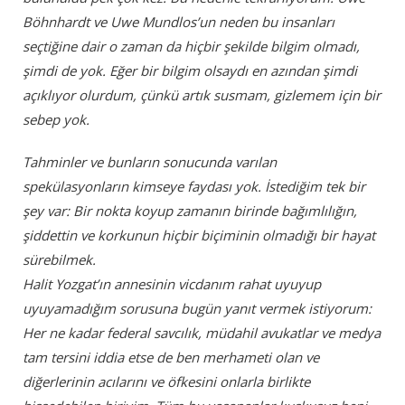
Böhnhardt ve Uwe Mundlos’un neden bu insanları
seçtiğine dair o zaman da hiçbir şekilde bilgim olmadı,
şimdi de yok. Eğer bir bilgim olsaydı en azından şimdi
açıklıyor olurdum, çünkü artık susmam, gizlemem için bir
sebep yok.
Tahminler ve bunların sonucunda varılan
spekülasyonların kimseye faydası yok. İstediğim tek bir
şey var: Bir nokta koyup zamanın birinde bağımlılığın,
şiddettin ve korkunun hiçbir biçiminin olmadığı bir hayat
sürebilmek.
Halit Yozgat’ın annesinin vicdanım rahat uyuyup
uyuyamadığım sorusuna bugün yanıt vermek istiyorum:
Her ne kadar federal savcılık, müdahil avukatlar ve medya
tam tersini iddia etse de ben merhameti olan ve
diğerlerinin acılarını ve öfkesini onlarla birlikte