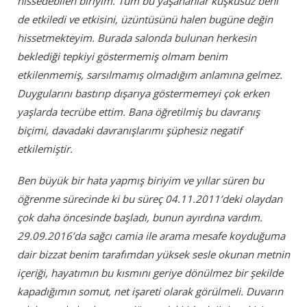
hissedebilen biriyim. Tüm bu yaşananlar kuşkusuz beni
de etkiledi ve etkisini, üzüntüsünü halen bugüne değin
hissetmekteyim. Burada salonda bulunan herkesin
beklediği tepkiyi göstermemiş olmam benim
etkilenmemiş, sarsılmamış olmadığım anlamına gelmez.
Duygularını bastırıp dışarıya göstermemeyi çok erken
yaşlarda tecrübe ettim. Bana öğretilmiş bu davranış
biçimi, davadaki davranışlarımı şüphesiz negatif
etkilemiştir.
Ben büyük bir hata yapmış biriyim ve yıllar süren bu
öğrenme sürecinde ki bu süreç 04.11.2011’deki olaydan
çok daha öncesinde başladı, bunun ayırdına vardım.
29.09.2016’da sağcı camia ile arama mesafe koyduğuma
dair bizzat benim tarafımdan yüksek sesle okunan metnin
içeriği, hayatımın bu kısmını geriye dönülmez bir şekilde
kapadığımın somut, net işareti olarak görülmeli. Duvarın