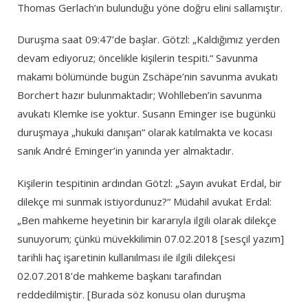
Thomas Gerlach’ın bulunduğu yöne doğru elini sallamıştır.
Duruşma saat 09:47’de başlar. Götzl: „Kaldığımız yerden
devam ediyoruz; öncelikle kişilerin tespiti.“ Savunma
makamı bölümünde bugün Zschäpe’nin savunma avukatı
Borchert hazır bulunmaktadır; Wohlleben’in savunma
avukatı Klemke ise yoktur. Susann Eminger ise bugünkü
duruşmaya „hukuki danışan“ olarak katılmakta ve kocası
sanık André Eminger’in yanında yer almaktadır.
Kişilerin tespitinin ardından Götzl: „Sayın avukat Erdal, bir
dilekçe mi sunmak istiyordunuz?“ Müdahil avukat Erdal:
„Ben mahkeme heyetinin bir kararıyla ilgili olarak dilekçe
sunuyorum; çünkü müvekkilimin 07.02.2018 [sesçil yazım]
tarihli haç işaretinin kullanılması ile ilgili dilekçesi
02.07.2018’de mahkeme başkanı tarafından
reddedilmiştir. [Burada söz konusu olan duruşma