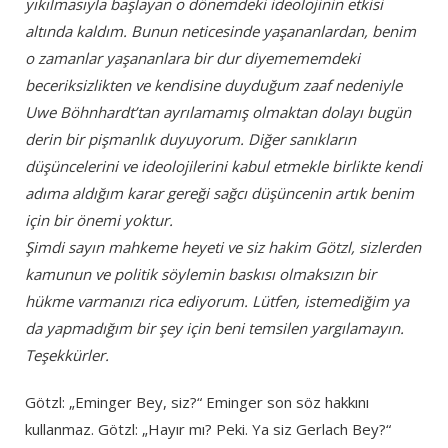
yıkılmasıyla başlayan o dönemdeki ideolojinin etkisi
altında kaldım. Bunun neticesinde yaşananlardan, benim
o zamanlar yaşananlara bir dur diyemememdeki
beceriksizlikten ve kendisine duyduğum zaaf nedeniyle
Uwe Böhnhardt’tan ayrılamamış olmaktan dolayı bugün
derin bir pişmanlık duyuyorum. Diğer sanıkların
düşüncelerini ve ideolojilerini kabul etmekle birlikte kendi
adıma aldığım karar gereği sağcı düşüncenin artık benim
için bir önemi yoktur.
Şimdi sayın mahkeme heyeti ve siz hakim Götzl, sizlerden
kamunun ve politik söylemin baskısı olmaksızın bir
hükme varmanızı rica ediyorum. Lütfen, istemediğim ya
da yapmadığım bir şey için beni temsilen yargılamayın.
Teşekkürler.
Götzl: „Eminger Bey, siz?“ Eminger son söz hakkını
kullanmaz. Götzl: „Hayır mı? Peki. Ya siz Gerlach Bey?“