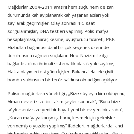
Mağdurlar 2004-2011 arasını hem suçlu hem de zanlı
durumunda kah ayıplanarak kah yaşanan acıları yok
sayılarak geçirmişler. Olay sonrası 4-5 saat
sorgulanmışlar, DNA testleri yapılmış. Polis-mafya
hesaplaşması, haraç kesme, uyuşturucu ticareti, PKK-
Hizbullah bağlantısı dahil bir çok seçenek üzerinde
durulmasına rağmen suçluların Neo-Nazizm ile ilgili
bağlantısı olma ihtimali sistematik olarak yok sayılmış.
Hatta olayın ertesi günü İçişleri Bakanı alelacele çivili
bomba saldırısının bir terör saldırısı olmadığını açıklıyor.
Polisin mağdurlara yönelttiği ; „Bize söyleyin kim olduğunu,
Alman devleti size bir takım şeyler sunacak”, “Bunu bize
söylerseniz size yeni bir hayat yeni bir ev yeni bir araba”,
„Kocan mafyaya karışmış, haraç kesmek için gelmişler,
vermemiş o yüzden yapılmış” ifadeleri, mağdurlarda ikinci
bir bomba etkisi yaratmış. O yüzden yaşadıkları bu küçük