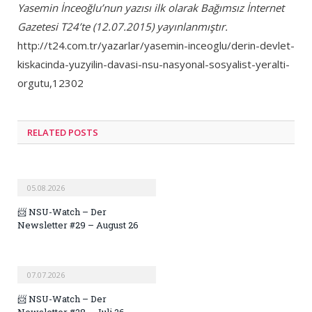
Yasemin İnceoğlu’nun yazısı ilk olarak Bağımsız İnternet
Gazetesi T24’te (12.07.2015) yayınlanmıştır.
http://t24.com.tr/yazarlar/yasemin-inceoglu/derin-devlet-
kiskacinda-yuzyilin-davasi-nsu-nasyonal-sosyalist-yeralti-
orgutu,12302
RELATED POSTS
05.08.2026
📨 NSU-Watch – Der
Newsletter #29 – August 26
07.07.2026
📨 NSU-Watch – Der