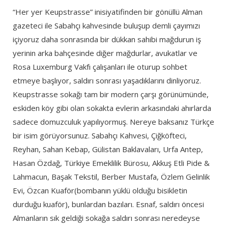
“Her yer Keupstrasse” inisiyatifinden bir gönüllü Alman
gazeteci ile Sabahçı kahvesinde buluşup demli çayımızı
içiyoruz daha sonrasında bir dükkan sahibi mağdurun iş
yerinin arka bahçesinde diğer mağdurlar, avukatlar ve
Rosa Luxemburg Vakfı çalışanları ile oturup sohbet
etmeye başlıyor, saldırı sonrası yaşadıklarını dinliyoruz.
Keupstrasse sokağı tam bir modern çarşı görünümünde,
eskiden köy gibi olan sokakta evlerin arkasındaki ahırlarda
sadece domuzculuk yapılıyormuş. Nereye baksanız Türkçe
bir isim görüyorsunuz. Sabahçı Kahvesi, Çiğköfteci,
Reyhan, Sahan Kebap, Gülistan Baklavaları, Urfa Antep,
Hasan Özdağ, Türkiye Emeklilik Bürosu, Akkuş Etli Pide &
Lahmacun, Başak Tekstil, Berber Mustafa, Özlem Gelinlik
Evi, Özcan Kuaför(bombanın yüklü olduğu bisikletin
durduğu kuaför), bunlardan bazıları. Esnaf, saldırı öncesi
Almanların sık geldiği sokağa saldırı sonrası neredeyse