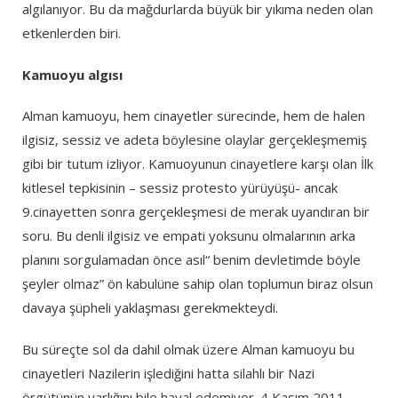
algılanıyor. Bu da mağdurlarda büyük bir yıkıma neden olan
etkenlerden biri.
Kamuoyu algısı
Alman kamuoyu, hem cinayetler sürecinde, hem de halen
ilgisiz, sessiz ve adeta böylesine olaylar gerçekleşmemiş
gibi bir tutum izliyor. Kamuoyunun cinayetlere karşı olan İlk
kitlesel tepkisinin – sessiz protesto yürüyüşü- ancak
9.cinayetten sonra gerçekleşmesi de merak uyandıran bir
soru. Bu denli ilgisiz ve empati yoksunu olmalarının arka
planını sorgulamadan önce asıl“ benim devletimde böyle
şeyler olmaz” ön kabulüne sahip olan toplumun biraz olsun
davaya şüpheli yaklaşması gerekmekteydi.
Bu süreçte sol da dahil olmak üzere Alman kamuoyu bu
cinayetleri Nazilerin işlediğini hatta silahlı bir Nazi
örgütünün varlığını bile hayal edemiyor. 4 Kasım 2011