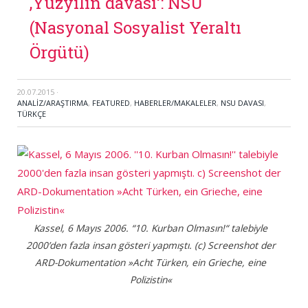
‚Yüzyılın davası‘: NSU
(Nasyonal Sosyalist Yeraltı
Örgütü)
20.07.2015
·
ANALİZ/ARAŞTIRMA
,
FEATURED
,
HABERLER/MAKALELER
,
NSU DAVASI
,
TÜRKÇE
Kassel, 6 Mayıs 2006. “10. Kurban Olmasın!“ talebiyle
2000’den fazla insan gösteri yapmıştı. (c) Screenshot der
ARD-Dokumentation »Acht Türken, ein Grieche, eine
Polizistin«