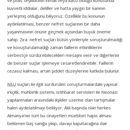
ve polis teşkilatının ihmali veya kastı olduğu konusunda
kuvvetli iddialar, deliller ve hatta yaygın bir kanının
yerleşmiş olduğunu biliyoruz. Özellikle bu konunun
aydınlatılması, benzer nefret suçlarının bir daha
yaşanmasının önüne geçmek açısından büyük öneme
sahip. Zira nefret suçları bütün yönleriyle soruşturulmadığı
ve kovuşturulamadığı zaman faillerin etkinliklerini
serbestçe sürdürebilecekleri mesajını verir ve diğerlerini
de benzer suçlar işlemeye cesaretlendirebilir. Faillerin
cezasız kalması, artan şiddet düzeylerine katkıda bulunur.
NSU
suçları ile ilgili sürdürülen soruşturmalardaki yapısal
ırkçılık, muhbirlik sistemi, istihbarat servisleri ile Neonazi
yapılanmaları arasındaki ilişkiler üzerine olan tartışmalar
halen aydınlatılmayı bekliyor. Aklı başında olan herkes
Almanya’nın tüm bu cinayetleri müebbet hapis alması
beklenen baş sanığa yıkıp, davayı kapatacağına dair