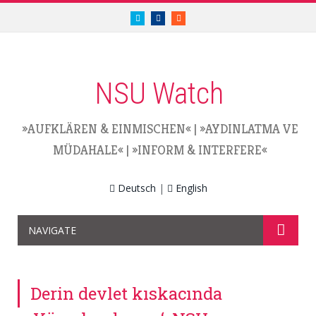
twitter.com/nsuwatch
facebook.com/nsuwatch
RSS
NSU Watch
»AUFKLÄREN & EINMISCHEN«
|
»AYDINLATMA VE
MÜDAHALE«
|
»INFORM & INTERFERE«
Deutsch
|
English
NAVIGATE
Derin devlet kıskacında