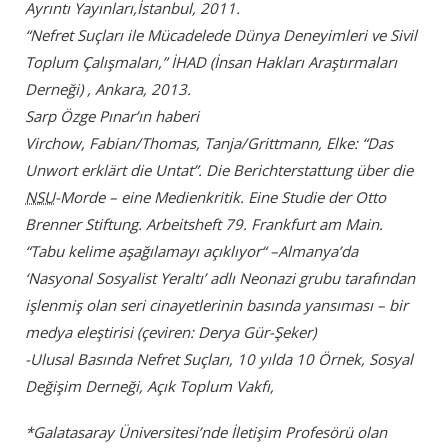
Ayrıntı Yayınları,İstanbul, 2011.
“Nefret Suçları ile Mücadelede Dünya Deneyimleri ve Sivil
Toplum Çalışmaları,” İHAD (İnsan Hakları Araştırmaları
Derneği) , Ankara, 2013.
Sarp Özge Pınar’ın haberi
Virchow, Fabian/Thomas, Tanja/Grittmann, Elke: “Das
Unwort erklärt die Untat”. Die Berichterstattung über die
NSU
-Morde – eine Medienkritik. Eine Studie der Otto
Brenner Stiftung. Arbeitsheft 79. Frankfurt am Main.
“Tabu kelime aşağılamayı açıklıyor“ –Almanya’da
‘Nasyonal Sosyalist Yeraltı’ adlı Neonazi grubu tarafından
işlenmiş olan seri cinayetlerinin basında yansıması – bir
medya eleştirisi (çeviren: Derya Gür-Şeker)
-Ulusal Basında Nefret Suçları, 10 yılda 10 Örnek, Sosyal
Değişim Derneği, Açık Toplum Vakfı,
*Galatasaray Üniversitesi’nde İletişim Profesörü olan