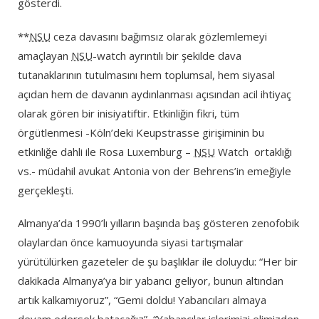
gösterdi.
**
NSU
ceza davasını bağımsız olarak gözlemlemeyi
amaçlayan
NSU
-watch ayrıntılı bir şekilde dava
tutanaklarının tutulmasını hem toplumsal, hem siyasal
açıdan hem de davanın aydınlanması açısından acil ihtiyaç
olarak gören bir inisiyatiftir. Etkinliğin fikri, tüm
örgütlenmesi -Köln’deki Keupstrasse girişiminin bu
etkinliğe dahli ile Rosa Luxemburg –
NSU
Watch ortaklığı
vs.- müdahil avukat Antonia von der Behrens’in emeğiyle
gerçekleşti.
Almanya’da 1990’lı yılların başında baş gösteren zenofobik
olaylardan önce kamuoyunda siyasi tartışmalar
yürütülürken gazeteler de şu başlıklar ile doluydu: “Her bir
dakikada Almanya’ya bir yabancı geliyor, bunun altından
artık kalkamıyoruz”, “Gemi doldu! Yabancıları almaya