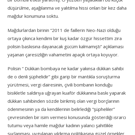
düşürülme, aşağılanma ve yalıtılma hissi onları bir kez daha
mağdur konumuna soktu.
Mağdurlardan birinin “2011 de faillerin Neo-Nazi olduğu
ortaya çıkınca kendimi bir kuş kadar özgür hissettim zira
polisin baskısına dayanacak gücüm kalmamıştı” açıklaması
yaşanan çaresizliğin vahametini apaçık ortaya koyuyor.
Polisin “ Dükkan bombaya ne kadar yakınsa dükkan sahibi
de o denli şüphelidir” gibi garip bir mantıkla soruşturma
yürütmesi, vergi dairesinin, çivili bombanın konduğu
bisikletle saldırıya uğrayan kuaför dükkanına baskı yaparak
dükkan sahibinden sözde birikmiş olan vergi borçlarının
ödenmesinin ya da kendilerinin belirlediği “şüpheliler”
çevresinden bir isim vermesi konusunda gösterdiği ısrarcı
tutumu veya hamile mağdur kadının yalancı şahitlikle
suçlanması, uygulanan yıldırma politikasına güzel örnekler