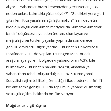
devam edersek batacağız”, “Yabancılar işlerimizi elimizden
alıyor”, “Yabancılar bizim kesemizden geçiniyorlar”, “Biz
neden onlara bakmakla yükümlüyüz?”, “Geldikleri yere geri
gitsinler; iltica yasalarını ağırlaştırmalıyız”. Yani devletin
ideolojik aygıtı olan Alman medyası da “Almanya Almanlar
içindir” düşüncesini yeniden üreten, olumlayan ve
meşrulaştıran türden yayınlar yapmada son derece
gönüllü davrandı. Diğer yandan, Thüringen Üniversitesi
tarafından 2011’de yapılan Thüringen Monitor adlı
araştırmaya göre – bölgedeki yabancı oranı %3’ü bile
bulmazken- Thüringen halkının %56’sı, Almanya’ya
yabancıların tehdit oluşturduğunu, %19’u Nasyonal
Sosyalist rejimi tehlikeli görmediğini ifade ederken, %11’i
ise antisemit görüşlü. Bu da toplumun yabancı düşmanlığı
ve ırkçılık eğilimi hakkında bir fikir veriyor.
Mağdurlarla görüşme