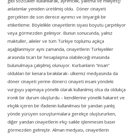
gibi sözcükler kullanılarak, ayrımcılık, yalıtma ve milliyetçi
anlatımlar yeniden üretilmiş oldu. Döner cinayeti
gerçekten de son derece ayrımcı ve önyargılı bir
etiketleme. Böylelikle cinayetlerin siyasi boyutu çarpıtılıyor
veya görmezden geliniyor. Bunun sonucunda, yalnız
maktuller, aileler ve tüm Türkiye toplumu açıkça
aşağılanmıyor aynı zamanda, cinayetlerin Türkiyeliler
arasında ticari bir hesaplaşma olabileceği imasında
bulunulmaya çalışılmış olunuyor. Kurbanların “insan”
oldukları bir kenara bırakılarak- ülkemiz medyasında da
döner cinayeti yerine dönerci cinayeti insani yöndeki
vurguyu yapmaya yönelik olarak kullanılmış olsa da oldukça
ironik bir durum oluşturdu – kendilerine yönelik hakaret ve
ırkçılık içeren bir ifadenin kullanılması bir yandan yanlış
yönde yürüyen soruşturmalara gerekçe oluştururken,
diğer yandan cinayetlerin ırkçı saikle işlenmesini basın
görmezden gelmiştir. Alman medyası, cinayetlerin