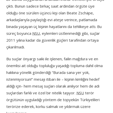
çıktı. Bunun sadece birkaç saat ardından örgüte üye
olduğu öne sürülen üçüncü kişi olan Beate Zschäpe,
arkadaşlarıyla paylaştığı evi ateşe verince, patlamada
binada yaşayan üç kişinin hayatlarını da tehlikeye attı. Bu
süreç boyunca
NSU
, eylemleri üstlenmediği gibi, suçlar
2011 yılına kadar da güvenlik güçleri tarafından ortaya
çıkarılmadı.
Bu suçlar önyargı saiki ile işlenen, failin mağdura ve en
önemlisi ait olduğu topluluğa yaşadığı topluma dahil olma
hakkına yönelik gönderdiği “Burada sana yer yok,
istenmiyorsun!” mesajı itibarı ile – kişinin kimliğini hedef
aldığı için- hem mesaj suçları olarak anılıyor hem de adi
suçlardan farklı ve özel bir nitelik taşıyor.
NSU
terör
örgütünün uyguladığı yöntem de topyekûn Türkiyelileri
terörize ederek, korku salmak ve yıldırmak üzere