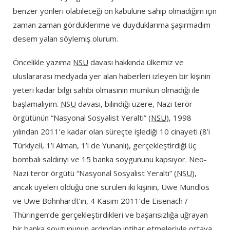
benzer yönleri olabileceği ön kabulüne sahip olmadığım için
zaman zaman gördüklerime ve duyduklarıma şaşırmadım
desem yalan söylemiş olurum.
Öncelikle yazıma
NSU
davası hakkında ülkemiz ve
uluslararası medyada yer alan haberleri izleyen bir kişinin
yeteri kadar bilgi sahibi olmasının mümkün olmadığı ile
başlamalıyım.
NSU
davası, bilindiği üzere, Nazi terör
örgütünün “Nasyonal Sosyalist Yeraltı” (
NSU
), 1998
yılından 2011’e kadar olan süreçte işlediği 10 cinayeti (8’i
Türkiyeli, 1’i Alman, 1’i de Yunanlı), gerçekleştirdiği üç
bombalı saldırıyı ve 15 banka soygununu kapsıyor. Neo-
Nazi terör örgütü “Nasyonal Sosyalist Yeraltı” (
NSU
),
ancak üyeleri olduğu öne sürülen iki kişinin, Uwe Mundlos
ve Uwe Böhnhardt’ın, 4 Kasım 2011’de Eisenach /
Thüringen’de gerçekleştirdikleri ve başarısızlığa uğrayan
bir banka soygununun ardından intihar etmeleriyle ortaya