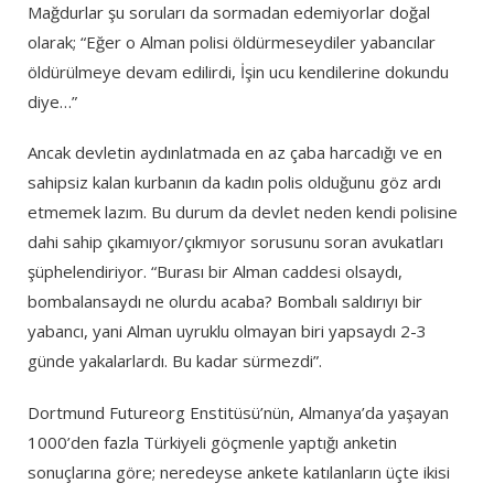
Mağdurlar şu soruları da sormadan edemiyorlar doğal
olarak; “Eğer o Alman polisi öldürmeseydiler yabancılar
öldürülmeye devam edilirdi, İşin ucu kendilerine dokundu
diye…”
Ancak devletin aydınlatmada en az çaba harcadığı ve en
sahipsiz kalan kurbanın da kadın polis olduğunu göz ardı
etmemek lazım. Bu durum da devlet neden kendi polisine
dahi sahip çıkamıyor/çıkmıyor sorusunu soran avukatları
şüphelendiriyor. “Burası bir Alman caddesi olsaydı,
bombalansaydı ne olurdu acaba? Bombalı saldırıyı bir
yabancı, yani Alman uyruklu olmayan biri yapsaydı 2-3
günde yakalarlardı. Bu kadar sürmezdi”.
Dortmund Futureorg Enstitüsü’nün, Almanya’da yaşayan
1000’den fazla Türkiyeli göçmenle yaptığı anketin
sonuçlarına göre; neredeyse ankete katılanların üçte ikisi