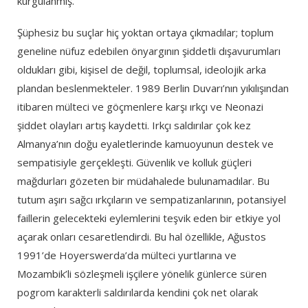
kurgulanmış.
Şüphesiz bu suçlar hiç yoktan ortaya çıkmadılar; toplum
geneline nüfuz edebilen önyargının şiddetli dışavurumları
oldukları gibi, kişisel de değil, toplumsal, ideolojik arka
plandan beslenmekteler. 1989 Berlin Duvarı’nın yıkılışından
itibaren mülteci ve göçmenlere karşı ırkçı ve Neonazi
şiddet olayları artış kaydetti. Irkçı saldırılar çok kez
Almanya’nın doğu eyaletlerinde kamuoyunun destek ve
sempatisiyle gerçekleşti. Güvenlik ve kolluk güçleri
mağdurları gözeten bir müdahalede bulunamadılar. Bu
tutum aşırı sağcı ırkçıların ve sempatizanlarının, potansiyel
faillerin gelecekteki eylemlerini teşvik eden bir etkiye yol
açarak onları cesaretlendirdi. Bu hal özellikle, Ağustos
1991’de Hoyerswerda’da mülteci yurtlarına ve
Mozambik’li sözleşmeli işçilere yönelik günlerce süren
pogrom karakterli saldırılarda kendini çok net olarak