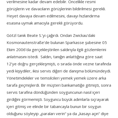
verilmesine kadar devam edebilir. Öncelikle resmi
görüşlerin ve davacıların görüşlerinin bildirilmesi gerekli.
Heyet davaya devam edilmesini, davayı hızlandırma
esasına uymak amacıyla gerekli görüyordu.
Götzl tanık Beate S.’yi çağırdı. Ondan Zwickau’daki
Kosmonautenstraße’de bulunan Sparkasse şubesine 05
Ekim 2006’da gerçekleştirilen saldırıyla ilgili gözlemlerini
anlatmasını istedi. Saldırı, tanığın anlattığına göre saat
12’ye doğru gerçekleşmişti, o sırada önde vezne tarafında
yedi kişiydiler, ikisi servis diğeri de danışma bölümündeydi.
Yönetimdekiler ve temsilcileri yemek yemek üzere arka
tarafa geçmişlerdi. Bir müşteri bankamatiğe gitmişti, sonra
servis tarafına döndüğünden soyguncunun nasıl içeri
girdiğini görmemişti. Soyguncu büyük adımlarla sıçrayarak
içeri gitmiş ve elinde bir tabancayla bunun bir soygun
olduğunu söyleyip „paraları verin“ ya da „kasayı açın“ diye