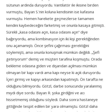
sütunun ardında duruyordu. Vantilatör ile ikisine birden
vurmuştu, Bayan S.’nin koluna kendisinin ise kafasına
vurmuştu. Hemen harekete geçmezlerse tamamen
kendini kaybedeceğini farketmiş ve onunla kasaya gitmişti.
Sürekli „kasa odasını açın, kasa odasını açın“ diye
bağırıyordu, ama kombinasyon için iki kişi gerektiğinden
onu açamamıştı. Önce şefini çağırması gerektiğini
söylemişti, ama onunla konuşmak mümkün değildi. „Şefi
getiriyorum“ demiş ve müşteri tarafına koşmuştu. Orada
bekleme odasına giden ve dışarıdan açılması mümkün
olmayan bir kapı vardı ama kapı neyse ki açık duruyordu.
İçeri girmiş ve kapıyı arkasından kapatmıştı. Ön tarafta ne
olduğunu bilmiyordu. Götzl, darbe sonucunda yaralanmış
mıydı diye sordu. Bayan R. şoka girdiğini ve acı
hissetmemiş olduğunu söyledi. Daha sonra hastaneye
gittiğinde tespit edilen bir yara olmamıştu. Götzl daha