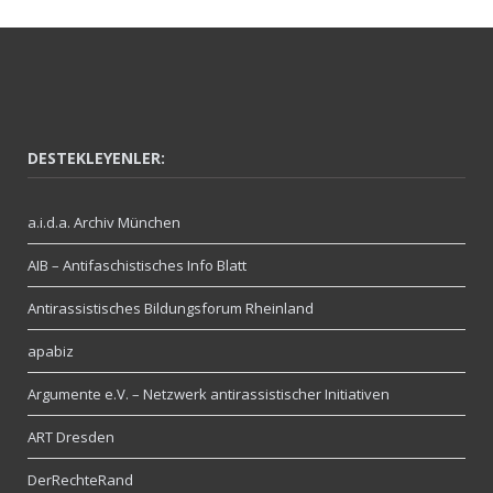
DESTEKLEYENLER:
a.i.d.a. Archiv München
AIB – Antifaschistisches Info Blatt
Antirassistisches Bildungsforum Rheinland
apabiz
Argumente e.V. – Netzwerk antirassistischer Initiativen
ART Dresden
DerRechteRand