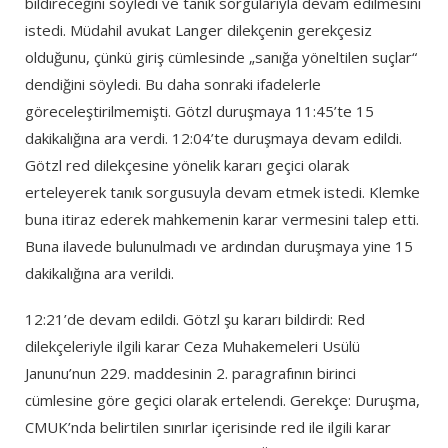
bildireceğini söyledi ve tanık sorgularıyla devam edilmesini
istedi. Müdahil avukat Langer dilekçenin gerekçesiz
olduğunu, çünkü giriş cümlesinde „sanığa yöneltilen suçlar“
dendiğini söyledi. Bu daha sonraki ifadelerle
göreceleştirilmemişti. Götzl duruşmaya 11:45’te 15
dakikalığına ara verdi. 12:04’te duruşmaya devam edildi.
Götzl red dilekçesine yönelik kararı geçici olarak
erteleyerek tanık sorgusuyla devam etmek istedi. Klemke
buna itiraz ederek mahkemenin karar vermesini talep etti.
Buna ilavede bulunulmadı ve ardından duruşmaya yine 15
dakikalığına ara verildi.
12:21’de devam edildi. Götzl şu kararı bildirdi: Red
dilekçeleriyle ilgili karar Ceza Muhakemeleri Usülü
Janunu’nun 229. maddesinin 2. paragrafının birinci
cümlesine göre geçici olarak ertelendi. Gerekçe: Duruşma,
CMUK’nda belirtilen sınırlar içerisinde red ile ilgili karar