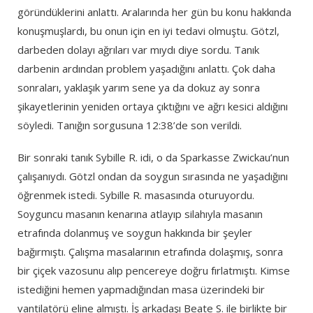
göründüklerini anlattı. Aralarında her gün bu konu hakkında
konuşmuşlardı, bu onun için en iyi tedavi olmuştu. Götzl,
darbeden dolayı ağrıları var mıydı diye sordu. Tanık
darbenin ardından problem yaşadığını anlattı. Çok daha
sonraları, yaklaşık yarım sene ya da dokuz ay sonra
şikayetlerinin yeniden ortaya çıktığını ve ağrı kesici aldığını
söyledi. Tanığın sorgusuna 12:38’de son verildi.
Bir sonraki tanık Sybille R. idi, o da Sparkasse Zwickau’nun
çalışanıydı. Götzl ondan da soygun sırasında ne yaşadığını
öğrenmek istedi. Sybille R. masasında oturuyordu.
Soyguncu masanın kenarına atlayıp silahıyla masanın
etrafında dolanmuş ve soygun hakkında bir şeyler
bağırmıştı. Çalışma masalarının etrafında dolaşmış, sonra
bir çiçek vazosunu alıp pencereye doğru fırlatmıştı. Kimse
istediğini hemen yapmadığından masa üzerindeki bir
vantilatörü eline almıştı. İş arkadaşı Beate S. ile birlikte bir