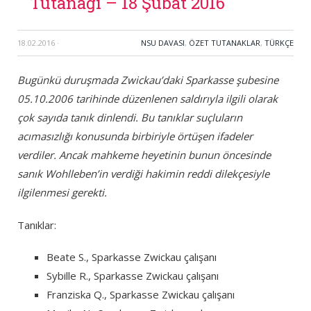
Tutanağı – 18 Şubat 2016
18.02.2016
·
NSU DAVASI
,
ÖZET TUTANAKLAR
,
TÜRKÇE
Bugünkü duruşmada Zwickau’daki Sparkasse şubesine
05.10.2006 tarihinde düzenlenen saldırıyla ilgili olarak
çok sayıda tanık dinlendi. Bu tanıklar suçluların
acımasızlığı konusunda birbiriyle örtüşen ifadeler
verdiler. Ancak mahkeme heyetinin bunun öncesinde
sanık Wohlleben’in verdiği hakimin reddi dilekçesiyle
ilgilenmesi gerekti.
Tanıklar:
Beate S., Sparkasse Zwickau çalışanı
Sybille R., Sparkasse Zwickau çalışanı
Franziska Q., Sparkasse Zwickau çalışanı