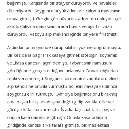
bağırmıştı. Karşısında bir stajyer duruyordu ve havaleleri
düzenliyordu. Soyguncu büyük adımlarla çalışma masasının
oraya gitmişti. Gergin görünüyordu, adrenalin doluydu, çok
aktifti. Çalışma masasının orada büyük ve ağır bir vazo
duruyordu, vazoyu alıp mekanın içinde bir yere fırlatmıştı.
Ardından onun önünde durup silahını yüzüne doğrultmuştu.
Bir kez daha bağırarak kasaya gitmek istediğini söylemiş
ve „kasa dairesini açın“ demişti. Tabancanın namlusunı
gördüğünde gerçek olduğunu anlamıştu. Donakaldığından
tepki verememişti. Soyguncu birdenbire vantilatörü eline
alıp kendisine onunla vurmuştu. Sol elini havaya kaldırınca
soyguncu elini tutmuştu. „Ah“ diye bağırınca onu bırakmış
ama başka bir iş arkadaşına doğru gidip vantilatörle var
gücüyle kafasına vurmuştu. İş arkadaşı anahtarı almış ve
onunla kasa dairesine gitmişti. Onunla kasa odasına
girdiğinde kendisi arka tarafa gitmişti, bir meslektaşı