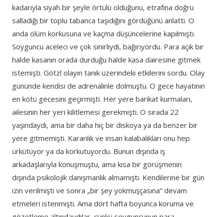
kadarıyla siyah bir şeyle örtülü olduğunu, etrafına doğru
salladığı bir toplu tabanca taşıdığını gördüğünü anlattı. O
anda ölüm korkusuna ve kaçma düşüncelerine kapılmıştı.
Soyguncu aceleci ve çok sinirliydi, bağırıyordu. Para açık bir
halde kasanın orada durduğu halde kasa dairesine gitmek
istemişti. Götzl olayın tanık üzerindeki etkilerini sordu. Olay
gününde kendisi de adrenalinle dolmuştu. O gece hayatının
en kötü gecesini geçirmişti. Her yere barikat kurmaları,
ailesinin her yeri kilitlemesi gerekmişti. O sırada 22
yaşındaydı, ama bir daha hiç bir diskoya ya da benzer bir
yere gitmemişti. Karanlık ve insan kalabalıkları onu hep
ürkütüyor ya da korkutuyordu. Bunun dışında iş
arkadaşlarıyla konuşmuştu, ama kısa bir görüşmenin
dışında psikolojik danışmanlık almamıştı. Kendilerine bir gün
izin verilmişti ve sonra „bir şey yokmuşçasına“ devam
etmeleri istenmişti. Ama dört hafta boyunca koruma ve
gözetleme altındaydılar, çünkü soyguncunun para