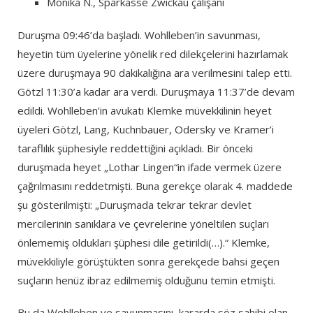
Monika N., Sparkasse Zwickau çalışanı
Duruşma 09:46’da başladı. Wohlleben’in savunması,
heyetin tüm üyelerine yönelik red dilekçelerini hazırlamak
üzere duruşmaya 90 dakikalığına ara verilmesini talep etti.
Götzl 11:30’a kadar ara verdi. Duruşmaya 11:37’de devam
edildi. Wohlleben’in avukatı Klemke müvekkilinin heyet
üyeleri Götzl, Lang, Kuchnbauer, Odersky ve Kramer’i
taraflılık şüphesiyle reddettiğini açıkladı. Bir önceki
duruşmada heyet „Lothar Lingen“in ifade vermek üzere
çağrılmasını reddetmişti. Buna gerekçe olarak 4. maddede
şu gösterilmişti: „Duruşmada tekrar tekrar devlet
mercilerinin sanıklara ve çevrelerine yöneltilen suçları
önlememiş oldukları şüphesi dile getirildi(…).“ Klemke,
müvekkiliyle görüştükten sonra gerekçede bahsi geçen
suçların henüz ibraz edilmemiş olduğunu temin etmişti.
Bu da Wohlleben ve savunmasını, kararda söz sahibi olan