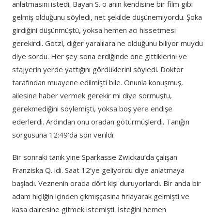
anlatmasını istedi. Bayan S. o anın kendisine bir film gibi
gelmiş olduğunu söyledi, net şekilde düşünemiyordu. Şoka
girdiğini düşünmüştü, yoksa hemen acı hissetmesi
gerekirdi. Götzl, diğer yaralılara ne olduğunu biliyor muydu
diye sordu. Her şey sona erdiğinde öne gittiklerini ve
stajyerin yerde yattığını gördüklerini söyledi. Doktor
tarafından muayene edilmişti bile. Onunla konuşmuş,
ailesine haber vermek gerekir mi diye sormuştu,
gerekmediğini söylemişti, yoksa boş yere endişe
ederlerdi. Ardından onu oradan götürmüşlerdi. Tanığın
sorgusuna 12:49’da son verildi.
Bir sonraki tanık yine Sparkasse Zwickau’da çalışan
Franziska Q. idi. Saat 12’ye geliyordu diye anlatmaya
başladı. Veznenin orada dört kişi duruyorlardı. Bir anda bir
adam hiçliğin içinden çıkmışçasına fırlayarak gelmişti ve
kasa dairesine gitmek istemişti. İsteğini hemen