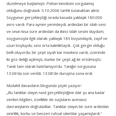
düzelmeye başlamıştı. Polisin kendisini sorgulamış
olduğunu doğruladı. 5.10.2006 tarihli tutanaktan alıntı:
Soygunun gerçekleştiği sırada kasada yaklaşık 180.000
avro vardı. Para aynen yerindeydi; ardından bir silah sesi
ve onun kısa süre ardından da ikinci silah sesini duydum;
soyguncuyla ilgili olarak: yaklaşık 185 boyundaydı, zayıf ve
uzun boyluydu; sesi orta kalınlıktaydı…Çok gergin olduğu
belli oluyordu; bir çeşit siyah kar maskesi vardı, üzerinde
iki göz deliği açılmıştı, bunlar bir çeşit ağ ile örtülmüştü.
Tanık tam olarak hatırlamıyordu. Tanığın sorgusuna
13:06’da son verildi. 13:08’de duruşma sona erdi.
Müdahil davacıların blogunda şöyle yazıyor:
„Bu tanıklar olayın nasıl gerçekleştiğine dair şu ana kadar
verilen bilgileri, özellikle de suçluların acımasız
davranışlarını doğruladılar. Tanıklar olayın bir süre ardından
sinirlilik, korku ve benzeri ruhsal sıkıntılar yaşamışlardı.“