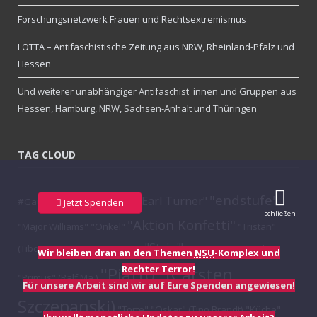
Forschungsnetzwerk Frauen und Rechtsextremismus
LOTTA – Antifaschistische Zeitung aus NRW, Rheinland-Pfalz und
Hessen
Und weiterer unabhängiger Antifaschist_innen und Gruppen aus
Hessen, Hamburg, NRW, Sachsen-Anhalt und Thüringen
TAG CLOUD
"endstufe"
"Earl Turner"
#Gauck #Bundespräsident
Jetzt Spenden
schließen
"Aktion Konfetti"
"Major Williams"
"Onkel"
"Tristan"
"Steini"
(Tibor Re.)
"Otto" (Tino Brandt)
"Eisenbahnromantik"
Wir bleiben dran an den Themen
NSU
-Komplex und
"Piatto" (Carsten
Rechter Terror!
"Primus" (Ralf Ma.)
Für unsere Arbeit sind wir auf Eure Spenden angewiesen!
Szczepanski)
"Torte"
"Oskar" (Tino Brandt)
"Küche"