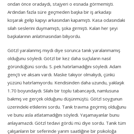
ondan önce oradaydı, stajyeri o esnada görmemişti.
Ardından fazla süre geçmeden başka bir iş arkadaşı
koşarak gelip kapıyı arkasından kapamıştı. Kasa odasındaki
silah seslerini duymamıştı, şoka girmişti. Kalan her şeyi
başkalarının anlatmasından biliyordu.
Götzl yaralanmış mıydı diye sorunca tanık yaralanmamış
olduğunu söyledi. Götzl bir kez daha suçluların nasıl
göründüğünü sordu. S. pek hatırlamadığını söyledi. Adam
gençti ve aksanı vardı. Maske takıyor olmalıydı, çünkü
yüzünü hatırlamıyordu. Kendisinden daha uzundu, yaklaşık
1.70 boyundaydı. Silahı bir toplu tabancaydı, namlusuna
bakmış ve gerçek olduğunu düşünmüştü. Götzl soygunun
üzerindeki etkilerini sordu. Tanık travma geçirmiş olduğunu
ve bunu asla atlatamadığını söyledi. Yaşamayanlar bunu
anlayamazdı. Götzl tedavi gördü mü diye sordu. Tanık tüm
çalışanların bir seferinde yarım saatliğine bir psikoloğa