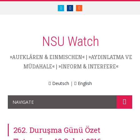
twitter.com/nsuwatch
facebook.com/nsuwatch
RSS
NSU Watch
»AUFKLÄREN & EINMISCHEN«
|
»AYDINLATMA VE
MÜDAHALE«
|
»INFORM & INTERFERE«
Deutsch
|
English
NAVIGATE
262. Duruşma Günü Özet