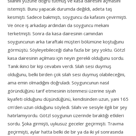
silahını yüzüne doğru tutmuş ve kasa dairesini açmasını
istemişti. Bunu yapacak durumda değildi, adeta taş
kesmişti. Sadece bakmıştı, soyguncu da kafasını çevirmişti.
Ve önce iş arkadaşı ardından da soyguncu mekanı
terketmişti. Sonra da kasa dairesinin camından
soyguncunun arka taraftaki müşteri bölümüne koştuğunu
görmüştü. Söyleyebileceği daha fazla bir şey yoktu. Götzl
kasa dairesinin açılması için neyin gerekli olduğunu sordu.
Tanık ikinci bir kişi cevabını verdi. Silah sesi duymuş
olduğunu, belki birden çok silah sesi duymuş olabileceğini,
ama emin olmadığını doğruladı. Soyguncunun nasıl
göründüğünü tarif etmesinin istenmesi üzerine siyah
kıyafeti olduğunu düşündüğünü, kendisinden uzun, yani 165
cm’den uzun olduğunu söyledi. Silahı ve sesiyle ilgili bir şey
hatırlamıyordu. Götzl soygunun üzerinde bıraktığı etkileri
sordu. Şoka girmişti, uykusuz geceler geçirmişti. Travma
geçirmişti, aylar hatta belki de bir ya da iki yıl sonrasında