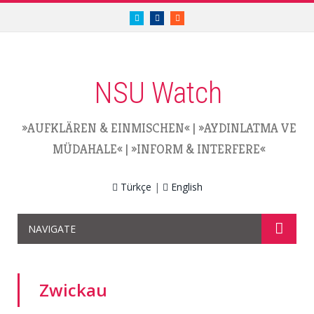
twitter.com/nsuwatch
facebook.com/nsuwatch
RSS
NSU Watch
»AUFKLÄREN & EINMISCHEN«
|
»AYDINLATMA VE
MÜDAHALE«
|
»INFORM & INTERFERE«
Türkçe
|
English
NAVIGATE
Zwickau