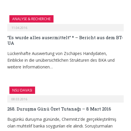
ANALYSE & RECHERCHE
11.04.2016
“Es wurde alles ausermittelt“ * – Bericht aus dem BT-
UA
Lückenhafte Auswertung von Zschäpes Handydaten,
Einblicke in die unübersichtlichen Strukturen des BKA und
weitere Informationen…
NSU DAVASI
08.03.2016
268. Duruşma Günü Özet Tutanağı – 8 Mart 2016
Bugünkü duruşma gününde, Chemnitz'de gerçekleştirilmiş
olan muhtelif banka soygunları ele alındı. Soruşturmaları