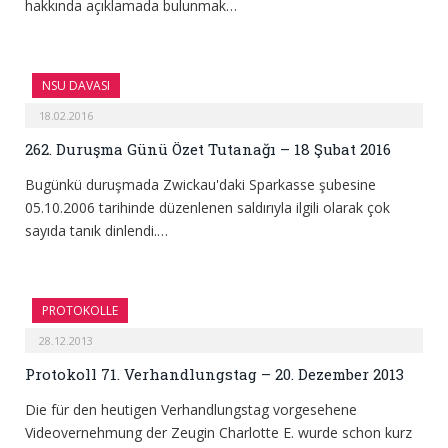
hakkında açıklamada bulunmak…
NSU DAVASI
18.02.2016
262. Duruşma Günü Özet Tutanağı – 18 Şubat 2016
Bugünkü duruşmada Zwickau'daki Sparkasse şubesine
05.10.2006 tarihinde düzenlenen saldırıyla ilgili olarak çok
sayıda tanık dinlendi.…
PROTOKOLLE
28.12.2013
Protokoll 71. Verhandlungstag – 20. Dezember 2013
Die für den heutigen Verhandlungstag vorgesehene
Videovernehmung der Zeugin Charlotte E. wurde schon kurz