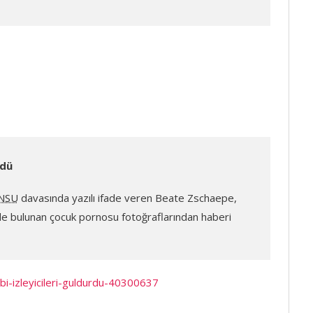
rdü
NSU
davasında yazılı ifade veren Beate Zschaepe,
e bulunan çocuk pornosu fotoğraflarından haberi
abi-izleyicileri-guldurdu-40300637