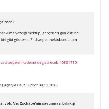
ştirecek
mahkûma yazdığı mektup, gerçekleri gün yüzüne
dan biri gibi gösteren Zschaepe, mektubunda tam
-zschaepenin-kaderini-degistirecek-40301715
ış Açısıyla Dava Süreci“ 08.12.2016
isi yok. Ve: Zschäpe’nin savunması bilirkişi