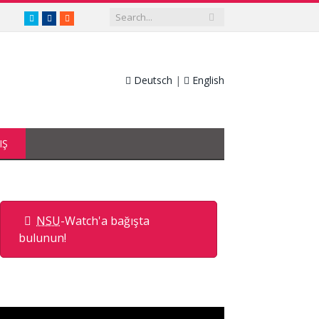
twitter.com/nsuwatch
facebook.com/nsuwatch
RSS
Deutsch
|
English
IŞ
NSU
-Watch'a bağışta
bulunun!