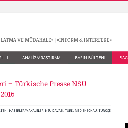
NLATMA VE MÜDAHALE«
|
»INFORM & INTERFERE«
SI
ANALİZ/ARAŞTIRMA
BASIN BÜLTENI
BAĞ
ri – Türkische Presse NSU
.2016
LTENI
,
HABERLER/MAKALELER
,
NSU DAVASI
,
TÜRK. MEDIENSCHAU
,
TÜRKÇE