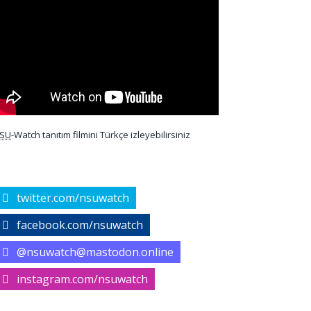
SU
-Watch tanıtım filmini Türkçe izleyebilirsiniz
twitter.com/nsuwatch
facebook.com/nsuwatch
@nsuwatch@mastodon.online
instagram.com/nsuwatch