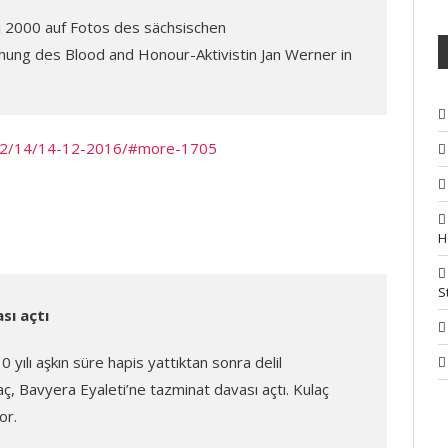
ni 2000 auf Fotos des sächsischen
ung des Blood and Honour-Aktivistin Jan Werner in
/12/14/14-12-2016/#more-1705
H
S
sı açtı
yılı aşkın süre hapis yattıktan sonra delil
aç, Bavyera Eyaleti’ne tazminat davası açtı. Kulaç
or.