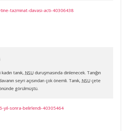
letine-tazminat-davasi-acti-40306438
i
i kadın tanık,
NSU
duruşmasında dinlenecek. Tanığın
, davanın seyri açısından çok önemli. Tanık,
NSU
çete
n önünde görülmüştü.
16-yil-sonra-belirlendi-40305464