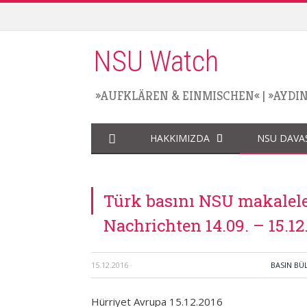
NSU Watch
»AUFKLÄREN & EINMISCHEN«
|
»AYDI
HAKKIMIZDA
NSU DAVA
Türk basını NSU makalele
Nachrichten 14.09. – 15.12
15.12.2016
·
BASIN BÜ
Hürriyet Avrupa 15.12.2016