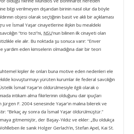
şıyor olduğu fikrine Mundlos ve Böhnhardt nereden
ine bilgi verilmeyen dışarıdan birinin nasıl olur da böyle
ırının objesi olarak seçtiğinin basit ve akli bir açıklaması
 ve İsmail Yaşar cinayetlerine ilişkin bu mealdeki
vcılığın “trio tezi”ni,
NSU
’nun bilinen ilk cinayeti olan
itizlikle ele alır. Bu noktada şu sonuca varır: “Enver
nde yardım eden kimselerin olmadığına dair bir teori
muhtemel kişiler ile onları buna motive eden nedenleri ele
şekilde kovuşturmayı yürüten kurumlar ile federal savcılığın
stelik İsmail Yaşar’ın öldürülmesiyle ilgili olarak o
ada intikam alma fikirlerinin olduğunu dair ipuçları
n Jürgen F. 2004 senesinde Yaşar’ın malına bilerek ve
r: “Birkaç ay sonra da İsmail Yaşar öldürülmüştür.”
maya gitmemiştir, der Başay-Yıldız ve ekler: „Bu oldukça
f Wohlleben ile sanık Holger Gerlach’in, Stefan Apel, Kai St.