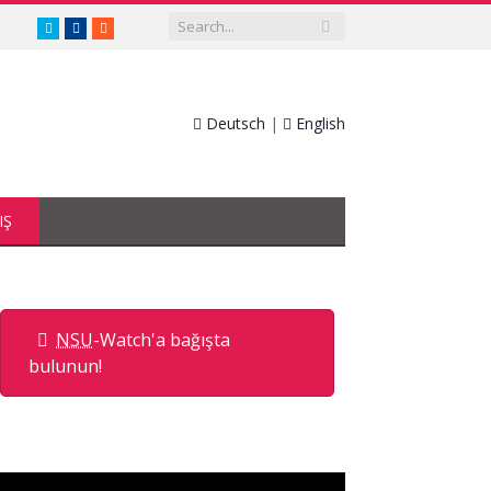
twitter.com/nsuwatch
facebook.com/nsuwatch
RSS
Deutsch
|
English
IŞ
NSU
-Watch'a bağışta
bulunun!