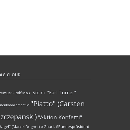
AG CLOUD
"Steini"
"Earl Turner"
Primus" (Ralf Ma.)
"Piatto" (Carsten
Eisenbahnromantik"
Szczepanski)
"Aktion Konfetti"
Hagel" (Marcel Degner)
#Gauck #Bundespräsident