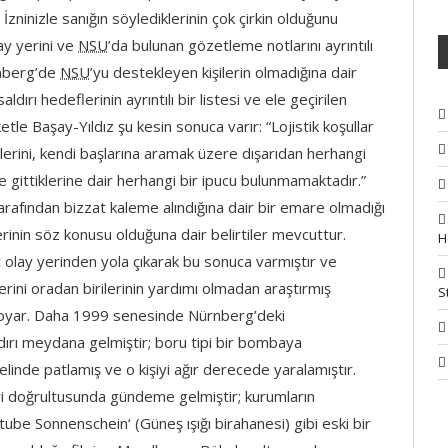
ninizle sanığın söylediklerinin çok çirkin olduğunu
ay yerini ve
NSU
’da bulunan gözetleme notlarını ayrıntılı
rnberg’de
NSU
’yu destekleyen kişilerin olmadığına dair
ldırı hedeflerinin ayrıntılı bir listesi ve ele geçirilen
le Başay-Yıldız şu kesin sonuca varır: “Lojistik koşullar
lerini, kendi başlarına aramak üzere dışarıdan herhangi
e gittiklerine dair herhangi bir ipucu bulunmamaktadır.”
afından bizzat kaleme alındığına dair bir emare olmadığı
erinin söz konusu olduğuna dair belirtiler mevcuttur.
H
ç olay yerinden yola çıkarak bu sonuca varmıştır ve
rini oradan birilerinin yardımı olmadan araştırmış
S
koyar. Daha 1999 senesinde Nürnberg’deki
ldırı meydana gelmiştir; boru tipi bir bombaya
 elinde patlamış ve o kişiyi ağır derecede yaralamıştır.
leri doğrultusunda gündeme gelmiştir; kurumların
ube Sonnenschein‘ (Güneş ışığı birahanesi) gibi eski bir