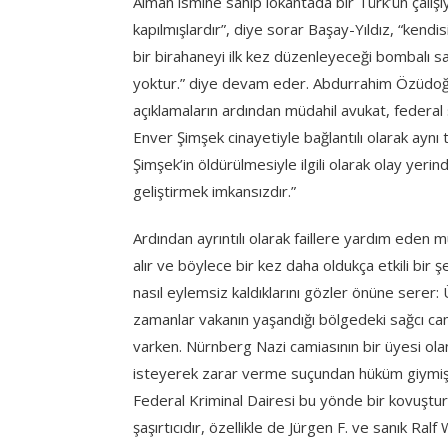
Alman ismine sahip lokantada bir Türk’ün çalı
kapılmışlardır”, diye sorar Başay-Yıldız, “kendis
bir birahaneyi ilk kez düzenleyeceği bombalı sald
yoktur.” diye devam eder. Abdurrahim Özüdoğru
açıklamaların ardından müdahil avukat, federal sa
Enver Şimşek cinayetiyle bağlantılı olarak aynı t
Şimşek’in öldürülmesiyle ilgili olarak olay yeri
geliştirmek imkansızdır.”
Ardından ayrıntılı olarak faillere yardım eden 
alır ve böylece bir kez daha oldukça etkili bir 
nasıl eylemsiz kaldıklarını gözler önüne serer: Ü
zamanlar vakanın yaşandığı bölgedeki sağcı cami
varken. Nürnberg Nazi camiasının bir üyesi ola
isteyerek zarar verme suçundan hüküm giymişti
Federal Kriminal Dairesi bu yönde bir kovuştur
şaşırtıcıdır, özellikle de Jürgen F. ve sanık Ral