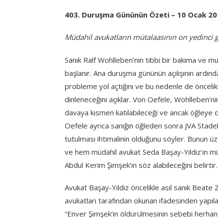
403. Duruşma Gününün Özeti – 10 Ocak 20
Müdahil avukatların mütalaasının on yedinci 
Sanık Ralf Wohlleben’nin tıbbi bir bakıma ve
başlanır. Ana duruşma gününün açılışının ardında
probleme yol açtığını ve bu nedenle de önceli
dinleneceğini açıklar. Von Oefele, Wohlleben’nin 
davaya kısmen katılabileceği ve ancak öğleye 
Oefele ayrıca sanığın öğleden sonra JVA Stad
tutulması ihtimalinin olduğunu söyler. Bunun 
ve hem müdahil avukat Seda Başay-Yıldız’ın müt
Abdul Kerim Şimşek’in söz alabileceğini belirtir.
Avukat Başay-Yıldız öncelikle asıl sanık Beate Z
avukatları tarafından okunan ifadesinden yapılan
“Enver Şimşek’in öldürülmesinin sebebi herhan