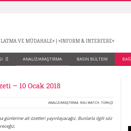
NLATMA VE MÜDAHALE«
|
»INFORM & INTERFERE«
SI
ANALİZ/ARAŞTIRMA
BASIN BÜLTENI
BAĞ
ti – 10 Ocak 2018
ANALİZ/ARAŞTIRMA
,
NSU-WATCH
,
TÜRKÇE
ünlerine ait özetleri yayınlayacağız. Bunlarla ilgili söz
receğiz.