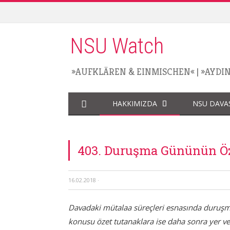
NSU Watch
»AUFKLÄREN & EINMISCHEN«
|
»AYDI
HAKKIMIZDA
NSU DAVA
403. Duruşma Gününün Öze
16.02.2018
·
Davadaki mütalaa süreçleri esnasında duruşma g
konusu özet tutanaklara ise daha sonra yer ve