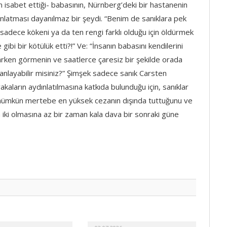
n isabet ettiği- babasının, Nürnberg’deki bir hastanenin
anlatması dayanılmaz bir şeydi. “Benim de sanıklara pek
adece kökeni ya da ten rengi farklı olduğu için öldürmek
gibi bir kötülük etti?!” Ve: “İnsanın babasını kendilerini
tarken görmenin ve saatlerce çaresiz bir şekilde orada
anlayabilir misiniz?” Şimşek sadece sanık Carsten
akaların aydınlatılmasına katkıda bulunduğu için, sanıklar
en mümkün mertebe en yüksek cezanın dışında tuttuğunu ve
on iki olmasına az bir zaman kala dava bir sonraki güne