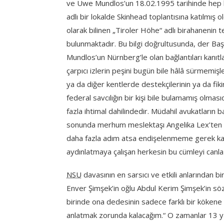
ve Uwe Mundlos’un 18.02.1995 tarihinde hep b
adlı bir lokalde Skinhead toplantısına katılmış o
olarak bilinen „Tiroler Höhe“ adlı birahanenin
bulunmaktadır. Bu bilgi doğrultusunda, der Baş
Mundlos’un Nürnberg’le olan bağlantıları kanıt
çarpıcı izlerin peşini bugün bile hâlâ sürmemişl
ya da diğer kentlerde destekçilerinin ya da fiki
federal savcılığın bir kişi bile bulamamış olması
fazla ihtimal dahilindedir. Müdahil avukatların b
sonunda merhum meslektaşı Angelika Lex’ten bi
daha fazla adım atsa endişelenmeme gerek kal
aydınlatmaya çalışan herkesin bu cümleyi canla
NSU
davasının en sarsıcı ve etkili anlarından 
Enver Şimşek’in oğlu Abdul Kerim Şimşek’in söz
birinde ona dedesinin sadece farklı bir kökene 
anlatmak zorunda kalacağım.“ O zamanlar 13 yaş