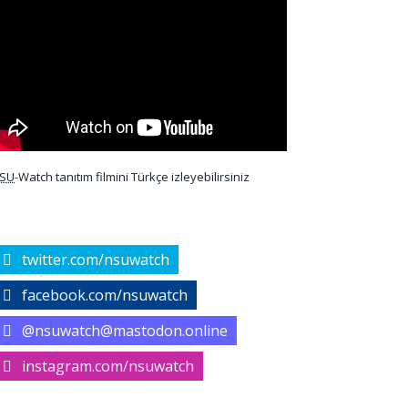
SU
-Watch tanıtım filmini Türkçe izleyebilirsiniz
twitter.com/nsuwatch
facebook.com/nsuwatch
@nsuwatch@mastodon.online
instagram.com/nsuwatch