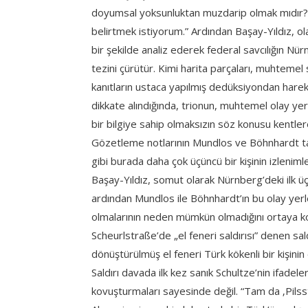
doyumsal yoksunluktan muzdarip olmak mıdır? İz
belirtmek istiyorum.” Ardından Başay-Yıldız, ol
bir şekilde analiz ederek federal savcılığın Nü
tezini çürütür. Kimi harita parçaları, muhtemel sa
kanıtların ustaca yapılmış dedüksiyondan hareket
dikkate alındığında, trionun, muhtemel olay yer
bir bilgiye sahip olmaksızın söz konusu kentler
Gözetleme notlarının Mundlos ve Böhnhardt tar
gibi burada daha çok üçüncü bir kişinin izleniml
Başay-Yıldız, somut olarak Nürnberg’deki ilk ü
ardından Mundlos ile Böhnhardt’ın bu olay yerle
olmalarının neden mümkün olmadığını ortaya 
Scheurlstraße’de „el feneri saldırısı” denen sa
dönüştürülmüş el feneri Türk kökenli bir kişinin
Saldırı davada ilk kez sanık Schultze’nin ifade
kovuşturmaları sayesinde değil. “Tam da ‚Pilsst