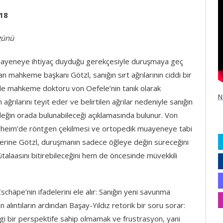
18
günü
 muayeneye ihtiyaç duyduğu gerekçesiyle duruşmaya geç
n mahkeme başkanı Götzl, sanığın sırt ağrılarının ciddi bir
kle mahkeme doktoru von Oefele’nin tanık olarak
N
ağrılarını teyit eder ve belirtilen ağrılar nedeniyle sanığın
değin orada bulunabileceği açıklamasında bulunur. Von
elheim’de röntgen çekilmesi ve ortopedik muayeneye tabi
üzerine Götzl, duruşmanın sadece öğleye değin süreceğini
alaasını bitirebileceğini hem de öncesinde müvekkili
schäpe’nin ifadelerini ele alır: Sanığın yeni savunma
 alıntıların ardından Başay-Yıldız retorik bir soru sorar:
gi bir perspektife sahip olmamak ve frustrasyon, yani