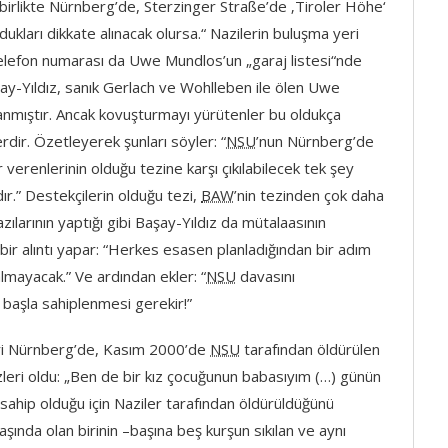
irlikte Nürnberg’de, Sterzinger Straße’de ‚Tiroler Höhe‘
ldukları dikkate alınacak olursa.“ Nazilerin buluşma yeri
 telefon numarası da Uwe Mundlos’un „garaj listesi“nde
ay-Yıldız, sanık Gerlach ve Wohlleben ile ölen Uwe
lanmıştır. Ancak kovuşturmayı yürütenler bu oldukça
erdir. Özetleyerek şunları söyler: “
NSU
’nun Nürnberg’de
r verenlerinin olduğu tezine karşı çıkılabilecek tek şey
dır.” Destekçilerin olduğu tezi,
BAW
’nin tezinden çok daha
azılarının yaptığı gibi Başay-Yıldız da mütalaasının
r alıntı yapar: “Herkes esasen planladığından bir adım
mayacak.” Ve ardından ekler: “
NSU
davasını
 başla sahiplenmesi gerekir!”
biri Nürnberg’de, Kasım 2000’de
NSU
tarafından öldürülen
leri oldu: „Ben de bir kız çocuğunun babasıyım (…) günün
sahip olduğu için Naziler tarafından öldürüldüğünü
ında olan birinin –başına beş kurşun sıkılan ve aynı