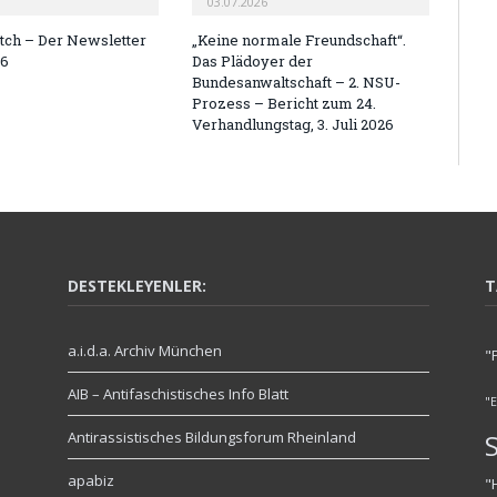
03.07.2026
ch – Der Newsletter
„Keine normale Freundschaft“.
26
Das Plädoyer der
Bundesanwaltschaft – 2. NSU-
Prozess – Bericht zum 24.
Verhandlungstag, 3. Juli 2026
DESTEKLEYENLER:
T
a.i.d.a. Archiv München
"
AIB – Antifaschistisches Info Blatt
"
Antirassistisches Bildungsforum Rheinland
apabiz
"