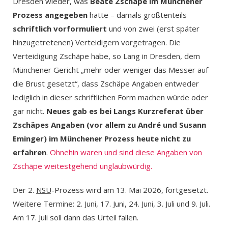
Dresden wieder, was
Beate Zschäpe im Münchener
Prozess angegeben
hatte – damals größtenteils
schriftlich vorformuliert
und von zwei (erst später
hinzugetretenen) Verteidigern vorgetragen. Die
Verteidigung Zschäpe habe, so Lang in Dresden, dem
Münchener Gericht „mehr oder weniger das Messer auf
die Brust gesetzt“, dass Zschäpe Angaben entweder
lediglich in dieser schriftlichen Form machen würde oder
gar nicht.
Neues gab es bei Langs Kurzreferat über
Zschäpes Angaben (vor allem zu André und Susann
Eminger) im Münchener Prozess heute nicht zu
erfahren
.
Ohnehin waren und sind diese Angaben von
Zschäpe weitestgehend unglaubwürdig.
Der 2.
NSU
-Prozess wird am 13. Mai 2026, fortgesetzt.
Weitere Termine: 2. Juni, 17. Juni, 24. Juni, 3. Juli und 9. Juli.
Am 17. Juli soll dann das Urteil fallen.