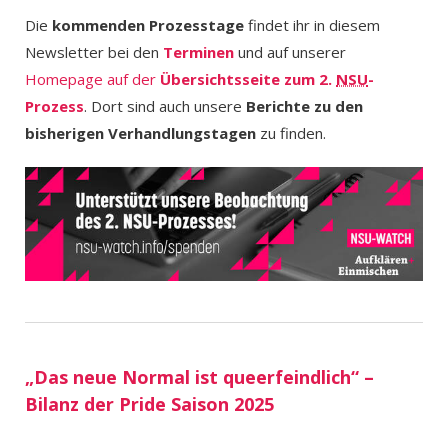
Die
kommenden Prozesstage
findet ihr in diesem
Newsletter bei den
Terminen
und auf unserer
Homepage auf der
Übersichtsseite zum 2.
NSU
-
Prozess
. Dort sind auch unsere
Berichte zu den
bisherigen Verhandlungstagen
zu finden.
„Das neue Normal ist queerfeindlich“ –
Bilanz der Pride Saison 2025