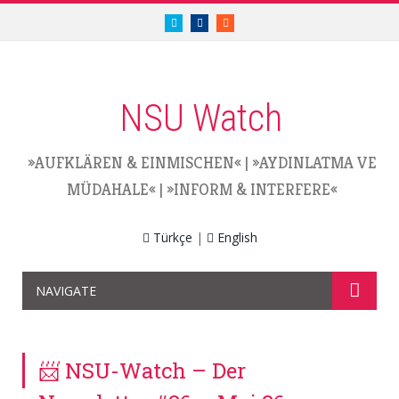
twitter.com/nsuwatch
facebook.com/nsuwatch
RSS
NSU Watch
»AUFKLÄREN & EINMISCHEN«
|
»AYDINLATMA VE
MÜDAHALE«
|
»INFORM & INTERFERE«
Türkçe
|
English
NAVIGATE
📨 NSU-Watch – Der