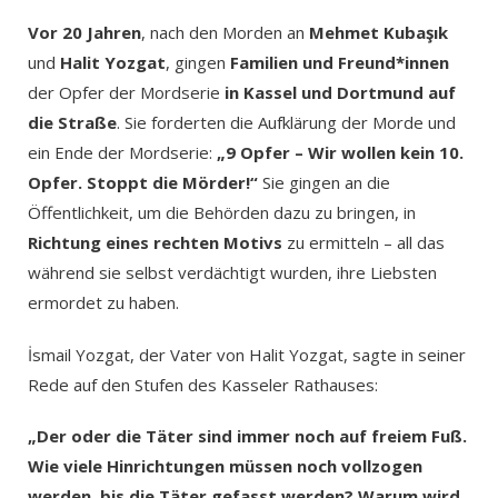
Vor 20 Jahren
, nach den Morden an
Mehmet Kubaşık
und
Halit Yozgat
, gingen
Familien und Freund*innen
der Opfer der Mordserie
in Kassel und Dortmund auf
die Straße
. Sie forderten die Aufklärung der Morde und
ein Ende der Mordserie:
„9 Opfer – Wir wollen kein 10.
Opfer. Stoppt die Mörder!“
Sie gingen an die
Öffentlichkeit, um die Behörden dazu zu bringen, in
Richtung eines rechten Motivs
zu ermitteln – all das
während sie selbst verdächtigt wurden, ihre Liebsten
ermordet zu haben.
İsmail Yozgat, der Vater von Halit Yozgat, sagte in seiner
Rede auf den Stufen des Kasseler Rathauses:
„Der oder die Täter sind immer noch auf freiem Fuß.
Wie viele Hinrichtungen müssen noch vollzogen
werden, bis die Täter gefasst werden? Warum wird