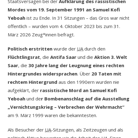
Staatsversagen bei der
Aufklärung des rassistischen
Mordes vom 19. September 1991 an Samuel Kofi
Yeboah
ist zu Ende. In 31 Sitzungen – das Gros war nicht
öffentlich – wurden vom 4. Oktober 2023 bis zum 31.
März 2026 Zeug*innen befragt.
Politisch erstritten
wurde der
UA
durch den
Flüchtlingsrat
, die
Antifa Saar
und die
Aktion 3. Welt
Saar
, die
30 Jahre lang der Leugnung eines rechten
Hintergrundes widersprachen
. Über
20 Taten mit
rechtem Hintergrund
aus den 1990ern wurden nie
aufgeklärt, der
rassistische Mord an Samuel Kofi
Yeboah
und de
r Bombenanschlag auf die Ausstellung
„Vernichtungskrieg – Verbrechen der Wehrmacht“
am 9. März 1999 waren die bekanntesten.
Als Besucher der
UA
-Sitzungen, als Zeitzeugen und als
politisch Aktive bewerten wir die Arbeit des
UA
. Einen