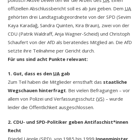
offiziellen Abschlussbericht soll es ab Juni geben. Dem
UA
gehörten drei Landtagsabgeordnete von der SPD (Sevim
Kaya Karadağ, Sandra Quinten, Kira Braun), zwei von der
CDU (Patrik Waldraff, Anja Wagner-Scheid) und Christoph
Schaufert von der AfD als beratendes Mitglied an. Die AfD
setzte ihre Teilnahme per Gericht durch.
Für uns sind acht Punkte relevant:
1. Gut, dass es den
UA
gab
Zum Teil haben die Mitglieder ernsthaft das
staatliche
Wegschauen hinterfragt
. Bei vielen Befragungen – vor
allem von Polizei und Verfassungsschutz (
VS
) – wurde
leider die Öffentlichkeit ausgeschlossen.
2. CDU- und SPD-Politiker geben Antifaschist*innen
Recht
Friedel Läpple (SPD), von 1985 bis 1999
Innenminister
,