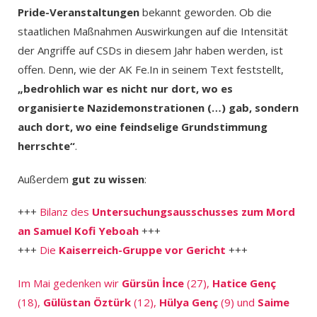
Pride-Veranstaltungen
bekannt geworden. Ob die
staatlichen Maßnahmen Auswirkungen auf die Intensität
der Angriffe auf CSDs in diesem Jahr haben werden, ist
offen. Denn, wie der AK Fe.In in seinem Text feststellt,
„bedrohlich war es nicht nur dort, wo es
organisierte Nazidemonstrationen (…) gab, sondern
auch dort, wo eine feindselige Grundstimmung
herrschte“
.
Außerdem
gut zu wissen
:
+++
Bilanz des
Untersuchungsausschusses zum Mord
an Samuel Kofi Yeboah
+++
+++
Die
Kaiserreich-Gruppe vor Gericht
+++
Im Mai gedenken wir
Gürsün İnce
(27),
Hatice Genç
(18),
Gülüstan Öztürk
(12),
Hülya Genç
(9) und
Saime