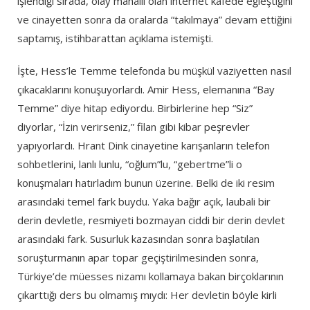
işlendiği sırada, olay mahalli olan internet kafede eğleştiğini
ve cinayetten sonra da oralarda “takılmaya” devam ettiğini
saptamış, istihbarattan açıklama istemişti.
İşte, Hess’le Temme telefonda bu müşkül vaziyetten nasıl
çıkacaklarını konuşuyorlardı. Amir Hess, elemanına “Bay
Temme” diye hitap ediyordu. Birbirlerine hep “Siz”
diyorlar, “İzin verirseniz,” filan gibi kibar peşrevler
yapıyorlardı. Hrant Dink cinayetine karışanların telefon
sohbetlerini, lanlı lunlu, “oğlum”lu, “gebertme”li o
konuşmaları hatırladım bunun üzerine. Belki de iki resim
arasındaki temel fark buydu. Yaka bağır açık, laubali bir
derin devletle, resmiyeti bozmayan ciddi bir derin devlet
arasındaki fark. Susurluk kazasından sonra başlatılan
soruşturmanın apar topar geçiştirilmesinden sonra,
Türkiye’de müesses nizamı kollamaya bakan birçoklarının
çıkarttığı ders bu olmamış mıydı: Her devletin böyle kirli