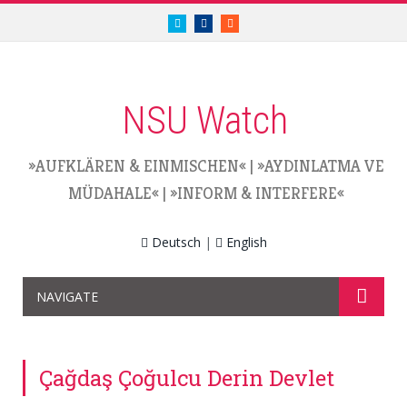
twitter.com/nsuwatch
facebook.com/nsuwatch
RSS
NSU Watch
»AUFKLÄREN & EINMISCHEN«
|
»AYDINLATMA VE
MÜDAHALE«
|
»INFORM & INTERFERE«
Deutsch
|
English
NAVIGATE
Çağdaş Çoğulcu Derin Devlet