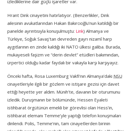
izlediklerine dair güçlü işaretler var.
Hrant Dink cinayetini hatırlatıyor. (Benzerlikler, Dink
ailesinin avukatlarından Hakan Bakırcıoğlu’nun katıldığı bir
panelde ayrıntısıyla konuşulmuştu:
Link
) Almanya ve
Türkiye, Soğuk Savaş’tan devreden gayrı nizamî harp
aygıtlarının en zinde kaldığı iki NATO ülkesi galiba. Burada,
mukayeseli faşizm ve “derin devlet” etüdleri bakımından,
ürpertici olduğu kadar faydalı bir vakayla karşı karşıyayız.
Önceki hafta, Rosa Luxemburg Vakfı’nın Almanya’daki
NSU
cinayetleriyle ilgili bir gözlem ve istişare gezisi için davet
ettiği heyette yer aldım. Münih’te, davanın bir oturumunu
izledik. Duruşmanın bir bölümünde, Hessen Eyaleti
istihbarat örgütünün emekli bir görevlisi olan Hess’in,
istihbarat elemanı Temme’yle yaptığı telefon konuşmaları
dinlendi. Polis, Temme’nin, tam cinayetlerden birinin