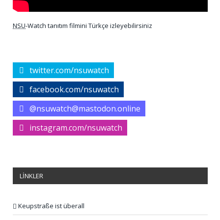
NSU
-Watch tanıtım filmini Türkçe izleyebilirsiniz
twitter.com/nsuwatch
facebook.com/nsuwatch
@nsuwatch@mastodon.online
instagram.com/nsuwatch
LİNKLER
Keupstraße ist überall