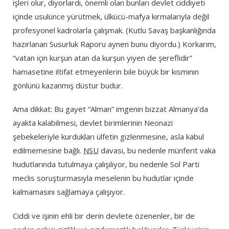
işleri olur, diyorlardı, önemli olan bunları devlet ciddiyeti
içinde usulünce yürütmek, ülkücü-mafya kırmalarıyla değil
profesyonel kadrolarla çalışmak. (Kutlu Savaş başkanlığında
hazırlanan Susurluk Raporu aynen bunu diyordu.) Korkarım,
“vatan için kurşun atan da kurşun yiyen de şereflidir”
hamasetine iltifat etmeyenlerin bile büyük bir kısmının
gönlünü kazanmış düstur budur.
Ama dikkat: Bu gayet “Alman” imgenin bizzat Almanya’da
ayakta kalabilmesi, devlet birimlerinin Neonazi
şebekeleriyle kurdukları ülfetin gizlenmesine, asla kabul
edilmemesine bağlı.
NSU
davası, bu nedenle münferit vaka
hudutlarında tutulmaya çalışılıyor, bu nedenle Sol Parti
meclis soruşturmasıyla meselenin bu hudutlar içinde
kalmamasını sağlamaya çalışıyor.
Ciddi ve işinin ehli bir derin devlete özenenler, bir de