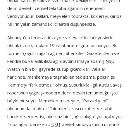
ondan sahici gizlilik ve sızdırmazlık bekliyorlar. Türkiye’nin
derin devleti, cennetteki tûba ağacının cehennem
versiyonudur: Dalları, meyveleri toprakta, kökleri yukarıda.
MİT’in yakın zamandaki icraatını düşünsenize.
Almanya’da federal düzeyde ve eyaletler bünyesinde
olmak üzere, toplam 19 istihbarat örgütü bulunuyor. Bu
formel “çoğulculuğa” rağmen, âhenkliler. Gazetecilerin ve
kendini bu karanlık ilişki ağını aydınlatmaya adamış
NSU
Watch’ın bin bir gayretle süzüp çıkardıkları vakalar
haricinde, mahkemeye taşınabilen tek sızma, polisin şu
Temme’yi “fark etmesi” olmuş. Susurluk’la ilgili Kutlu Savaş
raporunun çağdaş-modern derin devletten umduğu işte
böyle bir şeydi. Memleketimizdeyse, “Paralel yapı”
olmadan da, muhtelif “birimler” arası rekabet ve tabii
hareket serbestisi, uğursuz bir “çoğulculuğa” yol açabiliyor.
Tûba ağacı bereketi…
NSU
-devlet simbiyozunun üzerine