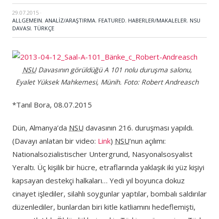
29.07.2015
·
ALLGEMEIN
,
ANALİZ/ARAŞTIRMA
,
FEATURED
,
HABERLER/MAKALELER
,
NSU
DAVASI
,
TÜRKÇE
NSU
Davasının görüldüğü A 101 nolu duruşma salonu,
Eyalet Yüksek Mahkemesi, Münih. Foto: Robert Andreasch
*Tanıl Bora, 08.07.2015
Dün, Almanya’da
NSU
davasının 216. duruşması yapıldı.
(Davayı anlatan bir video:
Link
)
NSU
’nun açılımı:
Nationalsozialistischer Untergrund, Nasyonalsosyalist
Yeraltı. Üç kişilik bir hücre, etraflarında yaklaşık iki yüz kişiyi
kapsayan destekçi halkaları… Yedi yıl boyunca dokuz
cinayet işlediler, silahlı soygunlar yaptılar, bombalı saldırılar
düzenlediler, bunlardan biri kitle katliamını hedeflemişti,