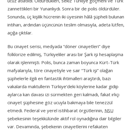
ucuz atlatıldı. Öldürdükleri, sekiz Türkiye göçmeni ve Türk
zannettikleri bir Yunanlıydı. Sonra bir de polis öldürdüler.
Sonunda, üç kişilik hücrenin iki üyesinin hâlâ şüpheli bulunan
intiharı, ardından üçüncünün teslim olmasıyla, adeta lütfen,
açığa çıktılar.
Bu cinayet serisi, medyada “döner cinayetleri” diye
folklorize edilmiş, Türkiyeliler arası bir Şark işi hesaplaşma
olarak işlenmişti. Polis, bunca zaman boyunca Kürt-Türk
mafyalarıyla, töre cinayetiyle ve sair “Türk işi” olağan
şüphelerle ilgili en fantastik ihtimalleri araştırdı, bazı
vakalarda maktullerin Türkiye’deki köylerine kadar gidip
aylarca kan davası izi sürmekten geri kalmadı, fakat ırkçı
cinayet şüphesine göz ucuyla bakmaya bile tenezzül
etmedi. Federal ve yerel istihbarat örgütlerinin,
NSU
şebekesinin teşekkülünde aktif rol oynadığına dair bilgiler
var. Devamında, şebekenin cinayetlerini refakaten