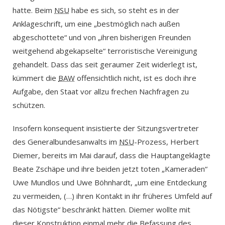
hatte. Beim
NSU
habe es sich, so steht es in der
Anklageschrift, um eine „bestmöglich nach außen
abgeschottete“ und von „ihren bisherigen Freunden
weitgehend abgekapselte“ terroristische Vereinigung
gehandelt. Dass das seit geraumer Zeit widerlegt ist,
kümmert die
BAW
offensichtlich nicht, ist es doch ihre
Aufgabe, den Staat vor allzu frechen Nachfragen zu
schützen.
Insofern konsequent insistierte der Sitzungsvertreter
des Generalbundesanwalts im
NSU
-Prozess, Herbert
Diemer, bereits im Mai darauf, dass die Hauptangeklagte
Beate Zschäpe und ihre beiden jetzt toten „Kameraden“
Uwe Mundlos und Uwe Böhnhardt, „um eine Entdeckung
zu vermeiden, (…) ihren Kontakt in ihr früheres Umfeld auf
das Nötigste“ beschränkt hätten. Diemer wollte mit
dieser Konstruktion einmal mehr die Befassung des