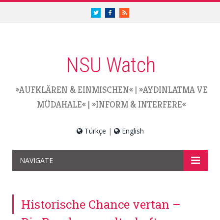
twitter.com/nsuwatch
facebook.com/nsuwatch
RSS
NSU Watch
»AUFKLÄREN & EINMISCHEN«
|
»AYDINLATMA VE
MÜDAHALE«
|
»INFORM & INTERFERE«
Türkçe
|
English
NAVIGATE
Historische Chance vertan –