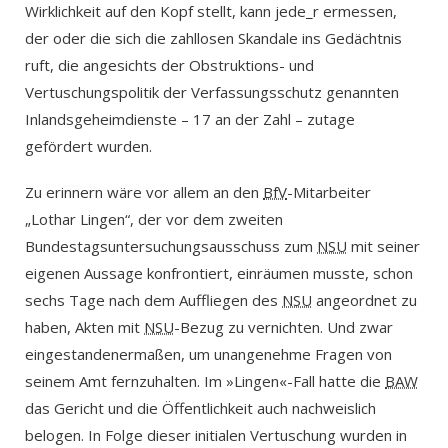
Wirklichkeit auf den Kopf stellt, kann jede_r ermessen,
der oder die sich die zahllosen Skandale ins Gedächtnis
ruft, die angesichts der Obstruktions- und
Vertuschungspolitik der Verfassungsschutz genannten
Inlandsgeheimdienste – 17 an der Zahl – zutage
gefördert wurden.
Zu erinnern wäre vor allem an den
BfV
-Mitarbeiter
„Lothar Lingen“, der vor dem zweiten
Bundestagsuntersuchungsausschuss zum
NSU
mit seiner
eigenen Aussage konfrontiert, einräumen musste, schon
sechs Tage nach dem Auffliegen des
NSU
angeordnet zu
haben, Akten mit
NSU
-Bezug zu vernichten. Und zwar
eingestandenermaßen, um unangenehme Fragen von
seinem Amt fernzuhalten. Im »Lingen«-Fall hatte die
BAW
das Gericht und die Öffentlichkeit auch nachweislich
belogen. In Folge dieser initialen Vertuschung wurden in