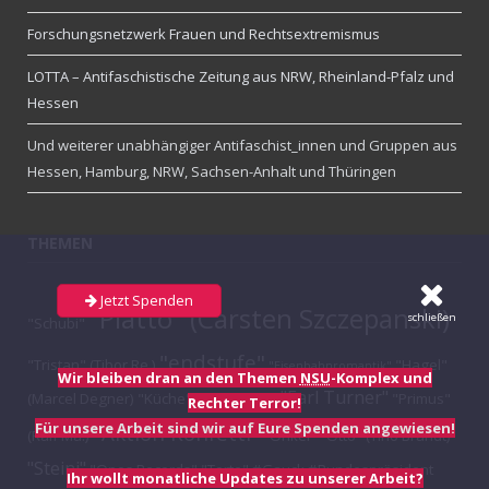
Forschungsnetzwerk Frauen und Rechtsextremismus
LOTTA – Antifaschistische Zeitung aus NRW, Rheinland-Pfalz und
Hessen
Und weiterer unabhängiger Antifaschist_innen und Gruppen aus
Hessen, Hamburg, NRW, Sachsen-Anhalt und Thüringen
THEMEN
Jetzt Spenden
"Piatto" (Carsten Szczepanski)
schließen
"Schubi"
"endstufe"
"Tristan" (Tibor Re.)
"Hagel"
"Eisenbahnromantik"
Wir bleiben dran an den Themen
NSU
-Komplex und
"Earl Turner"
(Marcel Degner)
"Küche" (Thomas Di.)
"Primus"
Rechter Terror!
Für unsere Arbeit sind wir auf Eure Spenden angewiesen!
"Aktion Konfetti"
(Ralf Ma.)
"Onkel"
"Otto" (Tino Brandt)
"Steini"
"Opos Records"
"Torte"
#Gauck #Bundespräsident
Ihr wollt monatliche Updates zu unserer Arbeit?