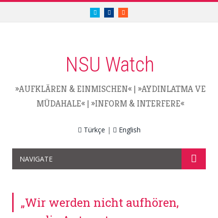
twitter.com/nsuwatch
facebook.com/nsuwatch
RSS
NSU Watch
»AUFKLÄREN & EINMISCHEN«
|
»AYDINLATMA VE
MÜDAHALE«
|
»INFORM & INTERFERE«
Türkçe
|
English
NAVIGATE
„Wir werden nicht aufhören,