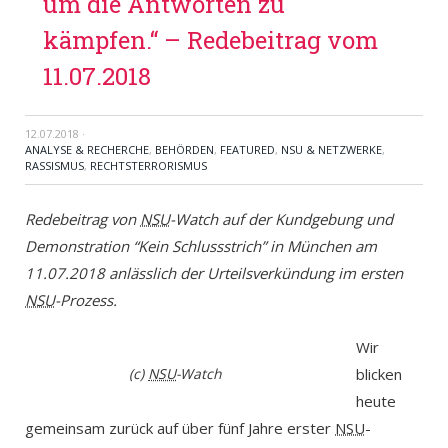
um die Antworten zu
kämpfen.“ – Redebeitrag vom
11.07.2018
12.07.2018
·
ANALYSE & RECHERCHE
,
BEHÖRDEN
,
FEATURED
,
NSU & NETZWERKE
,
RASSISMUS
,
RECHTSTERRORISMUS
Redebeitrag von
NSU
-Watch auf der Kundgebung und
Demonstration “Kein Schlussstrich” in München am
11.07.2018 anlässlich der Urteilsverkündung im ersten
NSU
-Prozess.
Wir
(c)
NSU
-Watch
blicken
heute
gemeinsam zurück auf über fünf Jahre erster
NSU
-