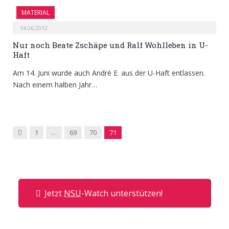
MATERIAL
14.06.2012
Nur noch Beate Zschäpe und Ralf Wohlleben in U-
Haft
Am 14. Juni wurde auch André E. aus der U-Haft entlassen.
Nach einem halben Jahr…
Previous
1
…
69
70
71
Jetzt
NSU
-Watch unterstützen!