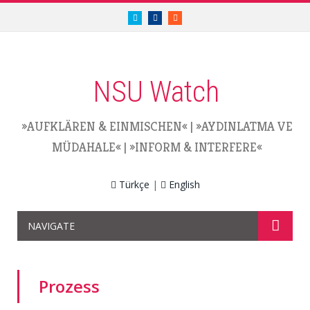
twitter.com/nsuwatch
facebook.com/nsuwatch
RSS
NSU Watch
»AUFKLÄREN & EINMISCHEN«
|
»AYDINLATMA VE
MÜDAHALE«
|
»INFORM & INTERFERE«
Türkçe
|
English
NAVIGATE
Prozess