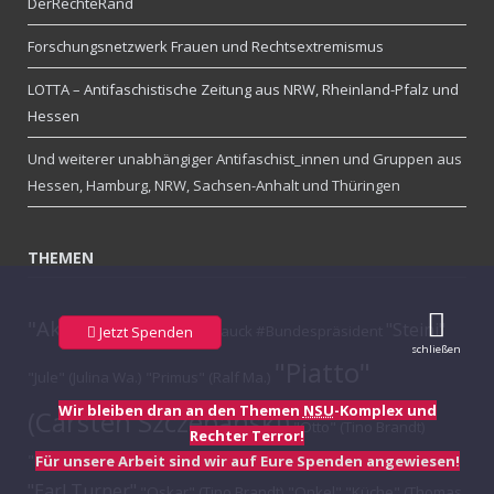
DerRechteRand
Forschungsnetzwerk Frauen und Rechtsextremismus
LOTTA – Antifaschistische Zeitung aus NRW, Rheinland-Pfalz und
Hessen
Und weiterer unabhängiger Antifaschist_innen und Gruppen aus
Hessen, Hamburg, NRW, Sachsen-Anhalt und Thüringen
THEMEN
"Aktion Konfetti"
"Steini"
#Gauck #Bundespräsident
Jetzt Spenden
schließen
"Piatto"
"Jule" (Julina Wa.)
"Primus" (Ralf Ma.)
Wir bleiben dran an den Themen
NSU
-Komplex und
(Carsten Szczepanski)
"Otto" (Tino Brandt)
Rechter Terror!
"Major Williams"
"Hagel" (Marcel Degner)
Für unsere Arbeit sind wir auf Eure Spenden angewiesen!
"Eisenbahnromantik"
"Earl Turner"
"Oskar" (Tino Brandt)
"Onkel"
"Küche" (Thomas