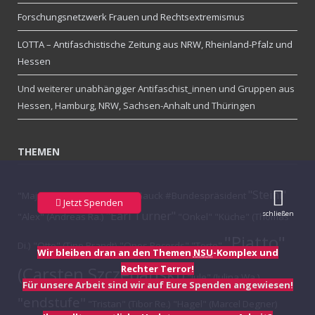
Forschungsnetzwerk Frauen und Rechtsextremismus
LOTTA – Antifaschistische Zeitung aus NRW, Rheinland-Pfalz und
Hessen
Und weiterer unabhängiger Antifaschist_innen und Gruppen aus
Hessen, Hamburg, NRW, Sachsen-Anhalt und Thüringen
THEMEN
"Steini"
"Major Williams"
"Schubi"
#Gauck #Bundespräsident
Jetzt Spenden
"Earl Turner"
schließen
"Alex" (Andreas Ra.)
"Onkel"
"Küche" (Thomas
"Piatto"
Di.)
"Otto" (Tino Brandt)
"Opos Records"
"Torte"
Wir bleiben dran an den Themen
NSU
-Komplex und
Rechter Terror!
(Carsten Szczepanski)
"Jule" (Julina Wa.)
Für unsere Arbeit sind wir auf Eure Spenden angewiesen!
"endstufe"
"Tristan" (Tibor Re.)
"Hagel" (Marcel Degner)