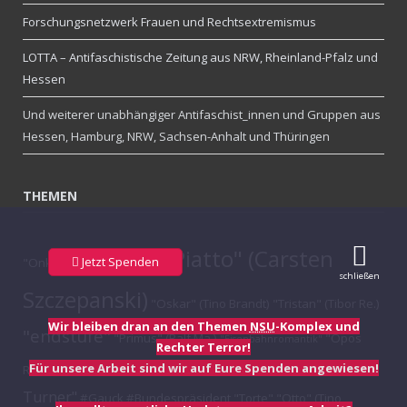
Forschungsnetzwerk Frauen und Rechtsextremismus
LOTTA – Antifaschistische Zeitung aus NRW, Rheinland-Pfalz und
Hessen
Und weiterer unabhängiger Antifaschist_innen und Gruppen aus
Hessen, Hamburg, NRW, Sachsen-Anhalt und Thüringen
THEMEN
"Piatto" (Carsten
Jetzt Spenden
"Onkel"
"Major Williams"
schließen
Szczepanski)
"Oskar" (Tino Brandt)
"Tristan" (Tibor Re.)
Wir bleiben dran an den Themen
NSU
-Komplex und
"endstufe"
"Primus" (Ralf Ma.)
"Opos
"Eisenbahnromantik"
Rechter Terror!
"Aktion Konfetti"
"Earl
Für unsere Arbeit sind wir auf Eure Spenden angewiesen!
Records"
"Alex" (Andreas Ra.)
Turner"
#Gauck #Bundespräsident
"Torte"
"Otto" (Tino