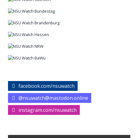
facebook.com/nsuwatch
@nsuwatch@mastodon.online
instagram.com/nsuwatch