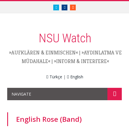
twitter.com/nsuwatch
facebook.com/nsuwatch
RSS
NSU Watch
»AUFKLÄREN & EINMISCHEN«
|
»AYDINLATMA VE
MÜDAHALE«
|
»INFORM & INTERFERE«
Türkçe
|
English
NAVIGATE
English Rose (Band)