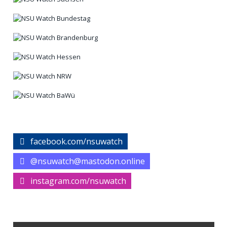
facebook.com/nsuwatch
@nsuwatch@mastodon.online
instagram.com/nsuwatch