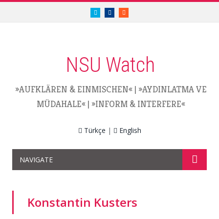
twitter.com/nsuwatch
facebook.com/nsuwatch
RSS
NSU Watch
»AUFKLÄREN & EINMISCHEN«
|
»AYDINLATMA VE
MÜDAHALE«
|
»INFORM & INTERFERE«
Türkçe
|
English
NAVIGATE
Konstantin Kusters