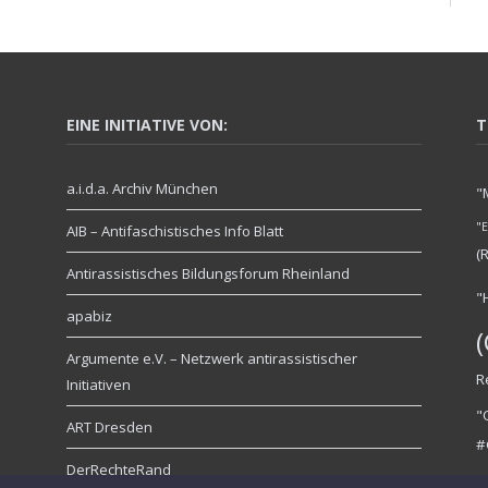
EINE INITIATIVE VON:
T
a.i.d.a. Archiv München
"
"
AIB – Antifaschistisches Info Blatt
(
Antirassistisches Bildungsforum Rheinland
"
apabiz
Argumente e.V. – Netzwerk antirassistischer
R
Initiativen
"
ART Dresden
#
DerRechteRand