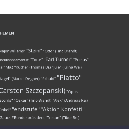
HEMEN
"Steini"
Major Williams"
"Otto" (Tino Brandt)
"Earl Turner"
"Torte"
"Primus"
Eisenbahnromantik"
Ralf Ma.)
"Küche" (Thomas Di.)
"Jule" (Julina Wa.)
"Piatto"
Hagel" (Marcel Degner)
"Schubi"
(Carsten Szczepanski)
"Opos
ecords"
"Oskar" (Tino Brandt)
"Alex" (Andreas Ra.)
"endstufe"
"Aktion Konfetti"
Onkel"
Gauck #Bundespräsident
"Tristan" (Tibor Re.)