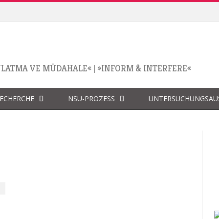
NLATMA VE MÜDAHALE«
|
»INFORM & INTERFERE«
RECHERCHE
NSU-PROZESS
UNTERSUCHUNGSAU