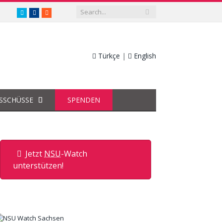
twitter.com/nsuwatch
facebook.com/nsuwatch
RSS
Türkçe
|
English
SSCHÜSSE
SPENDEN
Jetzt
NSU
-Watch
unterstützen!