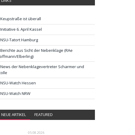
LINKS
Keupstraße ist überall
Initiative 6. April Kassel
NSU-Tatort Hamburg
Berichte aus Sicht der Nebenklage (RAe
offmann/Elberling)
News der Nebenklagevertreter Scharmer und
tolle
NSU-Watch Hessen
NSU-Watch NRW
NEUE ARTIKEL
FEATURED
05.08.2026