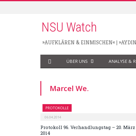
NSU Watch
»AUFKLÄREN & EINMISCHEN«
|
»AYDI
ÜBER UNS
ANALYSE & 
Marcel We.
PROTOKOLLE
06.04.2014
Protokoll 96. Verhandlungstag – 20. März
2014