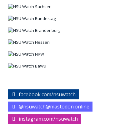
facebook.com/nsuwatch
@nsuwatch@mastodon.online
instagram.com/nsuwatch