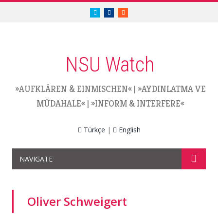
twitter.com/nsuwatch
facebook.com/nsuwatch
RSS
NSU Watch
»AUFKLÄREN & EINMISCHEN«
|
»AYDINLATMA VE
MÜDAHALE«
|
»INFORM & INTERFERE«
Türkçe
|
English
NAVIGATE
Oliver Schweigert