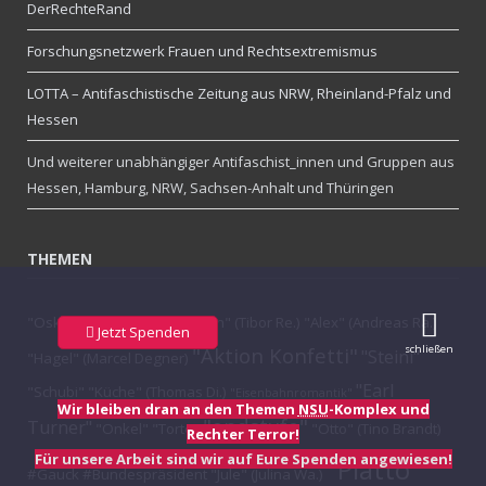
DerRechteRand
Forschungsnetzwerk Frauen und Rechtsextremismus
LOTTA – Antifaschistische Zeitung aus NRW, Rheinland-Pfalz und
Hessen
Und weiterer unabhängiger Antifaschist_innen und Gruppen aus
Hessen, Hamburg, NRW, Sachsen-Anhalt und Thüringen
THEMEN
"Oskar" (Tino Brandt)
"Tristan" (Tibor Re.)
"Alex" (Andreas Ra.)
Jetzt Spenden
schließen
"Aktion Konfetti"
"Steini"
"Hagel" (Marcel Degner)
"Earl
"Schubi"
"Küche" (Thomas Di.)
"Eisenbahnromantik"
Wir bleiben dran an den Themen
NSU
-Komplex und
"endstufe"
Turner"
"Onkel"
"Torte"
"Otto" (Tino Brandt)
Rechter Terror!
Für unsere Arbeit sind wir auf Eure Spenden angewiesen!
"Piatto"
#Gauck #Bundespräsident
"Jule" (Julina Wa.)