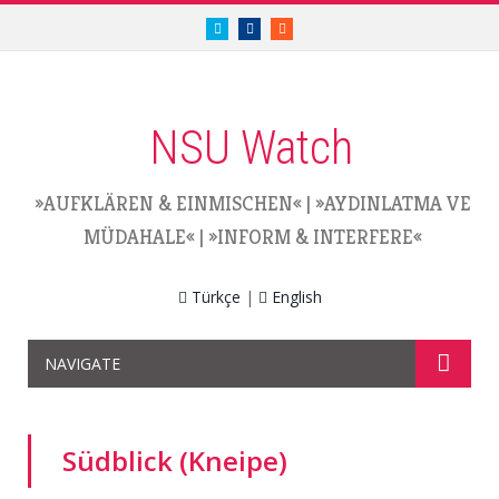
twitter.com/nsuwatch
facebook.com/nsuwatch
RSS
NSU Watch
»AUFKLÄREN & EINMISCHEN«
|
»AYDINLATMA VE
MÜDAHALE«
|
»INFORM & INTERFERE«
Türkçe
|
English
NAVIGATE
Südblick (Kneipe)