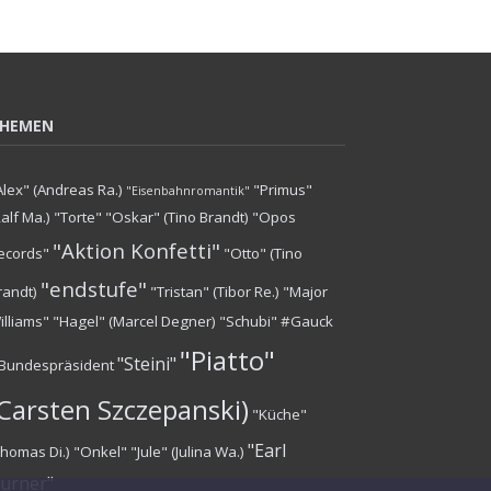
HEMEN
Alex" (Andreas Ra.)
"Primus"
"Eisenbahnromantik"
Ralf Ma.)
"Torte"
"Oskar" (Tino Brandt)
"Opos
"Aktion Konfetti"
ecords"
"Otto" (Tino
"endstufe"
randt)
"Tristan" (Tibor Re.)
"Major
illiams"
"Hagel" (Marcel Degner)
"Schubi"
#Gauck
"Piatto"
"Steini"
Bundespräsident
(Carsten Szczepanski)
"Küche"
"Earl
Thomas Di.)
"Onkel"
"Jule" (Julina Wa.)
urner"