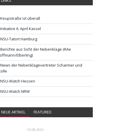
LINKS
Keupstraße ist überall
Initiative 6. April Kassel
NSU-Tatort Hamburg
Berichte aus Sicht der Nebenklage (RAe
offmann/Elberling)
News der Nebenklagevertreter Scharmer und
tolle
NSU-Watch Hessen
NSU-Watch NRW
NEUE ARTIKEL
FEATURED
05.08.2026