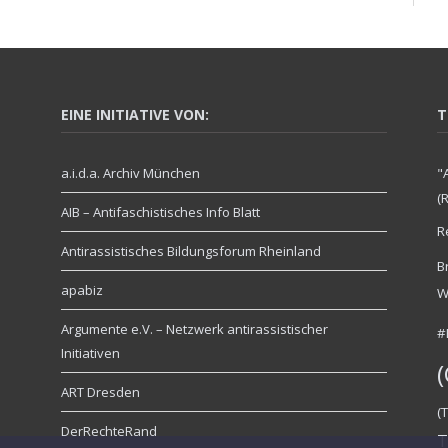
EINE INITIATIVE VON:
T
a.i.d.a. Archiv München
"
(
AIB – Antifaschistisches Info Blatt
R
Antirassistisches Bildungsforum Rheinland
B
apabiz
W
Argumente e.V. – Netzwerk antirassistischer
#
Initiativen
ART Dresden
(
DerRechteRand
T