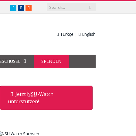
twitter.com/nsuwatch
facebook.com/nsuwatch
RSS
Türkçe
|
English
SSCHÜSSE
SPENDEN
Jetzt
NSU
-Watch
unterstützen!