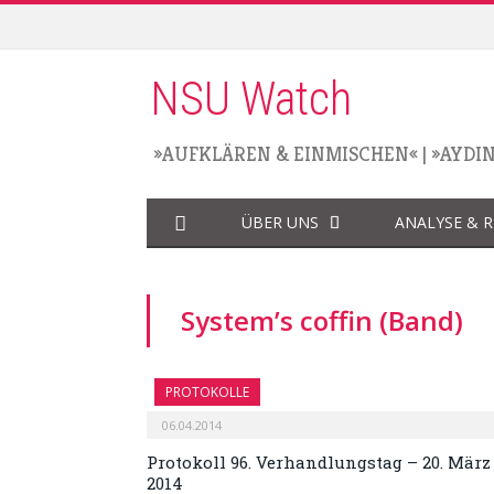
NSU Watch
»AUFKLÄREN & EINMISCHEN«
|
»AYDI
ÜBER UNS
ANALYSE & 
System’s coffin (Band)
PROTOKOLLE
06.04.2014
Protokoll 96. Verhandlungstag – 20. März
2014