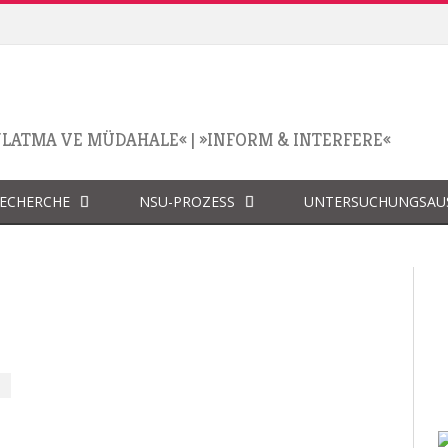
NLATMA VE MÜDAHALE«
|
»INFORM & INTERFERE«
RECHERCHE
NSU-PROZESS
UNTERSUCHUNGSAU