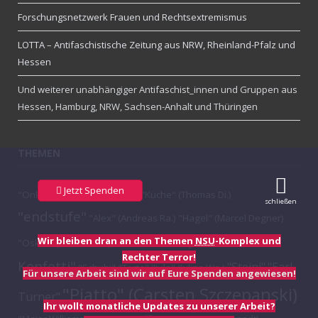
Forschungsnetzwerk Frauen und Rechtsextremismus
LOTTA – Antifaschistische Zeitung aus NRW, Rheinland-Pfalz und
Hessen
Und weiterer unabhängiger Antifaschist_innen und Gruppen aus
Hessen, Hamburg, NRW, Sachsen-Anhalt und Thüringen
THEMEN
Jetzt Spenden
"Onkel"
"Tristan" (Tibor Re.)
"Küche" (Thomas Di.)
schließen
"endstufe"
"Alex" (Andreas Ra.)
"Hagel" (Marcel Degner)
"Aktion
Wir bleiben dran an den Themen
NSU
-Komplex und
"Oskar" (Tino Brandt)
#Gauck #Bundespräsident
Rechter Terror!
Konfetti"
"Steini"
"Earl
"Schubi"
"Torte"
"Jule" (Julina Wa.)
Für unsere Arbeit sind wir auf Eure Spenden angewiesen!
"Piatto" (Carsten Szczepanski)
Turner"
Ihr wollt monatliche Updates zu unserer Arbeit?