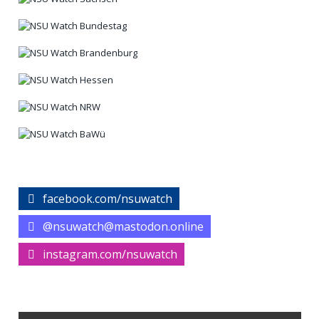
facebook.com/nsuwatch
@nsuwatch@mastodon.online
instagram.com/nsuwatch