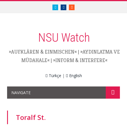
twitter.com/nsuwatch
facebook.com/nsuwatch
RSS
NSU Watch
»AUFKLÄREN & EINMISCHEN«
|
»AYDINLATMA VE
MÜDAHALE«
|
»INFORM & INTERFERE«
Türkçe
|
English
NAVIGATE
Toralf St.