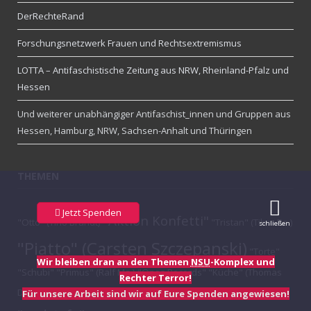
DerRechteRand
Forschungsnetzwerk Frauen und Rechtsextremismus
LOTTA – Antifaschistische Zeitung aus NRW, Rheinland-Pfalz und
Hessen
Und weiterer unabhängiger Antifaschist_innen und Gruppen aus
Hessen, Hamburg, NRW, Sachsen-Anhalt und Thüringen
THEMEN
Jetzt Spenden
"Aktion Konfetti"
"Otto" (Tino Brandt)
"Tristan" (Tibor Re.)
schließen
"Piatto" (Carsten Szczepanski)
"Torte"
Wir bleiben dran an den Themen
NSU
-Komplex und
"Schubi"
"Primus" (Ralf Ma.)
"Opos Records"
"Küche" (Thomas
Rechter Terror!
"Steini"
Di.)
"Onkel"
"Oskar" (Tino Brandt)
"Major Williams"
Für unsere Arbeit sind wir auf Eure Spenden angewiesen!