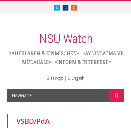
twitter.com/nsuwatch
facebook.com/nsuwatch
RSS
NSU Watch
»AUFKLÄREN & EINMISCHEN«
|
»AYDINLATMA VE
MÜDAHALE«
|
»INFORM & INTERFERE«
Türkçe
|
English
NAVIGATE
VSBD/PdA