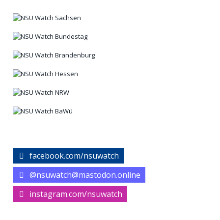
facebook.com/nsuwatch
@nsuwatch@mastodon.online
instagram.com/nsuwatch