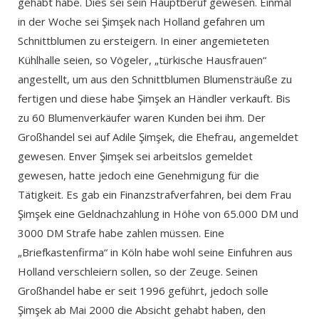
gehabt habe. Dies sei sein Hauptberuf gewesen. Einmal
in der Woche sei Şimşek nach Holland gefahren um
Schnittblumen zu ersteigern. In einer angemieteten
Kühlhalle seien, so Vögeler, „türkische Hausfrauen“
angestellt, um aus den Schnittblumen Blumensträuße zu
fertigen und diese habe Şimşek an Händler verkauft. Bis
zu 60 Blumenverkäufer waren Kunden bei ihm. Der
Großhandel sei auf Adile Şimşek, die Ehefrau, angemeldet
gewesen. Enver Şimşek sei arbeitslos gemeldet
gewesen, hatte jedoch eine Genehmigung für die
Tätigkeit. Es gab ein Finanzstrafverfahren, bei dem Frau
Şimşek eine Geldnachzahlung in Höhe von 65.000 DM und
3000 DM Strafe habe zahlen müssen. Eine
„Briefkastenfirma“ in Köln habe wohl seine Einfuhren aus
Holland verschleiern sollen, so der Zeuge. Seinen
Großhandel habe er seit 1996 geführt, jedoch solle
Şimşek ab Mai 2000 die Absicht gehabt haben, den