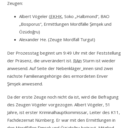
Zeugen:
Albert Vögeler (
EKHK
, Soko „Halbmond“, BAO
„Bosporus“, Ermittlungen Mordfälle Şimşek und
Özüdoğru)
Alexander He. (Zeuge Mordfall Turgut)
Der Prozesstag beginnt um 9:49 Uhr mit der Feststellung
der Präsenz, die unverändert ist.
RAin
Sturm ist wieder
anwesend. Auf Seite der Nebenkläger_innen sind zwei
nächste Familienangehörige des ermordeten Enver
Şimşek anwesend.
Da der erste Zeuge noch nicht da ist, wird die Befragung
des Zeugen Vögeler vorgezogen. Albert Vögeler, 51
Jahre, ist erster Kriminalhauptkommissar, Leiter des K11,
Fachdezernat Nürnberg. Er war mit den Ermittlungen in
den Mordfällen Şimşek und Özüdoğru betraut, Mitglied