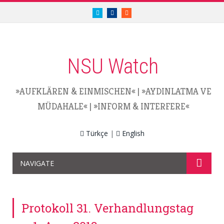
twitter.com/nsuwatch
facebook.com/nsuwatch
RSS
NSU Watch
»AUFKLÄREN & EINMISCHEN«
|
»AYDINLATMA VE
MÜDAHALE«
|
»INFORM & INTERFERE«
Türkçe
|
English
NAVIGATE
Protokoll 31. Verhandlungstag