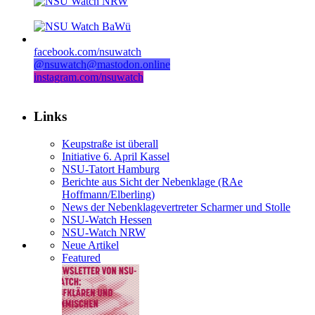
facebook.com/nsuwatch
@nsuwatch@mastodon.online
instagram.com/nsuwatch
Links
Keupstraße ist überall
Initiative 6. April Kassel
NSU-Tatort Hamburg
Berichte aus Sicht der Nebenklage (RAe
Hoffmann/Elberling)
News der Nebenklagevertreter Scharmer und Stolle
NSU-Watch Hessen
NSU-Watch NRW
Neue Artikel
Featured