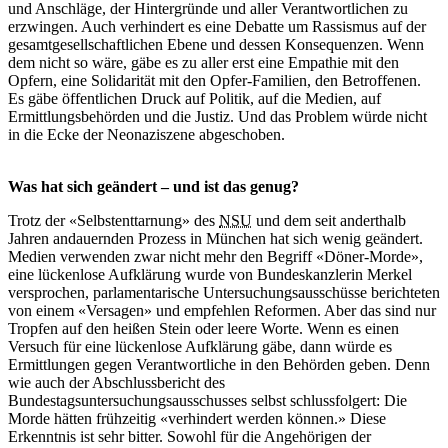
und Anschläge, der Hintergründe und aller Verantwortlichen zu
erzwingen. Auch verhindert es eine Debatte um Rassismus auf der
gesamtgesellschaftlichen Ebene und dessen Konsequenzen. Wenn
dem nicht so wäre, gäbe es zu aller erst eine Empathie mit den
Opfern, eine Solidarität mit den Opfer-Familien, den Betroffenen.
Es gäbe öffentlichen Druck auf Politik, auf die Medien, auf
Ermittlungsbehörden und die Justiz. Und das Problem würde nicht
in die Ecke der Neonaziszene abgeschoben.
Was hat sich geändert – und ist das genug?
Trotz der «Selbstenttarnung» des
NSU
und dem seit anderthalb
Jahren andauernden Prozess in München hat sich wenig geändert.
Medien verwenden zwar nicht mehr den Begriff «Döner-Morde»,
eine lückenlose Aufklärung wurde von Bundeskanzlerin Merkel
versprochen, parlamentarische Untersuchungsausschüsse berichteten
von einem «Versagen» und empfehlen Reformen. Aber das sind nur
Tropfen auf den heißen Stein oder leere Worte. Wenn es einen
Versuch für eine lückenlose Aufklärung gäbe, dann würde es
Ermittlungen gegen Verantwortliche in den Behörden geben. Denn
wie auch der Abschlussbericht des
Bundestagsuntersuchungsausschusses selbst schlussfolgert: Die
Morde hätten frühzeitig «verhindert werden können.» Diese
Erkenntnis ist sehr bitter. Sowohl für die Angehörigen der