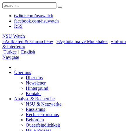
twitter.com/nsuwatch
facebook.com/nsuwatch
RSS
NSU Watch
»Aufklären & Einmischen«
|
»Aydınlatma ve Müdahale«
|
»Inform
& Interfere«
Türkçe
|
English
Navigate
Über uns
Über uns
Newsletter
Hintergrund
Kontakt
Analyse & Recherche
NSU & Netzwerke
Rassismus
Rechtsterrorismus
Behörden
Queerfeindlichkeit
Halle-Prozess