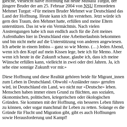
gleiche, vielleicht naive Hoffnung hat heute Mustafa Turgut, der
jüngere Bruder der am 25. Februar 2004 von
NSU
Ermordeten
Mehmet Turgut: «Für meinen Bruder Mehmet war Deutschland das
Land der Hoffnung. Heute kann ich ihn verstehen. Jetzt würde ich
gern den Traum, den Mehmet hatte, erfüllen und meine Eltern
unterstützen. Das ist wie ein Vermächtnis. Nach vielen
Anstrengungen habe ich nun endlich auch für die Zeit meines
Aufenthaltes hier in Deutschland eine Arbeitserlaubnis bekommen
und bin nicht mehr auf die Unterstützung von anderen angewiesen.
Ich arbeite in einem Imbiss – ganz so wie Memo. (…) Jeden Abend,
wenn ich den Kopf auf mein Kissen lege, bete ich für Memo. Aber
wenn ich heute in die Zukunft schaue, glaube ich, dass ich meine
Wünsche erfüllen kann, vielleicht in zwei oder drei Jahren. Ja, ich
sehe eine sonnige Zukunft vor mir.»
Diese Hoffnung und diese Realität gehören beide für Migrant_innen
zum Leben in Deutschland. Obwohl «Ausländer raus» gerufen
wird, ist Deutschland ein Land, wo nicht nur «Deutsche» leben.
Menschen haben immer einen Grund zu flüchten, aus sozialen,
ökonomischen, politischen, kriegerischen oder ökologischen
Gründen. Sie kommen mit der Hoffnung, ein besseres Leben führen
zu können, oder sogar manchmal ihr Leben zu retten. Solange es die
Gründe für Flucht und Migration gibt, gibt es auch Hoffnungen
sowie Herausforderung und Kampf!