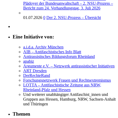
Plädoyer der Bundesanwaltschaft – 2. NSU-Prozess –
Bericht zum 24. Verhandlungstag, 3. Juli 2026
01.07.2026
0
Der 2. NSU-Prozess – Übersicht
Eine Initiative von:
a.i.d.a. Archiv München
AIB – Antifaschistisches Info Blatt
Antirassistisches Bildungsforum Rheinland
apabiz
Argumente e.V. – Netzwerk antirassistischer Initiativen
ART Dresden
DerRechteRand
Forschungsnetzwerk Frauen und Rechtsextremismus
LOTTA – Antifaschistische Zeitung aus NRW,
Rheinland-Pfalz und Hessen
Und weiterer unabhängiger Antifaschist_innen und
Gruppen aus Hessen, Hamburg, NRW, Sachsen-Anhalt
und Thüringen
Themen