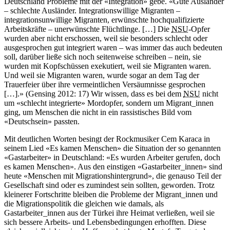
Deutschland Probleme mit der «Integration» gebe. «Gute Ausländer
– schlechte Ausländer. Integrationswillige Migranten –
integrationsunwillige Migranten, erwünschte hochqualifizierte
Arbeitskräfte – unerwünschte Flüchtlinge. […] Die
NSU
-Opfer
wurden aber nicht erschossen, weil sie besonders schlecht oder
ausgesprochen gut integriert waren – was immer das auch bedeuten
soll, darüber ließe sich noch seitenweise schreiben – nein, sie
wurden mit Kopfschüssen exekutiert, weil sie Migranten waren.
Und weil sie Migranten waren, wurde sogar an dem Tag der
Trauerfeier über ihre vermeintlichen Versäumnisse gesprochen
[…].» (Gensing 2012: 17) Wir wissen, dass es bei dem
NSU
nicht
um «schlecht integrierte» Mordopfer, sondern um Migrant_innen
ging, um Menschen die nicht in ein rassistisches Bild vom
«Deutschsein» passten.
Mit deutlichen Worten besingt der Rockmusiker Cem Karaca in
seinem Lied «Es kamen Menschen» die Situation der so genannten
«Gastarbeiter» in Deutschland: «Es wurden Arbeiter gerufen, doch
es kamen Menschen». Aus den einstigen «Gastarbeiter_innen» sind
heute «Menschen mit Migrationshintergrund», die genauso Teil der
Gesellschaft sind oder es zumindest sein sollten, geworden. Trotz
kleinerer Fortschritte bleiben die Probleme der Migrant_innen und
die Migrationspolitik die gleichen wie damals, als
Gastarbeiter_innen aus der Türkei ihre Heimat verließen, weil sie
sich bessere Arbeits- und Lebensbedingungen erhofften. Diese