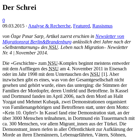
Der Schrei
0
09.03.2015
·
Analyse & Recherche
,
Featured
,
Rassismus
von Özge Pınar Sarp, Ar
tikel z
uerst erschien in
Newsletter von
Migrationsrat Berlin&Brandenburg
anlässlich drei Jahre nach der
«Selbstenttarnung» des
NSU
. Leben nach Migration– Newsletter
Nr. 4 | November 2014.
Die «Geschichte» zum
NSU
-Komplex beginnt meistens entweder
mit dem Auffliegen des
NSU
am 4. November 2011 in Eisenach
oder im Jahr 1998 mit dem Untertauchen des
NSU
[1]. Aber
inzwischen gibt es eines, was von der Gesamtgesellschaft nicht
gesehen und gehört wurde, eines das unterging: die Stimmen der
Familien der Mordopfer, deren Umfeld und Betroffene. In Kassel
und Dortmund fanden im April 2006, nach dem Mord an Halit
Yozgat und Mehmet Kubaşık, zwei Demonstrationen organisiert
von Familienangehörigen und Betroffenen statt, unter dem Motto:
«Kein 10. Opfer!» In Kassel fand eine Demonstration statt, an der
über 3000 Menschen teilnahmen, in Dortmund ein Trauermarsch mit
ca. 300 Menschen, vor allem Migrant_innen aus der Türkei. Die
Demonstrant_innen riefen in aller Öffentlichkeit zur Aufklärung der
Morde an ihren Ehemännern, Lebensgefährten, Vätern, Söhnen,