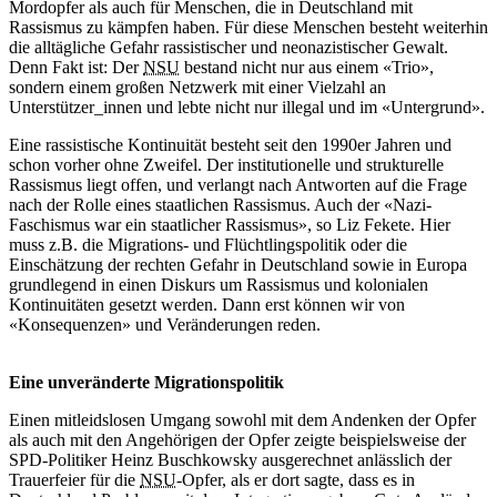
Mordopfer als auch für Menschen, die in Deutschland mit
Rassismus zu kämpfen haben. Für diese Menschen besteht weiterhin
die alltägliche Gefahr rassistischer und neonazistischer Gewalt.
Denn Fakt ist: Der
NSU
bestand nicht nur aus einem «Trio»,
sondern einem großen Netzwerk mit einer Vielzahl an
Unterstützer_innen und lebte nicht nur illegal und im «Untergrund».
Eine rassistische Kontinuität besteht seit den 1990er Jahren und
schon vorher ohne Zweifel. Der institutionelle und strukturelle
Rassismus liegt offen, und verlangt nach Antworten auf die Frage
nach der Rolle eines staatlichen Rassismus. Auch der «Nazi-
Faschismus war ein staatlicher Rassismus», so Liz Fekete. Hier
muss z.B. die Migrations- und Flüchtlingspolitik oder die
Einschätzung der rechten Gefahr in Deutschland sowie in Europa
grundlegend in einen Diskurs um Rassismus und kolonialen
Kontinuitäten gesetzt werden. Dann erst können wir von
«Konsequenzen» und Veränderungen reden.
Eine unveränderte Migrationspolitik
Einen mitleidslosen Umgang sowohl mit dem Andenken der Opfer
als auch mit den Angehörigen der Opfer zeigte beispielsweise der
SPD-Politiker Heinz Buschkowsky ausgerechnet anlässlich der
Trauerfeier für die
NSU
-Opfer, als er dort sagte, dass es in