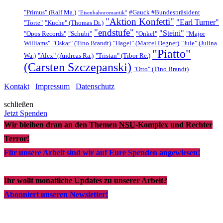
"Primus" (Ralf Ma.)
#Gauck #Bundespräsident
"Eisenbahnromantik"
"Aktion Konfetti"
"Earl Turner"
"Torte"
"Küche" (Thomas Di.)
"endstufe"
"Steini"
"Opos Records"
"Schubi"
"Onkel"
"Major
Williams"
"Oskar" (Tino Brandt)
"Hagel" (Marcel Degner)
"Jule" (Julina
"Piatto"
Wa.)
"Alex" (Andreas Ra.)
"Tristan" (Tibor Re.)
(Carsten Szczepanski)
"Otto" (Tino Brandt)
Kontakt
Impressum
Datenschutz
schließen
Jetzt Spenden
Wir bleiben dran an den Themen
NSU
-Komplex und Rechter
Terror!
Für unsere Arbeit sind wir auf Eure Spenden angewiesen!
Ihr wollt monatliche Updates zu unserer Arbeit?
Abonniert unseren Newsletter!