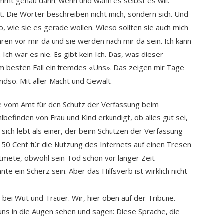
mt genau dann, wenn und wann es selbst es will.
. Die Wörter beschreiben nicht mich, sondern sich. Und
, wie sie es gerade wollen. Wieso sollten sie auch mich
waren vor mir da und sie werden nach mir da sein. Ich kann
n. Ich war es nie. Es gibt kein Ich. Das, was dieser
 im besten Fall ein fremdes «Uns». Das zeigen mir Tage
dso. Mit aller Macht und Gewalt.
e vom Amt für den Schutz der Verfassung beim
efinden von Frau und Kind erkundigt, ob alles gut sei,
s sich lebt als einer, der beim Schützen der Verfassung
0 Cent für die Nutzung des Internets auf einen Tresen
tmete, obwohl sein Tod schon vor langer Zeit
nte ein Scherz sein. Aber das Hilfsverb ist wirklich nicht
bei Wut und Trauer. Wir, hier oben auf der Tribüne.
uns in die Augen sehen und sagen: Diese Sprache, die