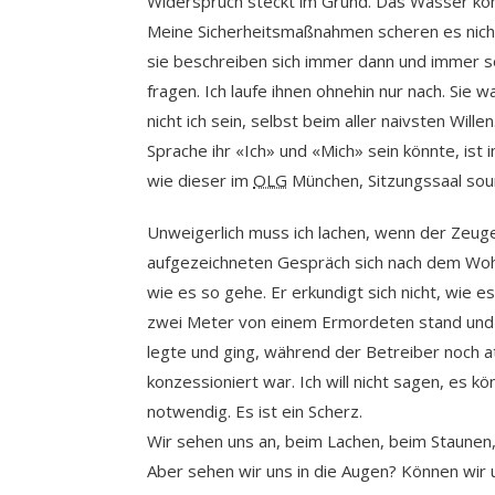
Widerspruch steckt im Grund. Das Wasser kom
Meine Sicherheitsmaßnahmen scheren es nicht
sie beschreiben sich immer dann und immer so
fragen. Ich laufe ihnen ohnehin nur nach. Sie 
nicht ich sein, selbst beim aller naivsten Wille
Sprache ihr «Ich» und «Mich» sein könnte, ist
wie dieser im
OLG
München, Sitzungssaal soun
Unweigerlich muss ich lachen, wenn der Zeug
aufgezeichneten Gespräch sich nach dem Wohlb
wie es so gehe. Er erkundigt sich nicht, wie e
zwei Meter von einem Ermordeten stand und 5
legte und ging, während der Betreiber noch a
konzessioniert war. Ich will nicht sagen, es kön
notwendig. Es ist ein Scherz.
Wir sehen uns an, beim Lachen, beim Staunen, 
Aber sehen wir uns in die Augen? Können wir 