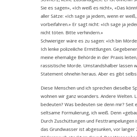
Sie es sagen», «Ich weiß es nicht», «Das kön
aller Sätze: «Ich sage ja jedem, wenn er weiß
vorbeifahren.» Er sagt nicht: «Ich sage ja je
nicht töten. Bitte verhindern.»
Schwieriger wäre es zu sagen: «Ich bin Mörde
Ich lenke polizeiliche Ermittlungen. Gegebenenf
meine ehemalige Behörde in der Praxis leiten
rassistische Morde. Umstandshalber lassen wi
Statement ohnehin heraus. Aber es gibt selbstv
Diese Menschen und ich sprechen dieselbe Spr
wohnen wir ganz woanders. Andere Welten. L
bedeuten? Was bedeuten sie denn mir? Seit ei
seltsame Formulierung, ich weiß. Denn «gebaut
Durch Zuschüttungen und Festtrampelungen is
das Grundwasser ist abgesunken, vor langer Z