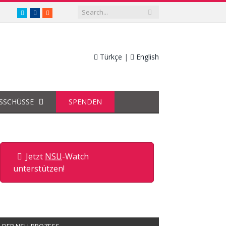
twitter.com/nsuwatch
facebook.com/nsuwatch
RSS
Türkçe
|
English
SSCHÜSSE
SPENDEN
Jetzt
NSU
-Watch
unterstützen!