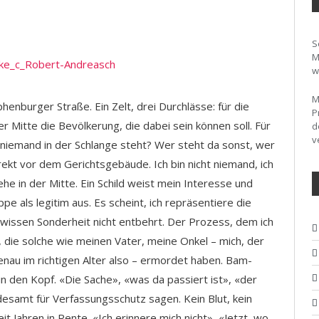
S
M
w
M
nburger Straße. Ein Zelt, drei Durchlässe: für die
P
er Mitte die Bevölkerung, die dabei sein können soll. Für
d
v
m niemand in der Schlange steht? Wer steht da sonst, wer
direkt vor dem Gerichtsgebäude. Ich bin nicht niemand, ich
ehe in der Mitte. Ein Schild weist mein Interesse und
e als legitim aus. Es scheint, ich repräsentiere die
wissen Sonderheit nicht entbehrt. Der Prozess, dem ich
die solche wie meinen Vater, meine Onkel – mich, der
genau im richtigen Alter also – ermordet haben. Bam-
n den Kopf. «Die Sache», «was da passiert ist», «der
samt für Verfassungsschutz sagen. Kein Blut, kein
it Jahren in Rente. «Ich erinnere mich nicht», «Jetzt, wo