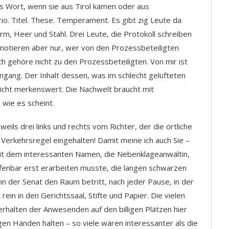
 Wort, wenn sie aus Tirol kämen oder aus
io. Titel. These. Temperament. Es gibt zig Leute da
rm, Heer und Stahl. Drei Leute, die Protokoll schreiben
 notieren aber nur, wer von den Prozessbeteiligten
h gehöre nicht zu den Prozessbeteiligten. Von mir ist
ngang. Der Inhalt dessen, was im schlecht gelüfteten
nicht merkenswert. Die Nachwelt braucht mit
 wie es scheint.
weils drei links und rechts vom Richter, der die örtliche
Verkehrsregel eingehalten! Damit meine ich auch Sie –
mit dem interessanten Namen, die Nebenklageanwältin,
ffenbar erst erarbeiten musste, die langen schwarzen
nn der Senat den Raum betritt, nach jeder Pause, in der
rein in den Gerichtssaal, Stifte und Papier. Die vielen
erhalten der Anwesenden auf den billigen Plätzen hier
igen Händen halten – so viele wären interessanter als die