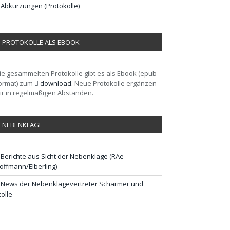
Abkürzungen (Protokolle)
PROTOKOLLE ALS EBOOK
ie gesammelten Protokolle gibt es als Ebook (epub-
ormat) zum
download
. Neue Protokolle ergänzen
ir in regelmäßigen Abständen.
NEBENKLAGE
Berichte aus Sicht der Nebenklage (RAe
offmann/Elberling)
News der Nebenklagevertreter Scharmer und
tolle