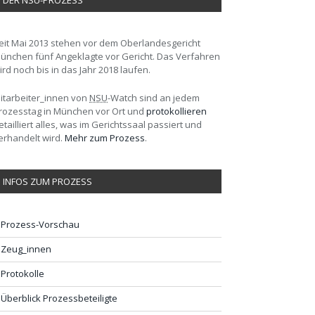
DER NSU-PROZESS
eit Mai 2013 stehen vor dem Oberlandesgericht
ünchen fünf Angeklagte vor Gericht. Das Verfahren
ird noch bis in das Jahr 2018 laufen.
itarbeiter_innen von
NSU
-Watch sind an jedem
rozesstag in München vor Ort und
protokollieren
etailliert alles, was im Gerichtssaal passiert und
erhandelt wird.
Mehr zum Prozess
.
INFOS ZUM PROZESS
Prozess-Vorschau
Zeug_innen
Protokolle
Überblick Prozessbeteiligte