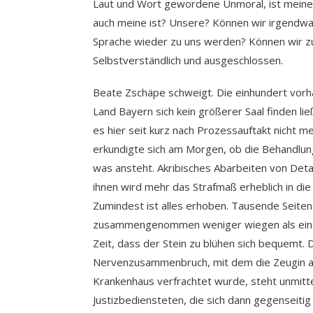
Laut und Wort gewordene Unmoral, ist meine 
auch meine ist? Unsere? Können wir irgendw
Sprache wieder zu uns werden? Können wir zu
Selbstverständlich und ausgeschlossen.
Beate Zschäpe schweigt. Die einhundert vorhan
Land Bayern sich kein größerer Saal finden ließ
es hier seit kurz nach Prozessauftakt nicht m
erkundigte sich am Morgen, ob die Behandlung 
was ansteht. Akribisches Abarbeiten von Deta
ihnen wird mehr das Strafmaß erheblich in die
Zumindest ist alles erhoben. Tausende Seiten 
zusammengenommen weniger wiegen als ein kurz
Zeit, dass der Stein zu blühen sich bequemt. 
Nervenzusammenbruch, mit dem die Zeugin au
Krankenhaus verfrachtet wurde, steht unmit
Justizbediensteten, die sich dann gegenseiti