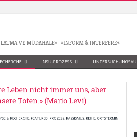
NLATMA VE MÜDAHALE«
|
»INFORM & INTERFERE«
RECHERCHE
NSU-PROZESS
UNTERSUCHUNGSAU
re Leben nicht immer uns, aber
ere Toten.» (Mario Levi)
YSE & RECHERCHE
,
FEATURED
,
PROZESS
,
RASSISMUS
,
REIHE: ORTSTERMIN