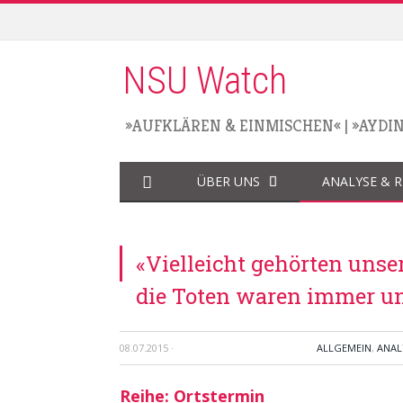
NSU Watch
»AUFKLÄREN & EINMISCHEN«
|
»AYDI
ÜBER UNS
ANALYSE & 
«Vielleicht gehörten unse
die Toten waren immer uns
08.07.2015
·
ALLGEMEIN
,
ANAL
Reihe: Ortstermin