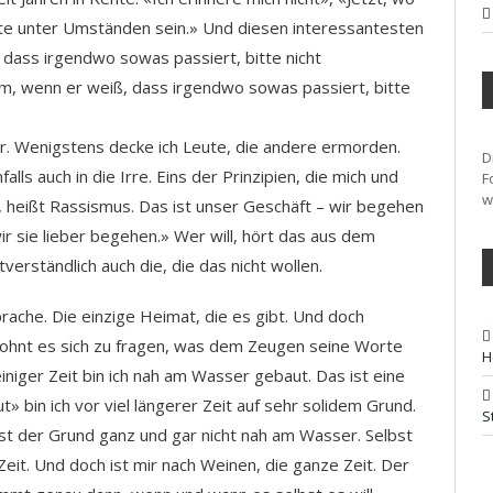
nte unter Umständen sein.» Und diesen interessantesten
, dass irgendwo sowas passiert, bitte nicht
dem, wenn er weiß, dass irgendwo sowas passiert, bitte
r. Wenigstens decke ich Leute, die andere ermorden.
D
alls auch in die Irre. Eins der Prinzipien, die mich und
F
w
, heißt Rassismus. Das ist unser Geschäft – wir begehen
r sie lieber begehen.» Wer will, hört das aus dem
erständlich auch die, die das nicht wollen.
ache. Die einzige Heimat, die es gibt. Und doch
ohnt es sich zu fragen, was dem Zeugen seine Worte
H
niger Zeit bin ich nah am Wasser gebaut. Das ist eine
» bin ich vor viel längerer Zeit auf sehr solidem Grund.
S
t der Grund ganz und gar nicht nah am Wasser. Selbst
eit. Und doch ist mir nach Weinen, die ganze Zeit. Der