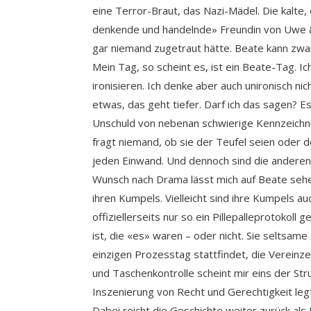
eine Terror-Braut, das Nazi-Mädel. Die kalte,
denkende und handelnde» Freundin von Uwe &
gar niemand zugetraut hätte. Beate kann zwar 
Mein Tag, so scheint es, ist ein Beate-Tag. Ic
ironisieren. Ich denke aber auch unironisch n
etwas, das geht tiefer. Darf ich das sagen? Es 
Unschuld von nebenan schwierige Kennzeichnun
fragt niemand, ob sie der Teufel seien oder d
jeden Einwand. Und dennoch sind die anderen 
Wunsch nach Drama lässt mich auf Beate sehe
ihren Kumpels. Vielleicht sind ihre Kumpels au
offiziellerseits nur so ein Pillepalleprotokoll
ist, die «es» waren – oder nicht. Sie seltsa
einzigen Prozesstag stattfindet, die Vereinz
und Taschenkontrolle scheint mir eins der Str
Inszenierung von Recht und Gerechtigkeit legt 
Dabei reicht die Geschichte weiter zurück al