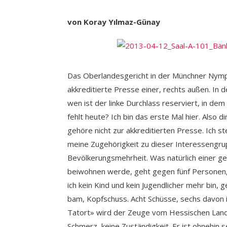
von Koray Yılmaz-Günay
Das Oberlandesgericht in der Münchner Nymphe
akkreditierte Presse einer, rechts außen. In d
wen ist der linke Durchlass reserviert, in de
fehlt heute? Ich bin das erste Mal hier. Also 
gehöre nicht zur akkreditierten Presse. Ich st
meine Zugehörigkeit zu dieser Interessengrupp
Bevölkerungsmehrheit. Was natürlich einer ge
beiwohnen werde, geht gegen fünf Personen, 
ich kein Kind und kein Jugendlicher mehr bin, 
bam, Kopfschuss. Acht Schüsse, sechs davon i
Tatort» wird der Zeuge vom Hessischen Lande
Schmerz, keine Zuständigkeit. Er ist ohnehin se