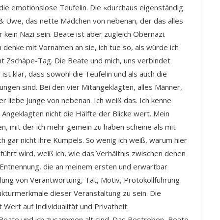
 die emotionslose Teufelin. Die «durchaus eigenständig
 Uwe, das nette Mädchen von nebenan, der das alles
kein Nazi sein. Beate ist aber zugleich Obernazi.
h denke mit Vornamen an sie, ich tue so, als würde ich
icht Zschäpe-Tag. Die Beate und mich, uns verbindet
ist klar, dass sowohl die Teufelin und als auch die
gen sind. Bei den vier Mitangeklagten, alles Männer,
er liebe Junge von nebenan. Ich weiß das. Ich kenne
Angeklagten nicht die Hälfte der Blicke wert. Mein
n, mit der ich mehr gemein zu haben scheine als mit
ch gar nicht ihre Kumpels. So wenig ich weiß, warum hier
 geführt wird, weiß ich, wie das Verhältnis zwischen denen
me Entnennung, die an meinem ersten und erwartbar
elung von Verantwortung, Tat, Motiv, Protokollführung
ukturmerkmale dieser Veranstaltung zu sein. Die
Wert auf Individualität und Privatheit.
s Beate und ich zusammen alt sind. Das Bestreben, Beate