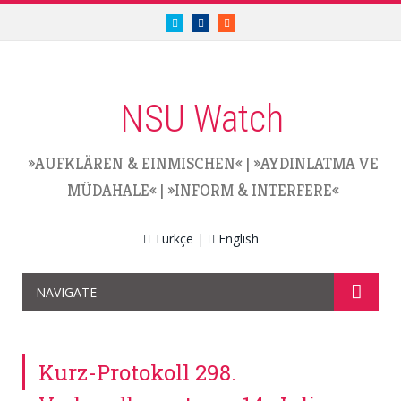
twitter.com/nsuwatch
facebook.com/nsuwatch
RSS
NSU Watch
»AUFKLÄREN & EINMISCHEN«
|
»AYDINLATMA VE
MÜDAHALE«
|
»INFORM & INTERFERE«
Türkçe
|
English
NAVIGATE
Kurz-Protokoll 298.