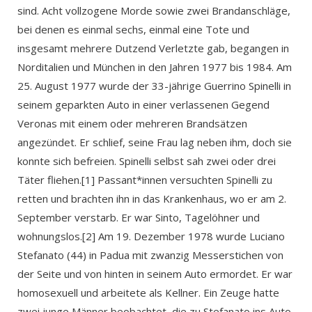
sind. Acht vollzogene Morde sowie zwei Brandanschläge,
bei denen es einmal sechs, einmal eine Tote und
insgesamt mehrere Dutzend Verletzte gab, begangen in
Norditalien und München in den Jahren 1977 bis 1984. Am
25. August 1977 wurde der 33-jährige Guerrino Spinelli in
seinem geparkten Auto in einer verlassenen Gegend
Veronas mit einem oder mehreren Brandsätzen
angezündet. Er schlief, seine Frau lag neben ihm, doch sie
konnte sich befreien. Spinelli selbst sah zwei oder drei
Täter fliehen.[1] Passant*innen versuchten Spinelli zu
retten und brachten ihn in das Krankenhaus, wo er am 2.
September verstarb. Er war Sinto, Tagelöhner und
wohnungslos.[2] Am 19. Dezember 1978 wurde Luciano
Stefanato (44) in Padua mit zwanzig Messerstichen von
der Seite und von hinten in seinem Auto ermordet. Er war
homosexuell und arbeitete als Kellner. Ein Zeuge hatte
zwei junge Männer beobachtet, die zu Stefanato ins Auto