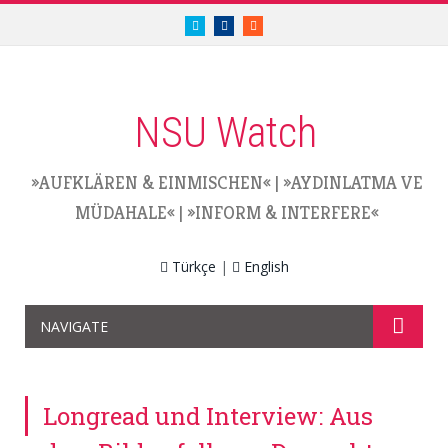
twitter.com/nsuwatch
facebook.com/nsuwatch
RSS
NSU Watch
»AUFKLÄREN & EINMISCHEN«
|
»AYDINLATMA VE
MÜDAHALE«
|
»INFORM & INTERFERE«
Türkçe
|
English
NAVIGATE
Longread und Interview: Aus