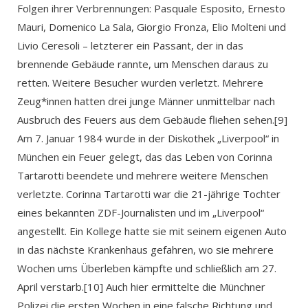
Folgen ihrer Verbrennungen: Pasquale Esposito, Ernesto
Mauri, Domenico La Sala, Giorgio Fronza, Elio Molteni und
Livio Ceresoli – letzterer ein Passant, der in das
brennende Gebäude rannte, um Menschen daraus zu
retten. Weitere Besucher wurden verletzt. Mehrere
Zeug*innen hatten drei junge Männer unmittelbar nach
Ausbruch des Feuers aus dem Gebäude fliehen sehen.[9]
Am 7. Januar 1984 wurde in der Diskothek „Liverpool“ in
München ein Feuer gelegt, das das Leben von Corinna
Tartarotti beendete und mehrere weitere Menschen
verletzte. Corinna Tartarotti war die 21-jährige Tochter
eines bekannten ZDF-Journalisten und im „Liverpool“
angestellt. Ein Kollege hatte sie mit seinem eigenen Auto
in das nächste Krankenhaus gefahren, wo sie mehrere
Wochen ums Überleben kämpfte und schließlich am 27.
April verstarb.[10] Auch hier ermittelte die Münchner
Polizei die ersten Wochen in eine falsche Richtung und