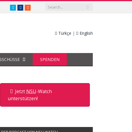
twitter.com/nsuwatch
facebook.com/nsuwatch
RSS
Türkçe
|
English
SSCHÜSSE
SPENDEN
Jetzt
NSU
-Watch
unterstützen!