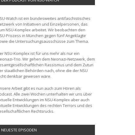
DER PODCAST VON NSU-WATCH
SU-Watch ist ein bundesweites antifaschistisches
etzwerk von Initiativen und Einzelpersonen, das
um NSU-Komplex arbeitet. Wir beobachten den
SU-Prozess in München gegen fünf Angeklagte
owie die Untersuchungsausschüsse zum Thema.
er NSU-Komplex ist für uns mehr als nur ein
eonazi-Trio. Wir gehen dem Neonazi-Netzwerk, dem
esamtgesellschaftlichen Rassismus und dem Zutun
er staatlichen Behörden nach, ohne die der NSU
icht denkbar gewesen wäre.
nsere Arbeit gibt es nun auch zum Hören als
odcast. Alle zwei Wochen unterhalten wir uns über
ktuelle Entwicklungen im NSU-Komplex aber auch
ktuelle Entwicklungen des rechten Terrors und des
esellschaftlichen Rechtsrucks.
NEUESTE EPISODEN