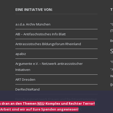
EINE INITIATIVE VON:
T
a.i.d.a. Archiv München
"
(
AIB – Antifaschistisches Info Blatt
B
Antirassistisches Bildungsforum Rheinland
apabiz
"
Argumente e.V. – Netzwerk antirassistischer
"
Initiativen
W
ART Dresden
(
DerRechteRand
Forschungsnetzwerk Frauen und Rechtsextremismus
n dran an den Themen
NSU
-Komplex und Rechter Terror!
LOTTA – Antifaschistische Zeitung aus NRW,
 Arbeit sind wir auf Eure Spenden angewiesen!