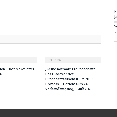
N
J
m
Y
03.07.2026
ch – Der Newsletter
„Keine normale Freundschaft“.
26
Das Plädoyer der
Bundesanwaltschaft – 2. NSU-
Prozess – Bericht zum 24.
Verhandlungstag, 3. Juli 2026