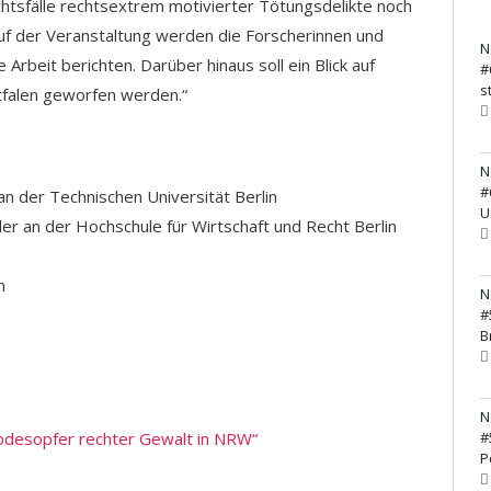
tsfälle rechtsextrem motivierter Tötungsdelikte noch
Auf der Veranstaltung werden die Forscherinnen und
N
Arbeit berichten. Darüber hinaus soll ein Blick auf
#
s
tfalen geworfen werden.“
N
#
 an der Technischen Universität Berlin
U
ler an der Hochschule für Wirtschaft und Recht Berlin
n
N
#
B
N
desopfer rechter Gewalt in NRW“
#
P