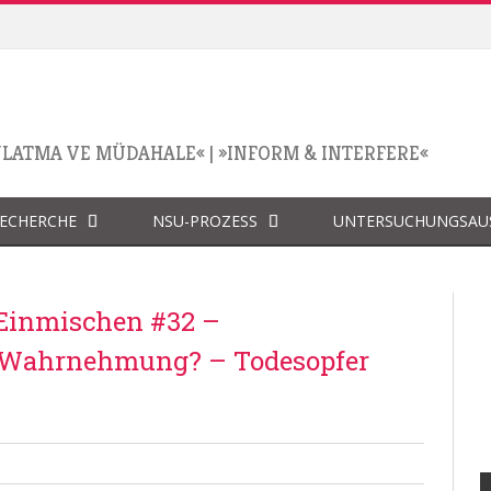
NLATMA VE MÜDAHALE«
|
»INFORM & INTERFERE«
RECHERCHE
NSU-PROZESS
UNTERSUCHUNGSAU
Einmischen #32 –
te Wahrnehmung? – Todesopfer