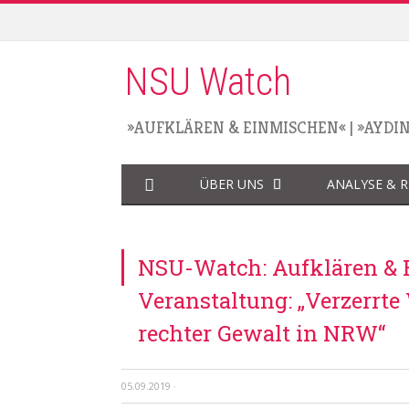
NSU Watch
»AUFKLÄREN & EINMISCHEN«
|
»AYDI
ÜBER UNS
ANALYSE & 
NSU-Watch: Aufklären & 
Veranstaltung: „Verzerr
rechter Gewalt in NRW“
05.09.2019
·