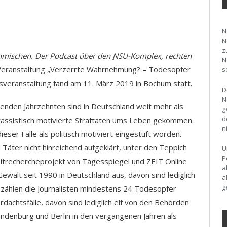
N
N
z
inmischen. Der Podcast über den
NSU
-Komplex, rechten
N
r Veranstaltung „Verzerrte Wahrnehmung? – Todesopfer
s
sveranstaltung fand am 11. März 2019 in Bochum statt.
D
N
enden Jahrzehnten sind in Deutschland weit mehr als
g
d
assistisch motivierte Straftaten ums Leben gekommen.
n
 dieser Fälle als politisch motiviert eingestuft worden.
Täter nicht hinreichend aufgeklärt, unter den Teppich
U
P
zeitrechercheprojekt von Tagesspiegel und ZEIT Online
a
walt seit 1990 in Deutschland aus, davon sind lediglich
a
g
n zählen die Journalisten mindestens 24 Todesopfer
dachtsfälle, davon sind lediglich elf von den Behörden
ndenburg und Berlin in den vergangenen Jahren als