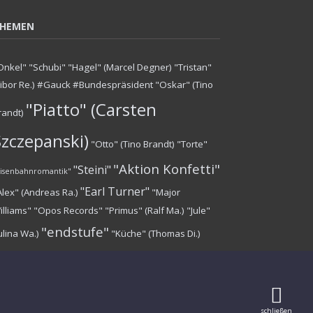
HEMEN
Onkel"
"Schubi"
"Hagel" (Marcel Degner)
"Tristan"
Tibor Re.)
#Gauck #Bundespräsident
"Oskar" (Tino
"Piatto" (Carsten
randt)
Szczepanski)
"Otto" (Tino Brandt)
"Torte"
"Aktion Konfetti"
"Steini"
Eisenbahnromantik"
"Earl Turner"
Alex" (Andreas Ra.)
"Major
illiams"
"Opos Records"
"Primus" (Ralf Ma.)
"Jule"
"endstufe"
Julina Wa.)
"Küche" (Thomas Di.)
schließen