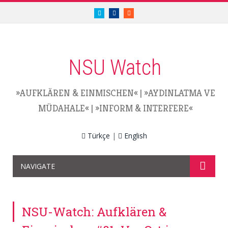
twitter.com/nsuwatch
facebook.com/nsuwatch
RSS
NSU Watch
»AUFKLÄREN & EINMISCHEN«
|
»AYDINLATMA VE
MÜDAHALE«
|
»INFORM & INTERFERE«
Türkçe
|
English
NAVIGATE
NSU-Watch: Aufklären &