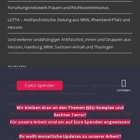
Forschungsnetzwerk Frauen und Rechtsextremismus
LOTTA – Antifaschistische Zeitung aus NRW, Rheinland-Pfalz und
Hessen
Und weiterer unabhängiger Antifaschist_innen und Gruppen aus
Hessen, Hamburg, NRW, Sachsen-Anhalt und Thüringen
THEMEN
Jetzt Spenden
"Hagel" (Marcel Degner)
"Jule" (Julina Wa.)
"Otto" (Tino Brandt)
schließen
"Schubi"
"Torte"
"Küche" (Thomas Di.)
#Gauck
"endstufe"
"Steini"
#Bundespräsident
"Primus" (Ralf Ma.)
Wir bleiben dran an den Themen
NSU
-Komplex und
"Earl
"Major Williams"
"Alex" (Andreas Ra.)
"Oskar" (Tino Brandt)
Rechter Terror!
Für unsere Arbeit sind wir auf Eure Spenden angewiesen!
"Piatto"
"Aktion Konfetti"
Turner"
Ihr wollt monatliche Updates zu unserer Arbeit?
(Carsten Szczepanski)