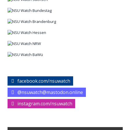
facebook.com/nsuwatch
@nsuwatch@mastodon.online
instagram.com/nsuwatch