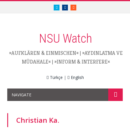
twitter.com/nsuwatch
facebook.com/nsuwatch
RSS
NSU Watch
»AUFKLÄREN & EINMISCHEN«
|
»AYDINLATMA VE
MÜDAHALE«
|
»INFORM & INTERFERE«
Türkçe
|
English
NAVIGATE
Christian Ka.