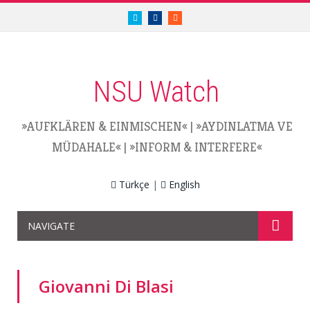
twitter.com/nsuwatch
facebook.com/nsuwatch
RSS
NSU Watch
»AUFKLÄREN & EINMISCHEN«
|
»AYDINLATMA VE
MÜDAHALE«
|
»INFORM & INTERFERE«
Türkçe
|
English
NAVIGATE
Giovanni Di Blasi