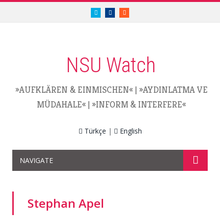
twitter.com/nsuwatch
facebook.com/nsuwatch
RSS
NSU Watch
»AUFKLÄREN & EINMISCHEN«
|
»AYDINLATMA VE
MÜDAHALE«
|
»INFORM & INTERFERE«
Türkçe
|
English
NAVIGATE
Stephan Apel