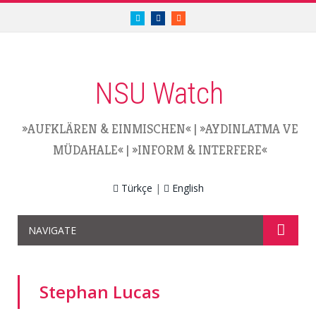
twitter.com/nsuwatch
facebook.com/nsuwatch
RSS
NSU Watch
»AUFKLÄREN & EINMISCHEN«
|
»AYDINLATMA VE
MÜDAHALE«
|
»INFORM & INTERFERE«
Türkçe
|
English
NAVIGATE
Stephan Lucas