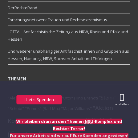
DerRechteRand
Forschungsnetzwerk Frauen und Rechtsextremismus
LOTTA – Antifaschistische Zeitung aus NRW, Rheinland-Pfalz und
Hessen
Und weiterer unabhängiger Antifaschist_innen und Gruppen aus
Hessen, Hamburg, NRW, Sachsen-Anhalt und Thüringen
THEMEN
"Steini"
"Alex" (Andreas Ra.)
"Torte"
"Otto" (Tino Brandt)
Jetzt Spenden
schließen
"Aktion
"Schubi"
"Primus" (Ralf Ma.)
"Major Williams"
"Piatto"
Konfetti"
Wir bleiben dran an den Themen
NSU
-Komplex und
#Gauck #Bundespräsident
Rechter Terror!
(Carsten Szczepanski)
"Jule" (Julina Wa.)
"Hagel"
Für unsere Arbeit sind wir auf Eure Spenden angewiesen!