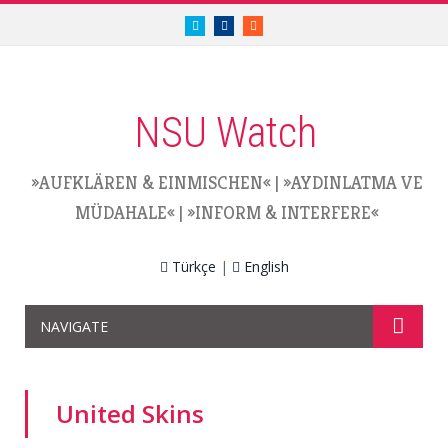
twitter.com/nsuwatch
facebook.com/nsuwatch
RSS
NSU Watch
»AUFKLÄREN & EINMISCHEN«
|
»AYDINLATMA VE
MÜDAHALE«
|
»INFORM & INTERFERE«
Türkçe
|
English
NAVIGATE
United Skins