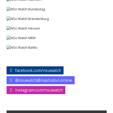
facebook.com/nsuwatch
@nsuwatch@mastodon.online
instagram.com/nsuwatch