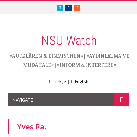
twitter.com/nsuwatch
facebook.com/nsuwatch
RSS
NSU Watch
»AUFKLÄREN & EINMISCHEN«
|
»AYDINLATMA VE
MÜDAHALE«
|
»INFORM & INTERFERE«
Türkçe
|
English
NAVIGATE
Yves Ra.