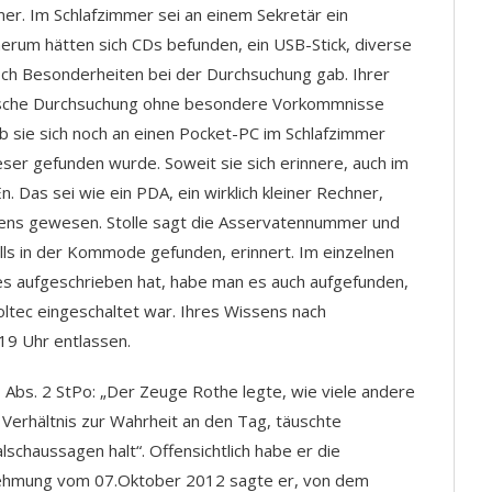
mer. Im Schlafzimmer sei an einem Sekretär ein
erum hätten sich CDs befunden, ein USB-Stick, diverse
noch Besonderheiten bei der Durchsuchung gab. Ihrer
tische Durchsuchung ohne besondere Vorkommnisse
 ob sie sich noch an einen Pocket-PC im Schlafzimmer
ieser gefunden wurde. Soweit sie sich erinnere, auch im
Das sei wie ein PDA, ein wirklich kleiner Rechner,
iemens gewesen. Stolle sagt die Asservatennummer und
falls in der Kommode gefunden, erinnert. Im einzelnen
e es aufgeschrieben hat, habe man es auch aufgefunden,
ltec eingeschaltet war. Ihres Wissens nach
19 Uhr entlassen.
 Abs. 2 StPo: „Der Zeuge Rothe legte, wie viele andere
 Verhältnis zur Wahrheit an den Tag, täuschte
lschaussagen halt“. Offensichtlich habe er die
rnehmung vom 07.Oktober 2012 sagte er, von dem