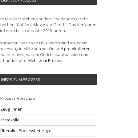
DER NSU-PROZESS
eit Mai 2013 stehen vor dem Oberlandesgericht
ünchen fünf Angeklagte vor Gericht. Das Verfahren
ird noch bis in das Jahr 2018 laufen.
itarbeiter_innen von
NSU
-Watch sind an jedem
rozesstag in München vor Ort und
protokollieren
etailliert alles, was im Gerichtssaal passiert und
erhandelt wird.
Mehr zum Prozess
.
INFOS ZUM PROZESS
Prozess-Vorschau
Zeug_innen
Protokolle
Überblick Prozessbeteiligte