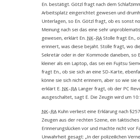
En. bestätigt. Götzl fragt nach dem Schlafzim
Arbeitsplatz eingerichtet gewesen und drumh
Unterlagen, so En. Götzl fragt, ob es sonst 
Meinung nach sei das eine sehr unproblema
gewesen, erklärt En.
NK
–
RA
Stolle fragt En.,
erinnert, was diese bejaht. Stolle fragt, wo d
Sekretär oder in der Kommode daneben, so En. 
kleiner als ein Laptop, das sei ein Fujitsu S
fragt En., ob sie sich an eine SD-Karte, eben
könne sie sich nicht erinnern, aber so wie si
erklärt E.
NK
–
RA
Langer fragt, ob der PC Revo
ausgeschaltet, sagt E. Die Zeugin wird um 10:
NK
–
RA
Kuhn verliest eine Erklärung nach §257
Zeugen aus der rechten Szene, ein taktisches
Erinnerungslücken vor und machte nicht vor Fa
Unwahrheit gesagt: „In der polizeilichen Ve