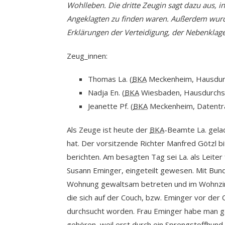
Wohlleben. Die dritte Zeugin sagt dazu aus, 
Angeklagten zu finden waren. Außerdem wur
Erklärungen der Verteidigung, der Nebenkla
Zeug_innen:
Thomas La. (
BKA
Meckenheim, Hausdur
Nadja En. (
BKA
Wiesbaden, Hausdurchs
Jeanette Pf. (
BKA
Meckenheim, Datentr
Als Zeuge ist heute der
BKA
-Beamte La. gela
hat. Der vorsitzende Richter Manfred Götzl b
berichten. Am besagten Tag sei La. als Leiter
Susann Eminger, eingeteilt gewesen. Mit Bund
Wohnung gewaltsam betreten und im Wohnzim
die sich auf der Couch, bzw. Eminger vor der 
durchsucht worden. Frau Eminger habe man g
gehören, weil erst durch ein Sprengstoffhund