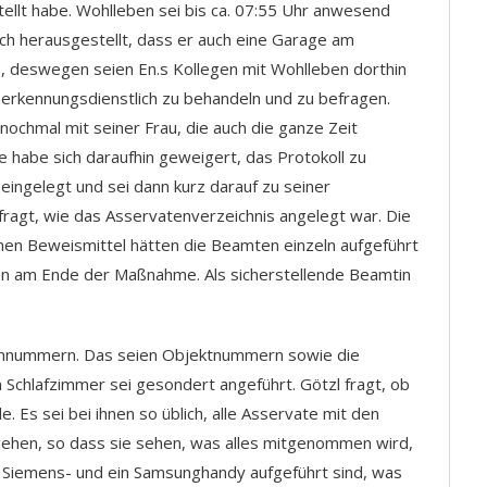
ellt habe. Wohlleben sei bis ca. 07:55 Uhr anwesend
h herausgestellt, dass er auch eine Garage am
 deswegen seien En.s Kollegen mit Wohlleben dorthin
n erkennungsdienstlich zu behandeln und zu befragen.
chmal mit seiner Frau, die auch die ganze Zeit
 habe sich daraufhin geweigert, das Protokoll zu
ingelegt und sei dann kurz darauf zu seiner
ragt, wie das Asservatenverzeichnis angelegt war. Die
nen Beweismittel hätten die Beamten einzeln aufgeführt
en am Ende der Maßnahme. Als sicherstellende Beamtin
tennummern. Das seien Objektnummern sowie die
chlafzimmer sei gesondert angeführt. Götzl fragt, ob
Es sei bei ihnen so üblich, alle Asservate mit den
ugehen, so dass sie sehen, was alles mitgenommen wird,
 ein Siemens- und ein Samsunghandy aufgeführt sind, was