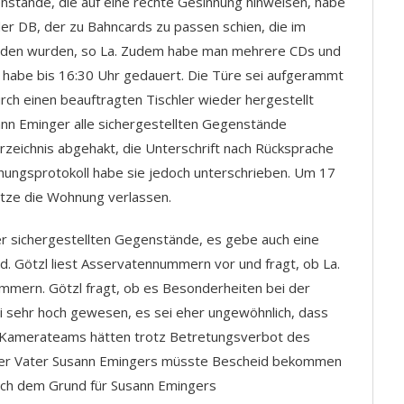
nstände, die auf eine rechte Gesinnung hinweisen, habe
er DB, der zu Bahncards zu passen schien, die im
nden wurden, so La. Zudem habe man mehrere CDs und
g habe bis 16:30 Uhr gedauert. Die Türe sei aufgerammt
rch einen beauftragten Tischler wieder hergestellt
nn Eminger alle sichergestellten Gegenstände
zeichnis abgehakt, die Unterschrift nach Rücksprache
ungsprotokoll habe sie jedoch unterschrieben. Um 17
tze die Wohnung verlassen.
r sichergestellten Gegenstände, es gebe auch eine
d. Götzl liest Asservatennummern vor und fragt, ob La.
ummern. Götzl fragt, ob es Besonderheiten bei der
sehr hoch gewesen, es sei eher ungewöhnlich, dass
re Kamerateams hätten trotz Betretungsverbot des
Der Vater Susann Emingers müsste Bescheid bekommen
nach dem Grund für Susann Emingers