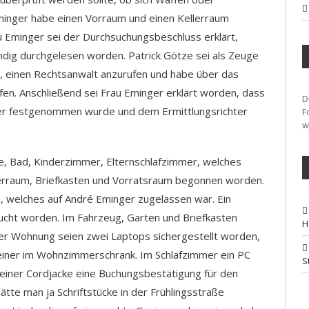
minger habe einen Vorraum und einen Kellerraum
u Eminger sei der Durchsuchungsbeschluss erklärt,
ndig durchgelesen worden. Patrick Götze sei als Zeuge
, einen Rechtsanwalt anzurufen und habe über das
en. Anschließend sei Frau Eminger erklärt worden, dass
D
er festgenommen wurde und dem Ermittlungsrichter
F
w
e, Bad, Kinderzimmer, Elternschlafzimmer, welches
erraum, Briefkasten und Vorratsraum begonnen worden.
, welches auf André Eminger zugelassen war. Ein
sucht worden. Im Fahrzeug, Garten und Briefkasten
H
 der Wohnung seien zwei Laptops sichergestellt worden,
 einer im Wohnzimmerschrank. Im Schlafzimmer ein PC
S
n einer Cordjacke eine Buchungsbestätigung für den
tte man ja Schriftstücke in der Frühlingsstraße