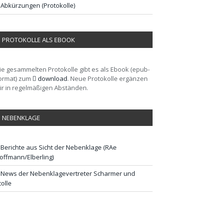
Abkürzungen (Protokolle)
PROTOKOLLE ALS EBOOK
ie gesammelten Protokolle gibt es als Ebook (epub-
ormat) zum
download
. Neue Protokolle ergänzen
ir in regelmäßigen Abständen.
NEBENKLAGE
Berichte aus Sicht der Nebenklage (RAe
offmann/Elberling)
News der Nebenklagevertreter Scharmer und
tolle