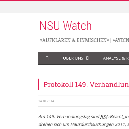
NSU Watch
»AUFKLÄREN & EINMISCHEN«
|
»AYDI
ÜBER UNS
ANALYSE & 
Protokoll 149. Verhandlun
14.10.2014
·
Am 149. Verhandlungstag sind
BKA
-Beamt_in
drehen sich um Hausdurchsuchungen 2011, z