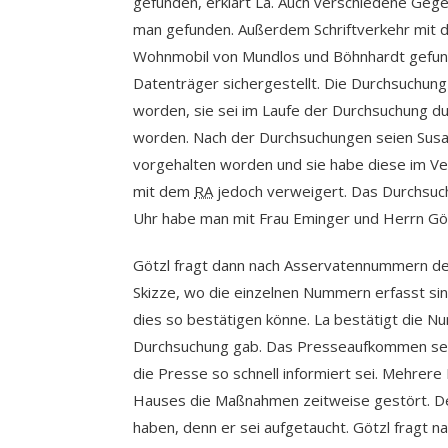
gefunden, erklärt La. Auch verschiedene Gege
man gefunden. Außerdem Schriftverkehr mit d
Wohnmobil von Mundlos und Böhnhardt gefu
Datenträger sichergestellt. Die Durchsuchun
worden, sie sei im Laufe der Durchsuchung du
worden. Nach der Durchsuchungen seien Susa
vorgehalten worden und sie habe diese im Ver
mit dem
RA
jedoch verweigert. Das Durchsuch
Uhr habe man mit Frau Eminger und Herrn Gö
Götzl fragt dann nach Asservatennummern de
Skizze, wo die einzelnen Nummern erfasst sin
dies so bestätigen könne. La bestätigt die N
Durchsuchung gab. Das Presseaufkommen sei 
die Presse so schnell informiert sei. Mehre
Hauses die Maßnahmen zeitweise gestört. 
haben, denn er sei aufgetaucht. Götzl fragt 