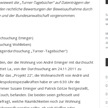
inwieweit die „Turner-Tagebücher“ auf Datenträgern der
den rechtliche Bewertungen der Beweisaufnahme durch
S
ge und der Bundesanwaltschaft vorgenommen.
M
w
M
chsuchung Eminger)
P
d
uchung Wohlleben)
v
ägerdurchsuchung „Turner-Tagebücher“)
den, der die Wohnung von André Eminger mit durchsucht
ittet La., von der Durchsuchung am 24.11.2011 zu
 für das „Projekt 22“, die Wohnanschrift von André und
espolizeispezialkräften habe er um 6:30 Uhr die
mer Susann Eminger und Patrick Götze festgestellt,
Couch, befanden. Die beiden seien gefesselt und
efragt, welche Räumlichkeiten noch zur Wohnung
 überprüft werden sollte, ob sich Waffen oder