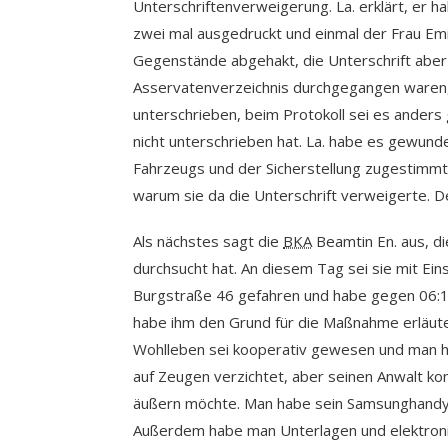
Unterschriftenverweigerung. La. erklärt, er h
zwei mal ausgedruckt und einmal der Frau Emi
Gegenstände abgehakt, die Unterschrift abe
Asservatenverzeichnis durchgegangen waren
unterschrieben, beim Protokoll sei es anders
nicht unterschrieben hat. La. habe es gewun
Fahrzeugs und der Sicherstellung zugestimmt h
warum sie da die Unterschrift verweigerte. D
Als nächstes sagt die
BKA
Beamtin En. aus, d
durchsucht hat. An diesem Tag sei sie mit Ei
Burgstraße 46 gefahren und habe gegen 06:15
habe ihm den Grund für die Maßnahme erläuter
Wohlleben sei kooperativ gewesen und man 
auf Zeugen verzichtet, aber seinen Anwalt kon
äußern möchte. Man habe sein Samsunghandy 
Außerdem habe man Unterlagen und elektroni