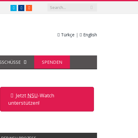
twitter.com/nsuwatch
facebook.com/nsuwatch
RSS
Türkçe
|
English
SSCHÜSSE
SPENDEN
Jetzt
NSU
-Watch
unterstützen!