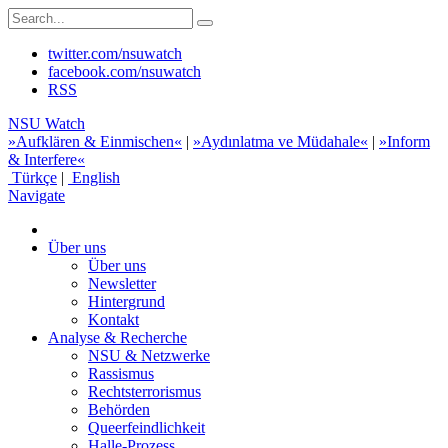
twitter.com/nsuwatch
facebook.com/nsuwatch
RSS
NSU Watch
»Aufklären & Einmischen«
|
»Aydınlatma ve Müdahale«
|
»Inform
& Interfere«
Türkçe
|
English
Navigate
Über uns
Über uns
Newsletter
Hintergrund
Kontakt
Analyse & Recherche
NSU & Netzwerke
Rassismus
Rechtsterrorismus
Behörden
Queerfeindlichkeit
Halle-Prozess