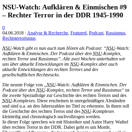
NSU-Watch: Aufklären & Einmischen #9
– Rechter Terror in der DDR 1945-1990
0
04.06.2018
·
Analyse & Recherche
,
Featured
,
Podcast
,
Rassismus
,
Rechtsterrorismus
NSU
-Watch gibt es nun auch zum Hören als Podcast: “
NSU
-Watch:
Aufklären & Einmischen. Der Podcast über den
NSU
-Komplex,
rechten Terror und Rassismus”. Alle zwei Wochen unterhalten wir
uns über aktuelle Entwicklungen im
NSU
-Komplex aber auch
aktuelle Entwicklungen des rechten Terrors und des
gesellschaftlichen Rechtsrucks.
Die neunte Folge von
„
NSU
-Watch: Aufklären & Einmischen. Der
Podcast über den
NSU
-Komplex, rechten Terror und Rassismus“
ist
die zweite Spezialfolge zur Geschichte des rechten Terrors und des
NSU
-Komplexes. Diese erscheinen in unregelmäßigen Abständen
und sind u.a. an den Jahreszahlen im Titel zu erkennen. In ihnen soll
die Geschichte des rechten Terros und des
NSU
-Komplexes
kleinteilig und chronologisch nachvollzogen werden.
In dieser Folge sprechen wir mit Historiker und Autor Harry Waibel
über rechten Terror in der DDR. Dabei geht es um Morde,