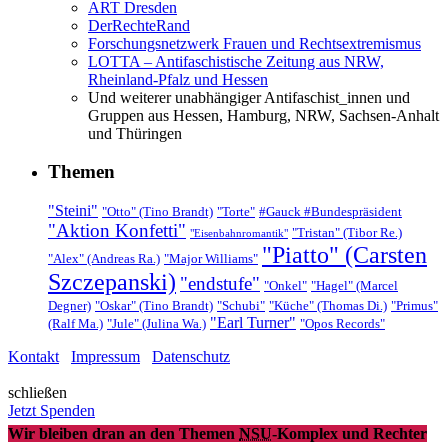
ART Dresden
DerRechteRand
Forschungsnetzwerk Frauen und Rechtsextremismus
LOTTA – Antifaschistische Zeitung aus NRW,
Rheinland-Pfalz und Hessen
Und weiterer unabhängiger Antifaschist_innen und
Gruppen aus Hessen, Hamburg, NRW, Sachsen-Anhalt
und Thüringen
Themen
"Steini"
"Otto" (Tino Brandt)
"Torte"
#Gauck #Bundespräsident
"Aktion Konfetti"
"Tristan" (Tibor Re.)
"Eisenbahnromantik"
"Piatto" (Carsten
"Alex" (Andreas Ra.)
"Major Williams"
Szczepanski)
"endstufe"
"Onkel"
"Hagel" (Marcel
Degner)
"Oskar" (Tino Brandt)
"Schubi"
"Küche" (Thomas Di.)
"Primus"
"Earl Turner"
(Ralf Ma.)
"Jule" (Julina Wa.)
"Opos Records"
Kontakt
Impressum
Datenschutz
schließen
Jetzt Spenden
Wir bleiben dran an den Themen
NSU
-Komplex und Rechter