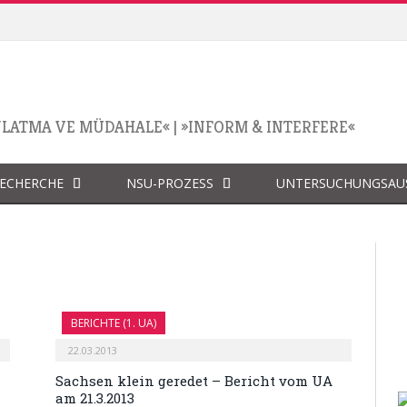
NLATMA VE MÜDAHALE«
|
»INFORM & INTERFERE«
RECHERCHE
NSU-PROZESS
UNTERSUCHUNGSAU
BERICHTE (1. UA)
22.03.2013
Sachsen klein geredet – Bericht vom UA
am 21.3.2013