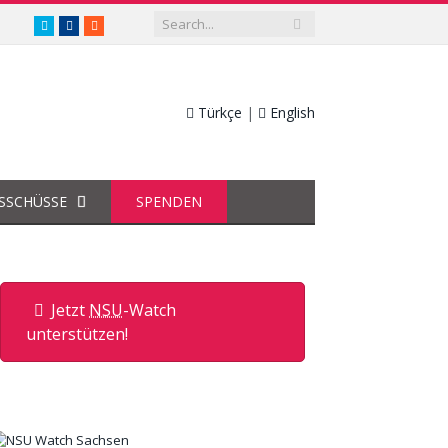
twitter.com/nsuwatch
facebook.com/nsuwatch
RSS
Türkçe
|
English
SSCHÜSSE
SPENDEN
Jetzt
NSU
-Watch
unterstützen!