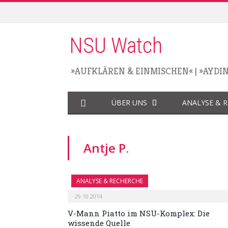
NSU Watch
»AUFKLÄREN & EINMISCHEN«
|
»AYDI
ÜBER UNS
ANALYSE & 
Antje P.
ANALYSE & RECHERCHE
29.10.2014
V-Mann Piatto im NSU-Komplex: Die
wissende Quelle