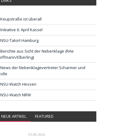
LINKS
Keupstraße ist überall
Initiative 6. April Kassel
NSU-Tatort Hamburg
Berichte aus Sicht der Nebenklage (RAe
offmann/Elberling)
News der Nebenklagevertreter Scharmer und
tolle
NSU-Watch Hessen
NSU-Watch NRW
NEUE ARTIKEL
FEATURED
05.08.2026