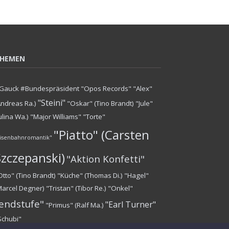
HEMEN
Gauck #Bundespräsident
"Opos Records"
"Alex"
"Steini"
Andreas Ra.)
"Oskar" (Tino Brandt)
"Jule"
Julina Wa.)
"Major Williams"
"Torte"
"Piatto" (Carsten
Eisenbahnromantik"
Szczepanski)
"Aktion Konfetti"
Otto" (Tino Brandt)
"Küche" (Thomas Di.)
"Hagel"
Marcel Degner)
"Tristan" (Tibor Re.)
"Onkel"
endstufe"
"Earl Turner"
"Primus" (Ralf Ma.)
Schubi"