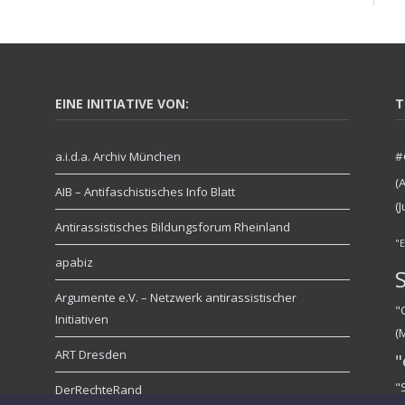
EINE INITIATIVE VON:
T
a.i.d.a. Archiv München
#
(
AIB – Antifaschistisches Info Blatt
(
Antirassistisches Bildungsforum Rheinland
"
apabiz
Argumente e.V. – Netzwerk antirassistischer
"
Initiativen
(
ART Dresden
"
"
DerRechteRand