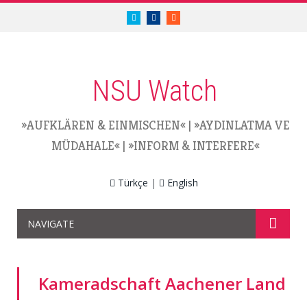
twitter.com/nsuwatch
facebook.com/nsuwatch
RSS
NSU Watch
»AUFKLÄREN & EINMISCHEN«
|
»AYDINLATMA VE
MÜDAHALE«
|
»INFORM & INTERFERE«
Türkçe
|
English
NAVIGATE
Kameradschaft Aachener Land