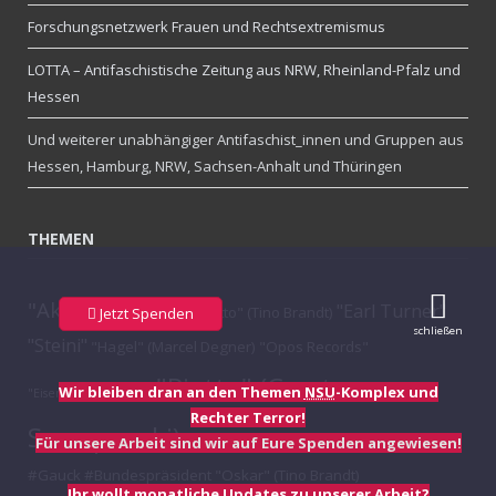
Forschungsnetzwerk Frauen und Rechtsextremismus
LOTTA – Antifaschistische Zeitung aus NRW, Rheinland-Pfalz und
Hessen
Und weiterer unabhängiger Antifaschist_innen und Gruppen aus
Hessen, Hamburg, NRW, Sachsen-Anhalt und Thüringen
THEMEN
"Aktion Konfetti"
"Earl Turner"
"Otto" (Tino Brandt)
Jetzt Spenden
schließen
"Steini"
"Hagel" (Marcel Degner)
"Opos Records"
"Piatto" (Carsten
Wir bleiben dran an den Themen
NSU
-Komplex und
"Eisenbahnromantik"
Rechter Terror!
Szczepanski)
"Tristan" (Tibor Re.)
"Onkel"
"Schubi"
Für unsere Arbeit sind wir auf Eure Spenden angewiesen!
#Gauck #Bundespräsident
"Oskar" (Tino Brandt)
Ihr wollt monatliche Updates zu unserer Arbeit?