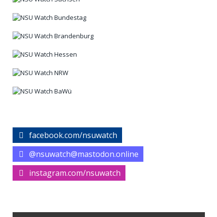
facebook.com/nsuwatch
@nsuwatch@mastodon.online
instagram.com/nsuwatch