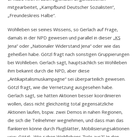
mitgearbeitet, „Kampfbund Deutscher Sozialisten“,
„Freundeskreis Halbe“.
Wohlleben sei seines Wissens, so Gerlach auf Frage,
damals in der NPD gewesen und parallel in dieser „
KS
Jena“ oder „Nationaler Widerstand Jena“ oder wie das
geheißen habe. Götzl fragt nach sonstigen Gruppierungen
bei Wohlleben. Gerlach sagt, hauptsächlich sei Wohlleben
ihm bekannt durch die NPD, aber diese
„Antikapitalismuskampagne“ sei überparteilich gewesen.
Götzl fragt, wie die Vernetzung ausgesehen habe.
Gerlach sagt, sie hätten Aktionen besser koordinieren
wollen, dass nicht gleichzeitig total gegensätzliche
Aktionen laufen, bspw. zwei Demos in nahen Regionen,
die sich die Teilnehmer wegnehmen, und dass man das
flankieren könne durch Flugblätter, Mobilisierungsaktionen
usw. Götzl: „Wie sahen Wohllebens Ziele aus?“ In den