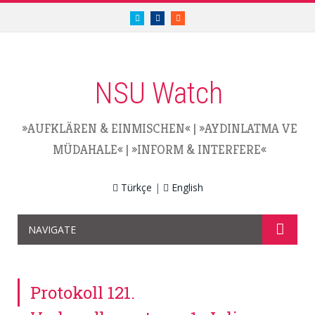
twitter.com/nsuwatch
facebook.com/nsuwatch
RSS
NSU Watch
»AUFKLÄREN & EINMISCHEN«
|
»AYDINLATMA VE
MÜDAHALE«
|
»INFORM & INTERFERE«
Türkçe
|
English
NAVIGATE
Protokoll 121.