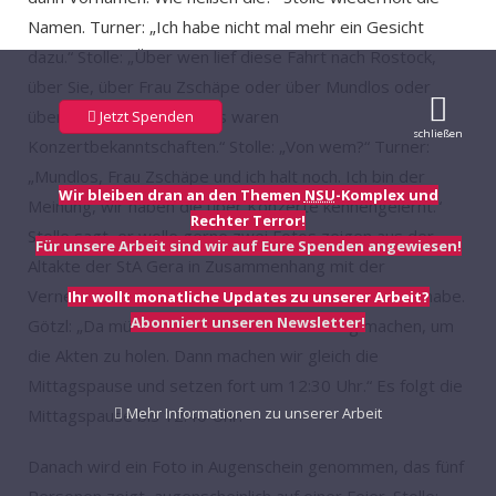
Namen. Turner: „Ich habe nicht mal mehr ein Gesicht
dazu.“ Stolle: „Über wen lief diese Fahrt nach Rostock,
über Sie, über Frau Zschäpe oder über Mundlos oder
über Dritte?“ Turner: „Das waren
Jetzt Spenden
schließen
Konzertbekanntschaften.“ Stolle: „Von wem?“ Turner:
„Mundlos, Frau Zschäpe und ich halt noch. Ich bin der
Wir bleiben dran an den Themen
NSU
-Komplex und
Meinung, wir haben die über Konzerte kennengelernt.“
Rechter Terror!
Stolle sagt, er wolle gerne zwei Fotos zeigen aus der
Für unsere Arbeit sind wir auf Eure Spenden angewiesen!
Altakte der StA Gera in Zusammenhang mit der
Vernehmung, aus der Götzl auch schon vorgehalten habe.
Ihr wollt monatliche Updates zu unserer Arbeit?
Abonniert unseren Newsletter!
Götzl: „Da müssten wir eine Unterbrechung machen, um
die Akten zu holen. Dann machen wir gleich die
Mittagspause und setzen fort um 12:30 Uhr.“ Es folgt die
Mehr Informationen zu unserer Arbeit
Mittagspause bis 12:40 Uhr.
Danach wird ein Foto in Augenschein genommen, das fünf