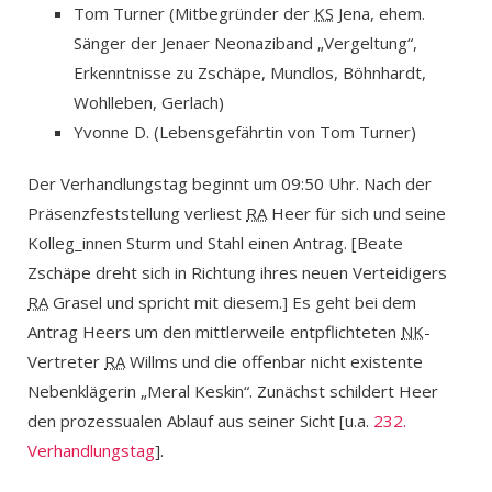
Tom Turner (Mitbegründer der
KS
Jena, ehem.
Sänger der Jenaer Neonaziband „Vergeltung“,
Erkenntnisse zu Zschäpe, Mundlos, Böhnhardt,
Wohlleben, Gerlach)
Yvonne D. (Lebensgefährtin von Tom Turner)
Der Verhandlungstag beginnt um 09:50 Uhr. Nach der
Präsenzfeststellung verliest
RA
Heer für sich und seine
Kolleg_innen Sturm und Stahl einen Antrag. [Beate
Zschäpe dreht sich in Richtung ihres neuen Verteidigers
RA
Grasel und spricht mit diesem.] Es geht bei dem
Antrag Heers um den mittlerweile entpflichteten
NK
-
Vertreter
RA
Willms und die offenbar nicht existente
Nebenklägerin „Meral Keskin“. Zunächst schildert Heer
den prozessualen Ablauf aus seiner Sicht [u.a.
232.
Verhandlungstag
].