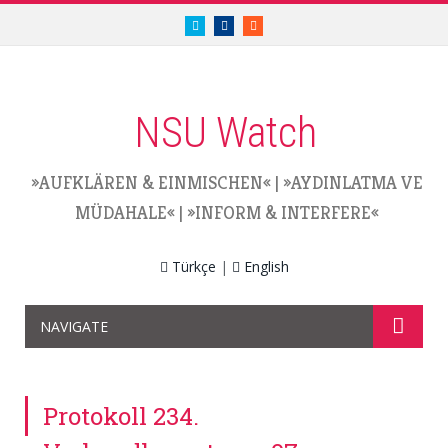
twitter.com/nsuwatch
facebook.com/nsuwatch
RSS
NSU Watch
»AUFKLÄREN & EINMISCHEN«
|
»AYDINLATMA VE
MÜDAHALE«
|
»INFORM & INTERFERE«
Türkçe
|
English
NAVIGATE
Protokoll 234.